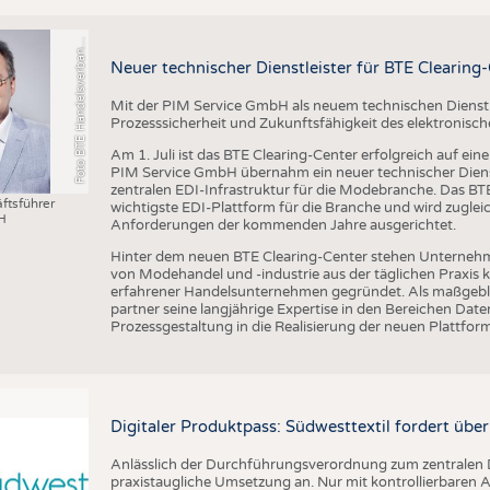
o
t
o
B
T
E
H
a
n
d
e
l
s
v
e
r
b
a
d
T
e
x
t
i
l
S
c
h
u
h
e
L
e
d
e
r
w
a
r
e
F
n
n
Neuer technischer Dienstleister für BTE Clearing
Mit der PIM Service GmbH als neuem technischen Dienstlei
Prozesssicherheit und Zukunftsfähigkeit des elektronis
Am 1. Juli ist das BTE Clearing-Center erfolgreich auf ei
PIM Service GmbH übernahm ein neuer technischer Dienst
zentralen EDI-Infrastruktur für die Modebranche. Das BTE 
ftsführer
wichtigste EDI-Plattform für die Branche und wird zugleic
H
Anforderungen der kommenden Jahre ausgerichtet.
Hinter dem neuen BTE Clearing-Center stehen Unternehm
von Modehandel und -industrie aus der täglichen Praxis
erfahrener Handelsunternehmen gegründet. Als maßgebli
partner seine langjährige Expertise in den Bereichen D
Prozessgestaltung in die Realisierung der neuen Plattform
Digitaler Produktpass: Südwesttextil fordert übe
Anlässlich der Durchführungsverordnung zum zentralen D
praxistaugliche Umsetzung an. Nur mit kontrollierbare