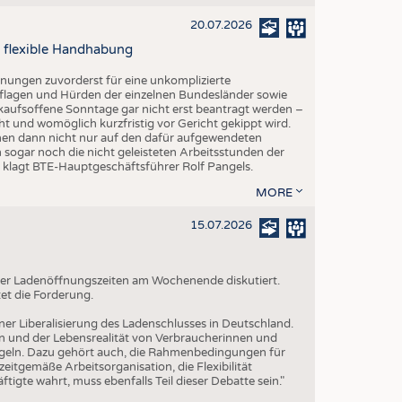
20.07.2026
 flexible Handhabung
fnungen zuvorderst für eine unkomplizierte
lagen und Hürden der einzelnen Bundesländer sowie
kaufsoffene Sonntage gar nicht erst beantragt werden –
ht und womöglich kurzfristig vor Gericht gekippt wird.
hmen dann nicht nur auf den dafür aufgewendeten
 sogar noch die nicht geleisteten Arbeitsstunden der
", klagt BTE-Hauptgeschäftsführer Rolf Pangels.
MORE
15.07.2026
g der Ladenöffnungszeiten am Wochenende diskutiert.
et die Forderung.
iner Liberalisierung des Ladenschlusses in Deutschland.
n und der Lebensrealität von Verbraucherinnen und
geln. Dazu gehört auch, die Rahmenbedingungen für
itgemäße Arbeitsorganisation, die Flexibilität
tigte wahrt, muss ebenfalls Teil dieser Debatte sein."