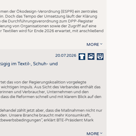
hmen der Ökodesign-Verordnung (ESPR) ein zentrales
ein. Doch das Tempo der Umsetzung läuft der Klärung
rde die Durchführungsverordnung zum DPP-Register
trierung von Organisationen sowie der Zugriff auf eine
 Textilien wird für Ende 2026 erwartet, mit anschließend
MORE
20.07.2026
gig im Textil-, Schuh- und
et das von der Regierungskoalition vorgelegte
ichtigen Impuls. Aus Sicht des Verbandes enthält das
erinnen und Verbraucher, Unternehmen und den
 dass die Reformen schnell und mit klarem Blick auf den
dehandel zählt jetzt aber, dass die Maßnahmen nicht nur
erden. Unsere Branche braucht mehr Konsumkraft,
ttbewerbsbedingungen", erklärt BTE-Präsident Mark
MORE