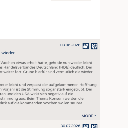
OSITES
DLUNG
ILMASCHINENBAU
ORIK
03.08.2026
CLING
 wieder
HALTIGKEIT
chen etwas erholt hatte, geht sie nun wieder leicht
SLAUFWIRTSCHAFT
s Handelsverbandes Deutschland (HDE) deutlich. Der
 weiter fort. Grund hierfür sind vermutlich die wieder
ISCHE TEXTILIEN
 TEXTILES
eter leicht und verpasst der aufgekommenen Hoffnung
orjahr ist die Stimmung sogar stark eingetrübt. Der
ZIN
ran und den USA wirkt sich negativ auf die
herstimmung aus. Beim Thema Konsum werden die
 UND HEIMTEXTILIEN
Blick auf die kommenden Wochen wollen sie ihre
EIDUNG
MORE
30.07.2026