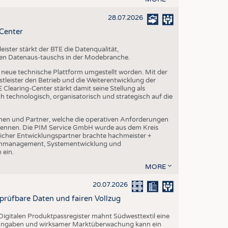
28.07.2026
-Center
ster stärkt der BTE die Datenqualität,
chen Datenaus-tauschs in der Modebranche.
ne neue technische Plattform umgestellt worden. Mit der
leister den Betrieb und die Weiterentwicklung der
Clearing-Center stärkt damit seine Stellung als
h technologisch, organisatorisch und strategisch auf die
en und Partner, welche die operativen Anforderungen
 kennen. Die PIM Service GmbH wurde aus dem Kreis
cher Entwicklungspartner brachte hachmeister +
atenmanagement, Systementwicklung und
 ein.
MORE
20.07.2026
rprüfbare Daten und fairen Vollzug
igitalen Produktpassregister mahnt Südwesttextil eine
n Angaben und wirksamer Marktüberwachung kann ein