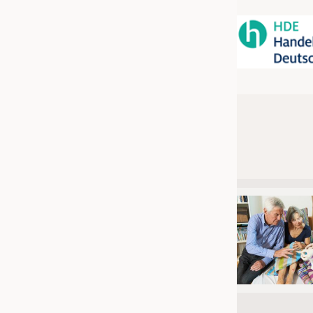
JOBS
STELLENMARKT
KRÜGER PERSONAL HEADHUN
PRAKTIKA & AUSBILDUNGEN
WISSEN
DAUNENCHECK
ADRESSEN & LINKS
LABELS
PUBLIKATIONEN