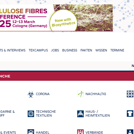
TION
S & INTERVIEWS
TEXCAMPUS
JOBS
BUSINESS
FAKTEN
WISSEN
TERMINE
N
REPORTS & INTERVIEWS
TEXC
ANCHE
TEXTINATION NEWSLINE
ROHS
CORONA
NACHHALTIG
TEXTILE LEADERSHIP
FASE
GARN
 GARNE &
TECHNISCHE
HAUS- /
GEWE
OFF
TEXTILIEN
HEIMTEXTILIEN
GESTR
& EVENTS
HANDEL
VERBÄNDE
VLIES