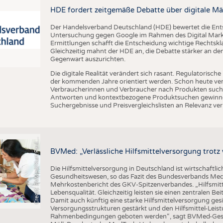
BUSINESS
FAKT
HDE fordert zeitgemäße Debatte über digitale Mä
UNTERNEHMEN
STATI
Der Handelsverband Deutschland (HDE) bewertet die En
TING
AUSSCHREIBUNGEN
Untersuchung gegen Google im Rahmen des Digital Market
Ermittlungen schafft die Entscheidung wichtige Rechtsk
DTV AUSSCHREIBUNGSDIENST
Gleichzeitig mahnt der HDE an, die Debatte stärker an d
Gegenwart auszurichten.
TERMINE
Die digitale Realität verändert sich rasant. Regulatoris
BRANCHENTERMINE
der kommenden Jahre orientiert werden. Schon heute verän
Verbraucherinnen und Verbraucher nach Produkten suche
Antworten und kontextbezogene Produktsuchen gewinne
Suchergebnisse und Preisvergleichslisten an Relevanz verl
C
r
e
d
i
t
:
B
V
M
e
d
/
K
u
r
t
P
a
u
u
s
l
BVMed: „Verlässliche Hilfsmittelversorgung trot
Die Hilfsmittelversorgung in Deutschland ist wirtschaftlic
Gesundheitswesen, so das Fazit des Bundesverbands Med
Mehrkostenbericht des GKV-Spitzenverbandes. „Hilfsmitte
Lebensqualität. Gleichzeitig leisten sie einen zentralen 
Damit auch künftig eine starke Hilfsmittelversorgung g
Versorgungsstrukturen gestärkt und den Hilfsmittel-Leistu
Rahmenbedingungen geboten werden“, sagt BVMed-Geschä