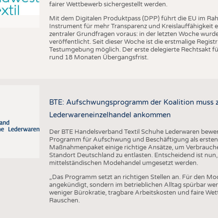
fairer Wettbewerb sichergestellt werden.
Mit dem Digitalen Produktpass (DPP) führt die EU im Ra
Instrument für mehr Transparenz und Kreislauffähigkeit 
zentraler Grundfragen voraus: in der letzten Woche wu
veröffentlicht. Seit dieser Woche ist die erstmalige Regis
Testumgebung möglich. Der erste delegierte Rechtsakt für
rund 18 Monaten Übergangsfrist.
BTE: Aufschwungsprogramm der Koalition muss zü
Lederwareneinzelhandel ankommen
Der BTE Handelsverband Textil Schuhe Lederwaren bewert
Programm für Aufschwung und Beschäftigung als ersten w
Maßnahmenpaket einige richtige Ansätze, um Verbrauch
Standort Deutschland zu entlasten. Entscheidend ist nun,
mittelständischen Modehandel umgesetzt werden.
„Das Programm setzt an richtigen Stellen an. Für den Mo
angekündigt, sondern im betrieblichen Alltag spürbar w
weniger Bürokratie, tragbare Arbeitskosten und faire We
Rauschen.