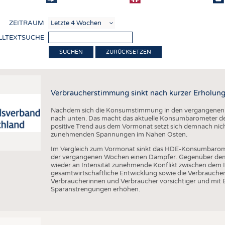
COMP
ZEITRAUM
VERE
LLTEXTSUCHE
TEXT
ZURÜCKSETZEN
SENS
RECY
Verbraucherstimmung sinkt nach kurzer Erholung
NACH
Nachdem sich die Konsumstimmung in den vergangenen Wo
KREI
nach unten. Das macht das aktuelle Konsumbarometer de
positive Trend aus dem Vormonat setzt sich demnach nicht
TECHN
zunehmenden Spannungen im Nahen Osten.
SMART
Im Vergleich zum Vormonat sinkt das HDE-Konsumbarom
der vergangenen Wochen einen Dämpfer. Gegenüber dem V
MEDI
wieder an Intensität zunehmende Konflikt zwischen dem I
gesamtwirtschaftliche Entwicklung sowie die Verbrauc
HAUS-
Verbraucherinnen und Verbraucher vorsichtiger und mit 
Sparanstrengungen erhöhen.
BEKL
TESTS