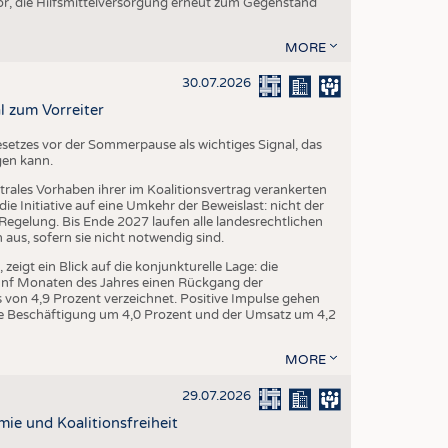
r, die Hilfsmittelversorgung erneut zum Gegenstand
MORE
30.07.2026
l zum Vorreiter
setzes vor der Sommerpause als wichtiges Signal, das
gen kann.
trales Vorhaben ihrer im Koalitionsvertrag verankerten
e Initiative auf eine Umkehr der Beweislast: nicht der
egelung. Bis Ende 2027 laufen alle landesrechtlichen
us, sofern sie nicht notwendig sind.
igt ein Blick auf die konjunkturelle Lage: die
fünf Monaten des Jahres einen Rückgang der
von 4,9 Prozent verzeichnet. Positive Impulse gehen
 die Beschäftigung um 4,0 Prozent und der Umsatz um 4,2
MORE
29.07.2026
mie und Koalitionsfreiheit