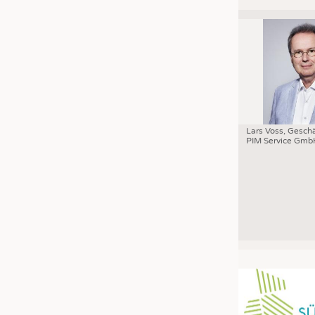
Lars Voss, Geschä
PIM Service Gmb