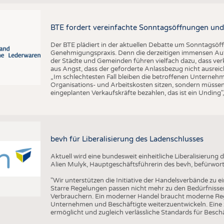
BTE fordert vereinfachte Sonntagsöffnungen und
Der BTE plädiert in der aktuellen Debatte um Sonntagsöf
Genehmigungspraxis. Denn die derzeitigen immensen Auf
der Städte und Gemeinden führen vielfach dazu, dass ver
aus Angst, dass der geforderte Anlassbezug nicht ausreic
„Im schlechtesten Fall bleiben die betroffenen Unterne
Organisations- und Arbeitskosten sitzen, sondern müssen
eingeplanten Verkaufskräfte bezahlen, das ist ein Unding
bevh für Liberalisierung des Ladenschlusses
Aktuell wird eine bundesweit einheitliche Liberalisierun
Alien Mulyk, Hauptgeschäftsführerin des bevh, befürwort
"Wir unterstützen die Initiative der Handelsverbände zu e
Starre Regelungen passen nicht mehr zu den Bedürfnisse
Verbrauchern. Ein moderner Handel braucht moderne Re
Unternehmen und Beschäftigte weiterzuentwickeln. Eine ze
ermöglicht und zugleich verlässliche Standards für Beschäf