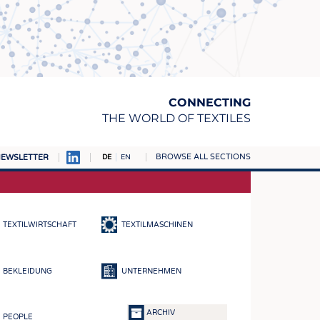
CONNECTING
THE WORLD OF TEXTILES
BROWSE ALL SECTIONS
EWSLETTER
DE
EN
AMPUS
TOFFE
TEXTILWIRTSCHAFT
TEXTILMASCHINEN
RN
E
BEKLEIDUNG
UNTERNEHMEN
BE
ICKE & GEWIRKE
ARCHIV
PEOPLE
STOFFE