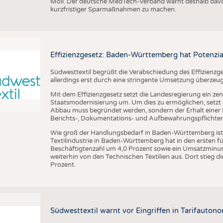
Möll. Der deutsche MedTech-Verband warnt deshalb davo
kurzfristiger Sparmaßnahmen zu machen.
Effizienzgesetz: Baden-Württemberg hat Potenzia
Südwesttextil begrüßt die Verabschiedung des Effizienzge
allerdings erst durch eine stringente Umsetzung überzeu
Mit dem Effizienzgesetz setzt die Landesregierung ein zen
Staatsmodernisierung um. Um dies zu ermöglichen, setzt di
Abbau muss begründet werden, sondern der Erhalt einer R
Berichts-, Dokumentations- und Aufbewahrungspflichten a
Wie groß der Handlungsbedarf in Baden-Württemberg ist, ze
Textilindustrie in Baden-Württemberg hat in den ersten 
Beschäftigtenzahl um 4,0 Prozent sowie ein Umsatzminus 
weiterhin von den Technischen Textilien aus. Dort stieg
Prozent.
Südwesttextil warnt vor Eingriffen in Tarifautono