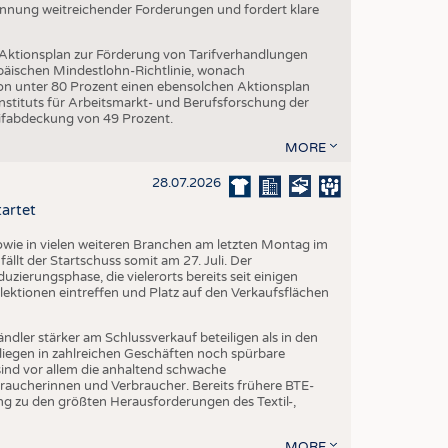
Nennung weitreichender Forderungen und fordert klare
 Aktionsplan zur Förderung von Tarifverhandlungen
päischen Mindestlohn-Richtlinie, wonach
von unter 80 Prozent einen ebensolchen Aktionsplan
stituts für Arbeitsmarkt- und Berufsforschung der
rifabdeckung von 49 Prozent.
MORE
28.07.2026
tartet
ie in vielen weiteren Branchen am letzten Montag im
fällt der Startschuss somit am 27. Juli. Der
ierungsphase, die vielerorts bereits seit einigen
lektionen eintreffen und Platz auf den Verkaufsflächen
dler stärker am Schlussverkauf beteiligen als in den
liegen in zahlreichen Geschäften noch spürbare
ind vor allem die anhaltend schwache
aucherinnen und Verbraucher. Bereits frühere BTE-
g zu den größten Herausforderungen des Textil-,
MORE