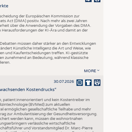
EN
rkte
STICS
tscheidung der Europäischen Kommission zur
s Act (DMA) positiv. Nach mehr als zwei Jahren
larheit über die Anwendung der Vorgaben des DMA.
en Herausforderungen der KI-Ära und damit an der
che Debatten müssen daher stärker an den Entwicklungen
dert Künstliche Intelligenz die Art und Weise, wie
n und Kaufentscheidungen treffen. KI-gestützte
n zunehmend an Bedeutung, während klassische
ieren.
MORE
30.07.2026
z wachsenden Kostendrucks“
h, patient:innenorientiert und kein Kostentreiber im
izintechnologie (BVMed) zum aktuellen
l ermöglichen gesellschaftliche Teilhabe und mehr
Beitrag zur Ambulantisierung der Gesundheitsversorgung.
esichert werden kann, müssen die wohnortnahen
ngserbringern verlässliche wirtschaftliche
ftsführer und Vorstandsmitglied Dr. Marc-Pierre