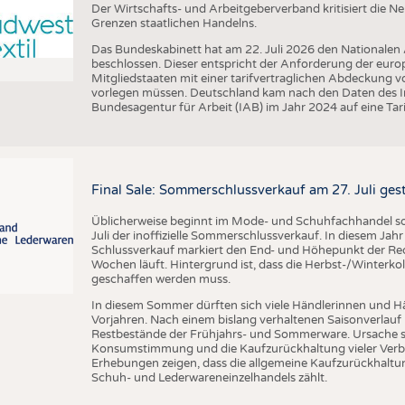
Der Wirtschafts- und Arbeitgeberverband kritisiert die 
Grenzen staatlichen Handelns.
Das Bundeskabinett hat am 22. Juli 2026 den Nationalen
beschlossen. Dieser entspricht der Anforderung der euro
Mitgliedstaaten mit einer tarifvertraglichen Abdeckung 
vorlegen müssen. Deutschland kam nach den Daten des In
Bundesagentur für Arbeit (IAB) im Jahr 2024 auf eine Ta
Final Sale: Sommerschlussverkauf am 27. Juli ges
Üblicherweise beginnt im Mode- und Schuhfachhandel sow
Juli der inoffizielle Sommerschlussverkauf. In diesem Jahr 
Schlussverkauf markiert den End- und Höhepunkt der Reduz
Wochen läuft. Hintergrund ist, dass die Herbst-/Winterkol
geschaffen werden muss.
In diesem Sommer dürften sich viele Händlerinnen und Hän
Vorjahren. Nach einem bislang verhaltenen Saisonverlauf 
Restbestände der Frühjahrs- und Sommerware. Ursache s
Konsumstimmung und die Kaufzurückhaltung vieler Verbr
Erhebungen zeigen, dass die allgemeine Kaufzurückhaltun
Schuh- und Lederwareneinzelhandels zählt.