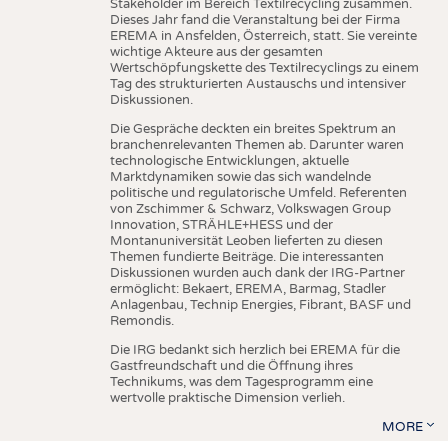
Stakeholder im Bereich Textilrecycling zusammen.
Dieses Jahr fand die Veranstaltung bei der Firma
EREMA in Ansfelden, Österreich, statt. Sie vereinte
wichtige Akteure aus der gesamten
Wertschöpfungskette des Textilrecyclings zu einem
Tag des strukturierten Austauschs und intensiver
Diskussionen.
Die Gespräche deckten ein breites Spektrum an
branchenrelevanten Themen ab. Darunter waren
technologische Entwicklungen, aktuelle
Marktdynamiken sowie das sich wandelnde
politische und regulatorische Umfeld. Referenten
von Zschimmer & Schwarz, Volkswagen Group
Innovation, STRÄHLE+HESS und der
Montanuniversität Leoben lieferten zu diesen
Themen fundierte Beiträge. Die interessanten
Diskussionen wurden auch dank der IRG-Partner
ermöglicht: Bekaert, EREMA, Barmag, Stadler
Anlagenbau, Technip Energies, Fibrant, BASF und
Remondis.
Die IRG bedankt sich herzlich bei EREMA für die
Gastfreundschaft und die Öffnung ihres
Technikums, was dem Tagesprogramm eine
wertvolle praktische Dimension verlieh.
MORE