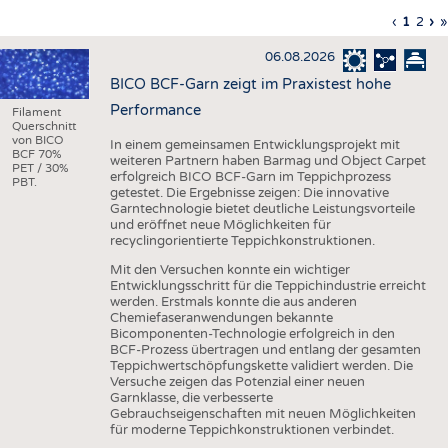
HAUS- UND HEIMTEXTILIEN
Vorherig
‹
Aktuell
1
Seite
2
Nä
›
L
»
Seitennummerierung
Seite
Seite
Sei
S
BEKLEIDUNG
06.08.2026
TESTS
BICO BCF-Garn zeigt im Praxistest hohe
BUSINESS
FAKTEN
Performance
Filament
Querschnitt
UNTERNEHMEN
STATISTICS
von BICO
In einem gemeinsamen Entwicklungsprojekt mit
BCF 70%
weiteren Partnern haben Barmag und Object Carpet
PET / 30%
AUSSCHREIBUNGEN
erfolgreich BICO BCF-Garn im Teppichprozess
PBT.
getestet. Die Ergebnisse zeigen: Die innovative
DTV AUSSCHREIBUNGSDIENST
Garntechnologie bietet deutliche Leistungsvorteile
und eröffnet neue Möglichkeiten für
WISSEN
TERMINE
recyclingorientierte Teppichkonstruktionen.
DAUNENCHECK
BRANCHENTERMINE
Mit den Versuchen konnte ein wichtiger
Entwicklungsschritt für die Teppichindustrie erreicht
ADRESSEN & LINKS
werden. Erstmals konnte die aus anderen
Chemiefaseranwendungen bekannte
LABELS
Bicomponenten-Technologie erfolgreich in den
BCF-Prozess übertragen und entlang der gesamten
PUBLIKATIONEN
Teppichwertschöpfungskette validiert werden. Die
Versuche zeigen das Potenzial einer neuen
Garnklasse, die verbesserte
Gebrauchseigenschaften mit neuen Möglichkeiten
für moderne Teppichkonstruktionen verbindet.