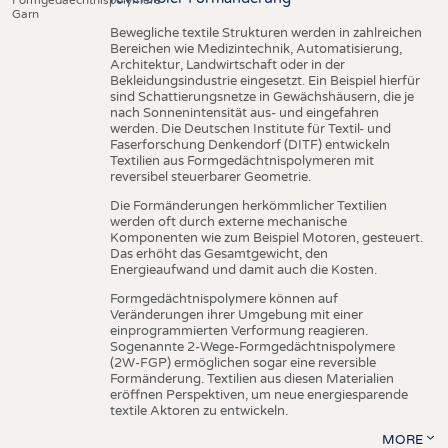
Garn
Bewegliche textile Strukturen werden in zahlreichen
Bereichen wie Medizintechnik, Automatisierung,
Architektur, Landwirtschaft oder in der
Bekleidungsindustrie eingesetzt. Ein Beispiel hierfür
sind Schattierungsnetze in Gewächshäusern, die je
nach Sonnenintensität aus- und eingefahren
werden. Die Deutschen Institute für Textil- und
Faserforschung Denkendorf (DITF) entwickeln
Textilien aus Formgedächtnispolymeren mit
reversibel steuerbarer Geometrie.
Die Formänderungen herkömmlicher Textilien
werden oft durch externe mechanische
Komponenten wie zum Beispiel Motoren, gesteuert.
Das erhöht das Gesamtgewicht, den
Energieaufwand und damit auch die Kosten.
Formgedächtnispolymere können auf
Veränderungen ihrer Umgebung mit einer
einprogrammierten Verformung reagieren.
Sogenannte 2-Wege-Formgedächtnispolymere
(2W-FGP) ermöglichen sogar eine reversible
Formänderung. Textilien aus diesen Materialien
eröffnen Perspektiven, um neue energiesparende
textile Aktoren zu entwickeln.
MORE