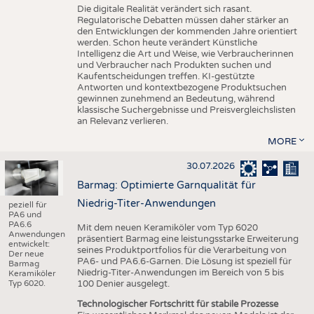
Die digitale Realität verändert sich rasant.
Regulatorische Debatten müssen daher stärker an
den Entwicklungen der kommenden Jahre orientiert
werden. Schon heute verändert Künstliche
Intelligenz die Art und Weise, wie Verbraucherinnen
und Verbraucher nach Produkten suchen und
Kaufentscheidungen treffen. KI-gestützte
Antworten und kontextbezogene Produktsuchen
gewinnen zunehmend an Bedeutung, während
klassische Suchergebnisse und Preisvergleichslisten
an Relevanz verlieren.
MORE
30.07.2026
Barmag: Optimierte Garnqualität für
Niedrig-Titer-Anwendungen
peziell für
PA6 und
PA6.6
Mit dem neuen Keramiköler vom Typ 6020
Anwendungen
präsentiert Barmag eine leistungsstarke Erweiterung
entwickelt:
seines Produktportfolios für die Verarbeitung von
Der neue
PA6- und PA6.6-Garnen. Die Lösung ist speziell für
Barmag
Niedrig-Titer-Anwendungen im Bereich von 5 bis
Keramiköler
Typ 6020.
100 Denier ausgelegt.
Technologischer Fortschritt für stabile Prozesse