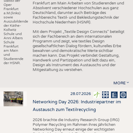
Statist der
Frankfurt am Main Arbeiten von Studierenden und
Oper
Absolvent verschiedener Hochschulen aus ganz
Frankfurt
Deutschland, darunter auch Beiträge des
a.M.(links)
sowie
Fachbereichs Textil- und Bekleidungstechnik der
Auszubildende
Hochschule Niederrhein (HSNR).
der Käthe-
Kollwitz
Mit dem Projekt „Textile Design Connects“ beteiligt
Schule und
sich der Fachbereich an dem internationalen
Anni Albers
Programm und zeigt, wie textiles Design
Schule
gesellschaftlichen Dialog fördern, kulturelles Erbe
Frankfurt
am Main
bewahren und demokratische Werte sichtbar
und
machen kann. Das Projekt verbindet Gestaltung,
Studierende
Handwerk und Partizipation und lädt dazu ein,
der HSNR.
Design als Instrument des Austauschs und der
Mitgestaltung zu verstehen.
MORE
28.07.2026
Networking Day 2026: Industriepartner im
Austausch zum Textilrecycling
2026 brachte die Industry Research Group (IRG)
Polymer Recycling im Rahmen ihres jährlichen
Networking Day erneut einige der wichtigsten