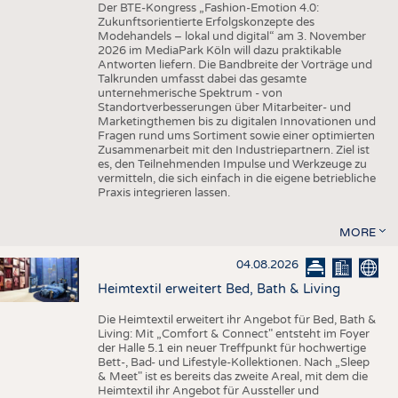
Der BTE-Kongress „Fashion-Emotion 4.0:
Zukunftsorientierte Erfolgskonzepte des
Modehandels – lokal und digital“ am 3. November
2026 im MediaPark Köln will dazu praktikable
Antworten liefern. Die Bandbreite der Vorträge und
Talkrunden umfasst dabei das gesamte
unternehmerische Spektrum - von
Standortverbesserungen über Mitarbeiter- und
Marketingthemen bis zu digitalen Innovationen und
Fragen rund ums Sortiment sowie einer optimierten
Zusammenarbeit mit den Industriepartnern. Ziel ist
es, den Teilnehmenden Impulse und Werkzeuge zu
vermitteln, die sich einfach in die eigene betriebliche
Praxis integrieren lassen.
MORE
04.08.2026
Heimtextil erweitert Bed, Bath & Living
Die Heimtextil erweitert ihr Angebot für Bed, Bath &
Living: Mit „Comfort & Connect" entsteht im Foyer
der Halle 5.1 ein neuer Treffpunkt für hochwertige
Bett-, Bad- und Lifestyle-Kollektionen. Nach „Sleep
& Meet" ist es bereits das zweite Areal, mit dem die
Heimtextil ihr Angebot für Aussteller und