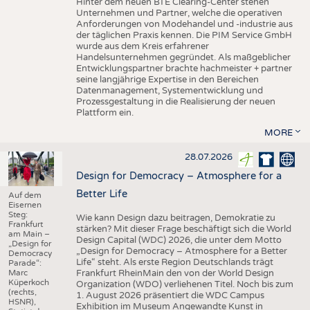
Hinter dem neuen BTE Clearing-Center stehen
Unternehmen und Partner, welche die operativen
Anforderungen von Modehandel und -industrie aus
der täglichen Praxis kennen. Die PIM Service GmbH
wurde aus dem Kreis erfahrener
Handelsunternehmen gegründet. Als maßgeblicher
Entwicklungspartner brachte hachmeister + partner
seine langjährige Expertise in den Bereichen
Datenmanagement, Systementwicklung und
Prozessgestaltung in die Realisierung der neuen
Plattform ein.
MORE
28.07.2026
Design for Democracy – Atmosphere for a
Better Life
Auf dem
Eisernen
Steg:
Wie kann Design dazu beitragen, Demokratie zu
Frankfurt
stärken? Mit dieser Frage beschäftigt sich die World
am Main –
Design Capital (WDC) 2026, die unter dem Motto
„Design for
„Design for Democracy – Atmosphere for a Better
Democracy
Life“ steht. Als erste Region Deutschlands trägt
Parade“:
Marc
Frankfurt RheinMain den von der World Design
Küperkoch
Organization (WDO) verliehenen Titel. Noch bis zum
(rechts,
1. August 2026 präsentiert die WDC Campus
HSNR),
Exhibition im Museum Angewandte Kunst in