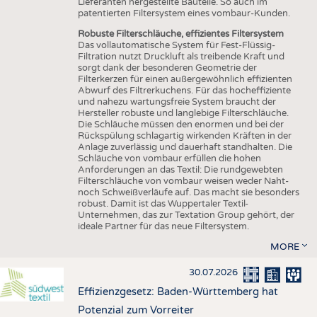
Lieferanten hergestellte Bauteile. So auch im
patentierten Filtersystem eines vombaur-Kunden.
Robuste Filterschläuche, effizientes Filtersystem
Das vollautomatische System für Fest-Flüssig-
Filtration nutzt Druckluft als treibende Kraft und
sorgt dank der besonderen Geometrie der
Filterkerzen für einen außergewöhnlich effizienten
Abwurf des Filtrerkuchens. Für das hocheffiziente
und nahezu wartungsfreie System braucht der
Hersteller robuste und langlebige Filterschläuche.
Die Schläuche müssen den enormen und bei der
Rückspülung schlagartig wirkenden Kräften in der
Anlage zuverlässig und dauerhaft standhalten. Die
Schläuche von vombaur erfüllen die hohen
Anforderungen an das Textil: Die rundgewebten
Filterschläuche von vombaur weisen weder Naht-
noch Schweißverläufe auf. Das macht sie besonders
robust. Damit ist das Wuppertaler Textil-
Unternehmen, das zur Textation Group gehört, der
ideale Partner für das neue Filtersystem.
MORE
30.07.2026
Effizienzgesetz: Baden-Württemberg hat
Potenzial zum Vorreiter