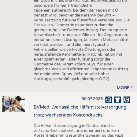
Ein wesentliches Merkmal des neuen Models ist der
besonders filament-freundliche
Fadeneinlaufbereich, bei dem der Faden mit Öl
benetzt wird, bevor er die Keramik berührt –
Voraussetzung für eine flusenfreie Verarbeitung. Die
Dreiwellen-Geometrie garantiert zudem die
geringstmögliche Fadenberührung. Der integrierte
Keramikschaft rundet das Bild ab - im Gegensatz zu
herkömmlichen Lösungen, bei denen Metallschäfte
verklebt werden - und eliminiert typische
Fehlerquellen wie verklebte Ölleitungen oder
herausfallende Keramikteile. In Kombination mit
einer optimierten Fadenführung sorgt die
Geometrie des Keramikölers 6020 für einen
gleichmäßigen und effizienten Präparationsauftrag
bei minimalem Spray-Off und sehr hoher
Auftragsgleichmäßigkeit (niedriger OCV).
MORE
30.07.2026
BVMed: „Verlässliche Hilfsmittelversorgung
trotz wachsenden Kostendrucks“
Die Hilfsmittelversorgung in Deutschland ist
wirtschaftlich, patient:innenorientiert und kein
Kostentreiber im Gesundheitswesen, so das Fazit