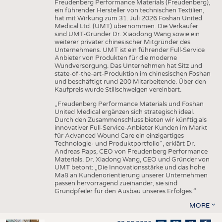
Freudenberg Performance Materials (Freudenberg),
ein führender Hersteller von technischen Textilien,
hat mit Wirkung zum 31. Juli 2026 Foshan United
Medical Ltd. (UMT) übernommen. Die Verkäufer
sind UMT-Gründer Dr. Xiaodong Wang sowie ein
weiterer privater chinesischer Mitgründer des
Unternehmens. UMT ist ein führender Full-Service
Anbieter von Produkten für die moderne
Wundversorgung. Das Unternehmen hat Sitz und
state-of-the-art-Produktion im chinesischen Foshan
und beschäftigt rund 200 Mitarbeitende. Über den
Kaufpreis wurde Stillschweigen vereinbart.
„Freudenberg Performance Materials und Foshan
United Medical ergänzen sich strategisch ideal.
Durch den Zusammenschluss bieten wir künftig als
innovativer Full-Service-Anbieter Kunden im Markt
für Advanced Wound Care ein einzigartiges
Technologie- und Produktportfolio“, erklärt Dr.
Andreas Raps, CEO von Freudenberg Performance
Materials. Dr. Xiadong Wang, CEO und Gründer von
UMT betont: „Die Innovationsstärke und das hohe
Maß an Kundenorientierung unserer Unternehmen
passen hervorragend zueinander, sie sind
Grundpfeiler für den Ausbau unseres Erfolges.“
MORE