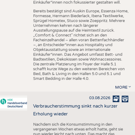
Einkäufer*innen noch fokussierter gestalten will.
Bereits bestätigt sind Auskin Europe, Essenza Home,
Formesse, Hermann Biederlack, Ibena Textilwerke,
Sprügel Hometex, Stuco sowie Zoeppritz. Mehrere
Unternehmen kehren nach längerer
Ausstellungspause auf die Heimtextil zurück.
„Comfort & Connect" richtet sich an den
Facheinzelhandel – allen voran Bettenfachhändler
–, an Entscheider*innen aus Hospitality und
Objektausstattung sowie an internationale
Einkäufer*innen. Das Angebot umfasst Bett- und
Badtextilien, Dekokissen sowie Wohnaccessoires.
Die zentrale Platzierung im Foyer der Halle 5.1
schafft kurze Wege zu den weiteren Bereichen von
Bed, Bath & Living in den Hallen 5.0 und 5.1 und
Smart Bedding in der Halle 4.0.
MORE
03.08.2026
Verbraucherstimmung sinkt nach kurzer
Erholung wieder
Nachdem sich die Konsumstimmung in den
vergangenen Wochen etwas erholt hatte, geht sie
nun wieder leicht nach unten. Das macht das