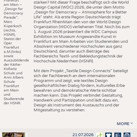
Frankfurt
stärken? Mit dieser Frage beschäftigt sich die World
am Main –
Design Capital (WDC) 2026, die unter dem Motto
„Design for
„Design for Democracy – Atmosphere for a Better
Democracy
Life“ steht. Als erste Region Deutschlands trägt
Parade“:
Marc
Frankfurt RheinMain den von der World Design
Küperkoch
Organization (WDO) verliehenen Titel. Noch bis zum
(rechts,
1. August 2026 präsentiert die WDC Campus
HSNR),
Exhibition im Museum Angewandte Kunst in
Statist der
Frankfurt am Main Arbeiten von Studierenden und
Oper
Absolvent verschiedener Hochschulen aus ganz
Frankfurt
Deutschland, darunter auch Beiträge des
a.M.(links)
sowie
Fachbereichs Textil- und Bekleidungstechnik der
Auszubildende
Hochschule Niederrhein (HSNR).
der Käthe-
Kollwitz
Mit dem Projekt „Textile Design Connects“ beteiligt
Schule und
sich der Fachbereich an dem internationalen
Anni Albers
Programm und zeigt, wie textiles Design
Schule
gesellschaftlichen Dialog fördern, kulturelles Erbe
Frankfurt
am Main
bewahren und demokratische Werte sichtbar
und
machen kann. Das Projekt verbindet Gestaltung,
Studierende
Handwerk und Partizipation und lädt dazu ein,
der HSNR.
Design als Instrument des Austauschs und der
Mitgestaltung zu verstehen.
MORE
21.07.2026