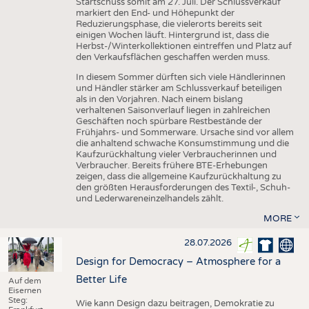
Startschuss somit am 27. Juli. Der Schlussverkauf
markiert den End- und Höhepunkt der
Reduzierungsphase, die vielerorts bereits seit
einigen Wochen läuft. Hintergrund ist, dass die
Herbst-/Winterkollektionen eintreffen und Platz auf
den Verkaufsflächen geschaffen werden muss.
In diesem Sommer dürften sich viele Händlerinnen
und Händler stärker am Schlussverkauf beteiligen
als in den Vorjahren. Nach einem bislang
verhaltenen Saisonverlauf liegen in zahlreichen
Geschäften noch spürbare Restbestände der
Frühjahrs- und Sommerware. Ursache sind vor allem
die anhaltend schwache Konsumstimmung und die
Kaufzurückhaltung vieler Verbraucherinnen und
Verbraucher. Bereits frühere BTE-Erhebungen
zeigen, dass die allgemeine Kaufzurückhaltung zu
den größten Herausforderungen des Textil-, Schuh-
und Lederwareneinzelhandels zählt.
MORE
28.07.2026
Design for Democracy – Atmosphere for a
Better Life
Auf dem
Eisernen
Steg:
Wie kann Design dazu beitragen, Demokratie zu