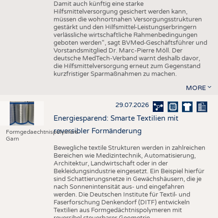
Damit auch künftig eine starke
Hilfsmittelversorgung gesichert werden kann,
müssen die wohnortnahen Versorgungsstrukturen
gestärkt und den Hilfsmittel-Leistungserbringern
verlässliche wirtschaftliche Rahmenbedingungen
geboten werden“, sagt BVMed-Geschäftsführer und
Vorstandsmitglied Dr. Marc-Pierre Möll. Der
deutsche MedTech-Verband warnt deshalb davor,
die Hilfsmittelversorgung erneut zum Gegenstand
kurzfristiger Sparmaßnahmen zu machen.
MORE
29.07.2026
Energiesparend: Smarte Textilien mit
reversibler Formänderung
Formgedaechtnispolymere
Garn
Bewegliche textile Strukturen werden in zahlreichen
Bereichen wie Medizintechnik, Automatisierung,
Architektur, Landwirtschaft oder in der
Bekleidungsindustrie eingesetzt. Ein Beispiel hierfür
sind Schattierungsnetze in Gewächshäusern, die je
nach Sonnenintensität aus- und eingefahren
werden. Die Deutschen Institute für Textil- und
Faserforschung Denkendorf (DITF) entwickeln
Textilien aus Formgedächtnispolymeren mit