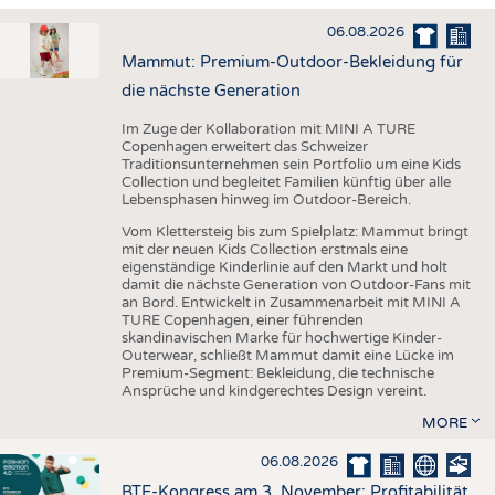
HAUS- UND HEIMTEXTILIEN
06.08.2026
BEKLEIDUNG
Mammut: Premium-Outdoor-Bekleidung für
TESTS
die nächste Generation
BUSINESS
FAKTEN
Im Zuge der Kollaboration mit MINI A TURE
Copenhagen erweitert das Schweizer
UNTERNEHMEN
STATISTICS
Traditionsunternehmen sein Portfolio um eine Kids
Collection und begleitet Familien künftig über alle
AUSSCHREIBUNGEN
Lebensphasen hinweg im Outdoor-Bereich.
DTV AUSSCHREIBUNGSDIENST
Vom Klettersteig bis zum Spielplatz: Mammut bringt
mit der neuen Kids Collection erstmals eine
WISSEN
TERMINE
eigenständige Kinderlinie auf den Markt und holt
damit die nächste Generation von Outdoor-Fans mit
DAUNENCHECK
BRANCHENTERMINE
an Bord. Entwickelt in Zusammenarbeit mit MINI A
TURE Copenhagen, einer führenden
ADRESSEN & LINKS
skandinavischen Marke für hochwertige Kinder-
Outerwear, schließt Mammut damit eine Lücke im
LABELS
Premium-Segment: Bekleidung, die technische
Ansprüche und kindgerechtes Design vereint.
PUBLIKATIONEN
MORE
06.08.2026
BTE-Kongress am 3. November: Profitabilität