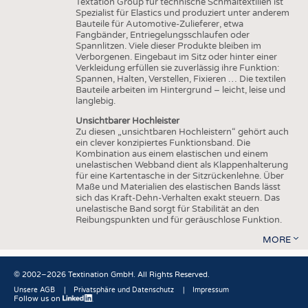
Textation Group für technische Schmaltextilien ist
Spezialist für Elastics und produziert unter anderem
Bauteile für Automotive-Zulieferer, etwa
Fangbänder, Entriegelungsschlaufen oder
Spannlitzen. Viele dieser Produkte bleiben im
Verborgenen. Eingebaut im Sitz oder hinter einer
Verkleidung erfüllen sie zuverlässig ihre Funktion:
Spannen, Halten, Verstellen, Fixieren … Die textilen
Bauteile arbeiten im Hintergrund – leicht, leise und
langlebig.
Unsichtbarer Hochleister
Zu diesen „unsichtbaren Hochleistern“ gehört auch
ein clever konzipiertes Funktionsband. Die
Kombination aus einem elastischen und einem
unelastischen Webband dient als Klappenhalterung
für eine Kartentasche in der Sitzrückenlehne. Über
Maße und Materialien des elastischen Bands lässt
sich das Kraft-Dehn-Verhalten exakt steuern. Das
unelastische Band sorgt für Stabilität an den
Reibungspunkten und für geräuschlose Funktion.
MORE
© 2002–2026 Textination GmbH. All Rights Reserved.
Unsere AGB
Privatsphäre und Datenschutz
Impressum
Follow us on
Fußbereich