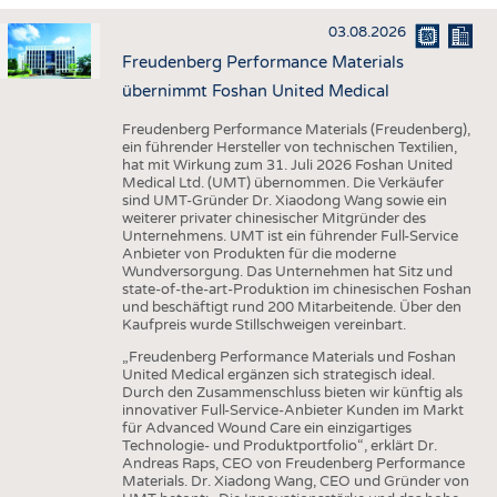
HAUS- UND HEIMTEXTILIEN
03.08.2026
BEKLEIDUNG
Freudenberg Performance Materials
TESTS
übernimmt Foshan United Medical
BUSINESS
FAKTEN
Freudenberg Performance Materials (Freudenberg),
ein führender Hersteller von technischen Textilien,
UNTERNEHMEN
STATISTICS
hat mit Wirkung zum 31. Juli 2026 Foshan United
Medical Ltd. (UMT) übernommen. Die Verkäufer
AUSSCHREIBUNGEN
sind UMT-Gründer Dr. Xiaodong Wang sowie ein
weiterer privater chinesischer Mitgründer des
DTV AUSSCHREIBUNGSDIENST
Unternehmens. UMT ist ein führender Full-Service
Anbieter von Produkten für die moderne
WISSEN
TERMINE
Wundversorgung. Das Unternehmen hat Sitz und
state-of-the-art-Produktion im chinesischen Foshan
DAUNENCHECK
BRANCHENTERMINE
und beschäftigt rund 200 Mitarbeitende. Über den
Kaufpreis wurde Stillschweigen vereinbart.
ADRESSEN & LINKS
„Freudenberg Performance Materials und Foshan
LABELS
United Medical ergänzen sich strategisch ideal.
Durch den Zusammenschluss bieten wir künftig als
PUBLIKATIONEN
innovativer Full-Service-Anbieter Kunden im Markt
für Advanced Wound Care ein einzigartiges
Technologie- und Produktportfolio“, erklärt Dr.
Andreas Raps, CEO von Freudenberg Performance
Materials. Dr. Xiadong Wang, CEO und Gründer von