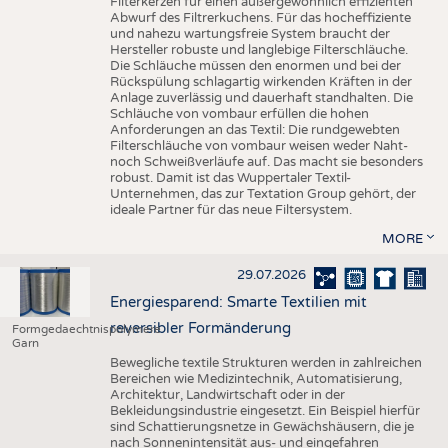
Filterkerzen für einen außergewöhnlich effizienten
Abwurf des Filtrerkuchens. Für das hocheffiziente
und nahezu wartungsfreie System braucht der
Hersteller robuste und langlebige Filterschläuche.
Die Schläuche müssen den enormen und bei der
Rückspülung schlagartig wirkenden Kräften in der
Anlage zuverlässig und dauerhaft standhalten. Die
Schläuche von vombaur erfüllen die hohen
Anforderungen an das Textil: Die rundgewebten
Filterschläuche von vombaur weisen weder Naht-
noch Schweißverläufe auf. Das macht sie besonders
robust. Damit ist das Wuppertaler Textil-
Unternehmen, das zur Textation Group gehört, der
ideale Partner für das neue Filtersystem.
MORE
29.07.2026
Energiesparend: Smarte Textilien mit
reversibler Formänderung
Formgedaechtnispolymere
Garn
Bewegliche textile Strukturen werden in zahlreichen
Bereichen wie Medizintechnik, Automatisierung,
Architektur, Landwirtschaft oder in der
Bekleidungsindustrie eingesetzt. Ein Beispiel hierfür
sind Schattierungsnetze in Gewächshäusern, die je
nach Sonnenintensität aus- und eingefahren