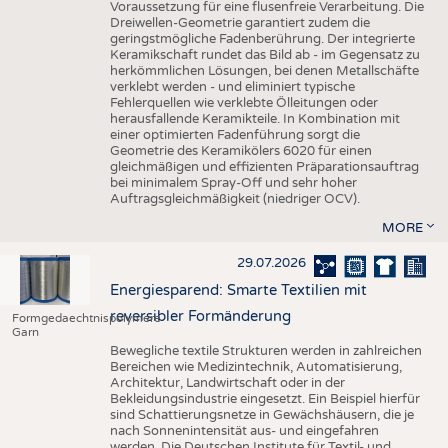
Voraussetzung für eine flusenfreie Verarbeitung. Die
Dreiwellen-Geometrie garantiert zudem die
geringstmögliche Fadenberührung. Der integrierte
Keramikschaft rundet das Bild ab - im Gegensatz zu
herkömmlichen Lösungen, bei denen Metallschäfte
verklebt werden - und eliminiert typische
Fehlerquellen wie verklebte Ölleitungen oder
herausfallende Keramikteile. In Kombination mit
einer optimierten Fadenführung sorgt die
Geometrie des Keramikölers 6020 für einen
gleichmäßigen und effizienten Präparationsauftrag
bei minimalem Spray-Off und sehr hoher
Auftragsgleichmäßigkeit (niedriger OCV).
MORE
29.07.2026
Energiesparend: Smarte Textilien mit
reversibler Formänderung
Formgedaechtnispolymere
Garn
Bewegliche textile Strukturen werden in zahlreichen
Bereichen wie Medizintechnik, Automatisierung,
Architektur, Landwirtschaft oder in der
Bekleidungsindustrie eingesetzt. Ein Beispiel hierfür
sind Schattierungsnetze in Gewächshäusern, die je
nach Sonnenintensität aus- und eingefahren
werden. Die Deutschen Institute für Textil- und