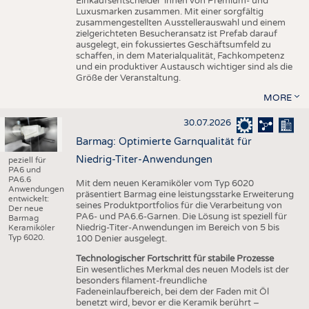
Einkaufsentscheider*innen von Premium- und
Luxusmarken zusammen. Mit einer sorgfältig
zusammengestellten Ausstellerauswahl und einem
zielgerichteten Besucheransatz ist Prefab darauf
ausgelegt, ein fokussiertes Geschäftsumfeld zu
schaffen, in dem Materialqualität, Fachkompetenz
und ein produktiver Austausch wichtiger sind als die
Größe der Veranstaltung.
MORE
30.07.2026
Barmag: Optimierte Garnqualität für
Niedrig-Titer-Anwendungen
peziell für
PA6 und
PA6.6
Mit dem neuen Keramiköler vom Typ 6020
Anwendungen
präsentiert Barmag eine leistungsstarke Erweiterung
entwickelt:
seines Produktportfolios für die Verarbeitung von
Der neue
PA6- und PA6.6-Garnen. Die Lösung ist speziell für
Barmag
Niedrig-Titer-Anwendungen im Bereich von 5 bis
Keramiköler
Typ 6020.
100 Denier ausgelegt.
Technologischer Fortschritt für stabile Prozesse
Ein wesentliches Merkmal des neuen Models ist der
besonders filament-freundliche
Fadeneinlaufbereich, bei dem der Faden mit Öl
benetzt wird, bevor er die Keramik berührt –