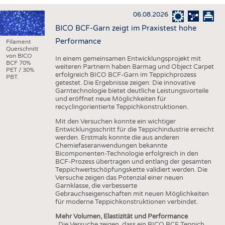
HAUS- UND HEIMTEXTILIEN
06.08.2026
BEKLEIDUNG
BICO BCF-Garn zeigt im Praxistest hohe
TESTS
Performance
Filament
Querschnitt
BUSINESS
FAKTEN
von BICO
In einem gemeinsamen Entwicklungsprojekt mit
BCF 70%
weiteren Partnern haben Barmag und Object Carpet
UNTERNEHMEN
STATISTICS
PET / 30%
erfolgreich BICO BCF-Garn im Teppichprozess
PBT.
getestet. Die Ergebnisse zeigen: Die innovative
AUSSCHREIBUNGEN
Garntechnologie bietet deutliche Leistungsvorteile
und eröffnet neue Möglichkeiten für
DTV AUSSCHREIBUNGSDIENST
recyclingorientierte Teppichkonstruktionen.
WISSEN
TERMINE
Mit den Versuchen konnte ein wichtiger
Entwicklungsschritt für die Teppichindustrie erreicht
DAUNENCHECK
BRANCHENTERMINE
werden. Erstmals konnte die aus anderen
Chemiefaseranwendungen bekannte
ADRESSEN & LINKS
Bicomponenten-Technologie erfolgreich in den
BCF-Prozess übertragen und entlang der gesamten
LABELS
Teppichwertschöpfungskette validiert werden. Die
Versuche zeigen das Potenzial einer neuen
PUBLIKATIONEN
Garnklasse, die verbesserte
Gebrauchseigenschaften mit neuen Möglichkeiten
für moderne Teppichkonstruktionen verbindet.
Mehr Volumen, Elastizität und Performance
„Die Versuche zeigen, dass ein BICO BCF Teppich