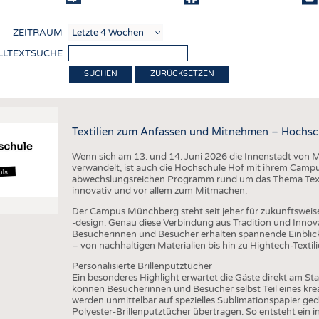
COMP
ZEITRAUM
VERE
LLTEXTSUCHE
TEXT
ZURÜCKSETZEN
SENS
RECY
Textilien zum Anfassen und Mitnehmen – Hochsc
NACH
Wenn sich am 13. und 14. Juni 2026 die Innenstadt von M
KREI
verwandelt, ist auch die Hochschule Hof mit ihrem Campu
abwechslungsreichen Programm rund um das Thema Textili
TECHN
innovativ und vor allem zum Mitmachen.
SMART
Der Campus Münchberg steht seit jeher für zukunftsweis
-design. Genau diese Verbindung aus Tradition und Innov
MEDI
Besucherinnen und Besucher erhalten spannende Einblick
– von nachhaltigen Materialien bis hin zu Hightech-Textili
HAUS-
Personalisierte Brillenputztücher
BEKL
Ein besonderes Highlight erwartet die Gäste direkt am S
können Besucherinnen und Besucher selbst Teil eines kr
TESTS
werden unmittelbar auf spezielles Sublimationspapier ged
Polyester-Brillenputztücher übertragen. So entsteht ein