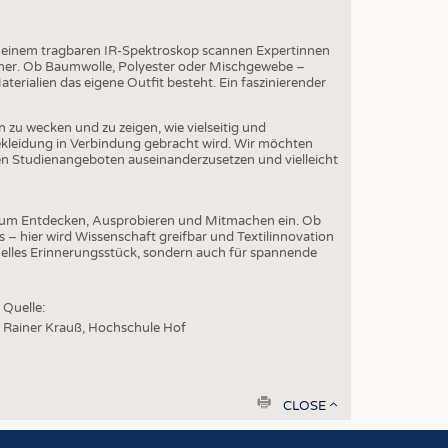
EN
STICS
t einem tragbaren IR-Spektroskop scannen Expertinnen
her. Ob Baumwolle, Polyester oder Mischgewebe –
erialien das eigene Outfit besteht. Ein faszinierender
en zu wecken und zu zeigen, wie vielseitig und
 Bekleidung in Verbindung gebracht wird. Wir möchten
en Studienangeboten auseinanderzusetzen und vielleicht
 zum Entdecken, Ausprobieren und Mitmachen ein. Ob
s – hier wird Wissenschaft greifbar und Textilinnovation
iduelles Erinnerungsstück, sondern auch für spannende
Quelle:
Rainer Krauß, Hochschule Hof
print
CLOSE