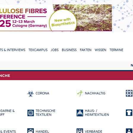
TION
S & INTERVIEWS
TEXCAMPUS
JOBS
BUSINESS
FAKTEN
WISSEN
TERMINE
N
REPORTS & INTERVIEWS
TEXC
ANCHE
TEXTINATION NEWSLINE
ROHS
CORONA
NACHHALTIG
TEXTILE LEADERSHIP
FASE
GARN
 GARNE &
TECHNISCHE
HAUS- /
GEWE
OFF
TEXTILIEN
HEIMTEXTILIEN
GESTR
& EVENTS
HANDEL
VERBÄNDE
VLIES