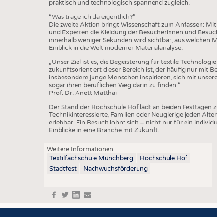
BUSINESS
FAKT
praktisch und technologisch spannend zugleich.
“Was trage ich da eigentlich?”
UNTERNEHMEN
STATI
Die zweite Aktion bringt Wissenschaft zum Anfassen: Mi
und Experten die Kleidung der Besucherinnen und Besuc
TING
AUSSCHREIBUNGEN
innerhalb weniger Sekunden wird sichtbar, aus welchen Mat
Einblick in die Welt moderner Materialanalyse.
DTV AUSSCHREIBUNGSDIENST
„Unser Ziel ist es, die Begeisterung für textile Technologi
TERMINE
zukunftsorientiert dieser Bereich ist, der häufig nur mit
insbesondere junge Menschen inspirieren, sich mit unser
BRANCHENTERMINE
sogar ihren beruflichen Weg darin zu finden.“
Prof. Dr. Anett Matthäi
Der Stand der Hochschule Hof lädt an beiden Festtagen
Technikinteressierte, Familien oder Neugierige jeden Alter
erlebbar. Ein Besuch lohnt sich – nicht nur für ein indiv
Einblicke in eine Branche mit Zukunft.
Weitere Informationen:
Textilfachschule Münchberg
Hochschule Hof
Stadtfest
Nachwuchsförderung
f
t
in
e