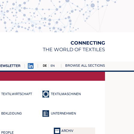
CONNECTING
THE WORLD OF TEXTILES
BROWSE ALL SECTIONS
EWSLETTER
DE
EN
AMPUS
TOFFE
TEXTILWIRTSCHAFT
TEXTILMASCHINEN
RN
E
BEKLEIDUNG
UNTERNEHMEN
BE
ICKE & GEWIRKE
ARCHIV
PEOPLE
STOFFE