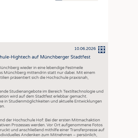
OSITES
DLUNG
ILMASCHINENBAU
ORIK
10.06.2026
CLING
hule-Hightech auf Münchberger Stadtfest
HALTIGKEIT
ünchberg wieder in eine lebendige Festmeile
SLAUFWIRTSCHAFT
s Münchberg mittendrin statt nur dabei. Mit einem
en präsentiert sich die Hochschule praxisnah,
ISCHE TEXTILIEN
 TEXTILES
ende Studienangebote im Bereich Textiltechnologie und
ation wird auf dem Stadtfest erlebbar gemacht.
ZIN
e in Studienmöglichkeiten und aktuelle Entwicklungen
en.
 UND HEIMTEXTILIEN
EIDUNG
tand der Hochschule Hof: Bei der ersten Mitmachaktion
eativen Prozesses werden. Vor Ort aufgenommene Fotos
ruckt und anschließend mithilfe einer Transferpresse auf
 individuelles Andenken zum Mitnehmen – persönlich,