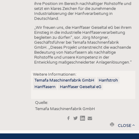
ihre Position im Bereich nachhaltiger Rohstoffe und
setzt ein klares Zeichen für die zunehmende
Industrialisierung der Hanfverarbeitung in
Deutschland.
„Wir freuen uns, die Hanffaser Geiseltal eG bei ihrem
Einstieg in die industrielle Hanffaserverarbeitung
begleiten zu dürfen“, sor. Jörg Morgner,
Geschäftsführer bei Temafa Maschinenfabrik
GmbH. „Dieses Projekt unterstreicht die wachsende
Bedeutung von Naturfasern als nachhaltige
Rohstoffe und unsere Kompetenz in der
Entwicklung maßgeschneiderter Anlagenlösungen.“
Weitere Informationen:
Temafa Maschinenfabrik GmbH
Hanfstroh
Hanffasern
Hanffaser Geiseltal eG
Quelle:
Temafa Maschinenfabrik GmbH
f
t
in
e
print
CLOSE