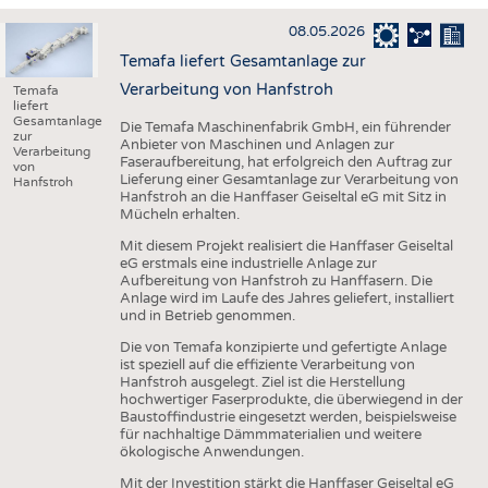
HAUS- UND HEIMTEXTILIEN
08.05.2026
BEKLEIDUNG
Temafa liefert Gesamtanlage zur
TESTS
Verarbeitung von Hanfstroh
Temafa
liefert
BUSINESS
FAKTEN
Gesamtanlage
Die Temafa Maschinenfabrik GmbH, ein führender
zur
Anbieter von Maschinen und Anlagen zur
UNTERNEHMEN
STATISTICS
Verarbeitung
Faseraufbereitung, hat erfolgreich den Auftrag zur
von
Lieferung einer Gesamtanlage zur Verarbeitung von
Hanfstroh
AUSSCHREIBUNGEN
Hanfstroh an die Hanffaser Geiseltal eG mit Sitz in
Mücheln erhalten.
DTV AUSSCHREIBUNGSDIENST
Mit diesem Projekt realisiert die Hanffaser Geiseltal
WISSEN
TERMINE
eG erstmals eine industrielle Anlage zur
Aufbereitung von Hanfstroh zu Hanffasern. Die
DAUNENCHECK
BRANCHENTERMINE
Anlage wird im Laufe des Jahres geliefert, installiert
und in Betrieb genommen.
ADRESSEN & LINKS
Die von Temafa konzipierte und gefertigte Anlage
LABELS
ist speziell auf die effiziente Verarbeitung von
Hanfstroh ausgelegt. Ziel ist die Herstellung
PUBLIKATIONEN
hochwertiger Faserprodukte, die überwiegend in der
Baustoffindustrie eingesetzt werden, beispielsweise
für nachhaltige Dämmmaterialien und weitere
ökologische Anwendungen.
Mit der Investition stärkt die Hanffaser Geiseltal eG