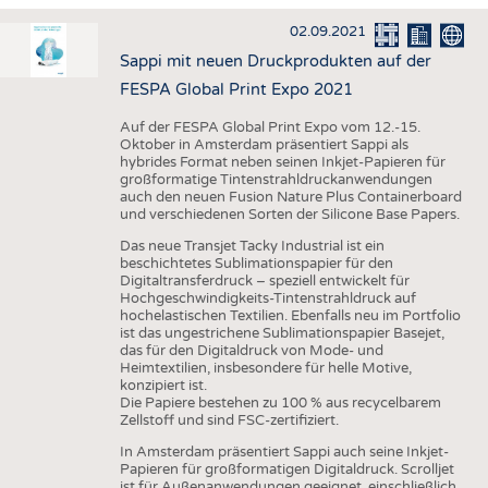
HAUS- UND HEIMTEXTILIEN
02.09.2021
BEKLEIDUNG
Sappi mit neuen Druckprodukten auf der
TESTS
FESPA Global Print Expo 2021
BUSINESS
FAKTEN
Auf der FESPA Global Print Expo vom 12.-15.
Oktober in Amsterdam präsentiert Sappi als
UNTERNEHMEN
STATISTICS
hybrides Format neben seinen Inkjet-Papieren für
großformatige Tintenstrahldruckanwendungen
AUSSCHREIBUNGEN
auch den neuen Fusion Nature Plus Containerboard
und verschiedenen Sorten der Silicone Base Papers.
DTV AUSSCHREIBUNGSDIENST
Das neue Transjet Tacky Industrial ist ein
WISSEN
TERMINE
beschichtetes Sublimationspapier für den
Digitaltransferdruck – speziell entwickelt für
DAUNENCHECK
BRANCHENTERMINE
Hochgeschwindigkeits-Tintenstrahldruck auf
hochelastischen Textilien. Ebenfalls neu im Portfolio
ADRESSEN & LINKS
ist das ungestrichene Sublimationspapier Basejet,
das für den Digitaldruck von Mode- und
LABELS
Heimtextilien, insbesondere für helle Motive,
konzipiert ist.
PUBLIKATIONEN
Die Papiere bestehen zu 100 % aus recycelbarem
Zellstoff und sind FSC-zertifiziert.
In Amsterdam präsentiert Sappi auch seine Inkjet-
Papieren für großformatigen Digitaldruck. Scrolljet
ist für Außenanwendungen geeignet, einschließlich