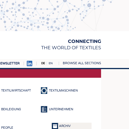
CONNECTING
THE WORLD OF TEXTILES
BROWSE ALL SECTIONS
EWSLETTER
DE
EN
AMPUS
TOFFE
TEXTILWIRTSCHAFT
TEXTILMASCHINEN
RN
E
BEKLEIDUNG
UNTERNEHMEN
BE
ICKE & GEWIRKE
ARCHIV
PEOPLE
STOFFE