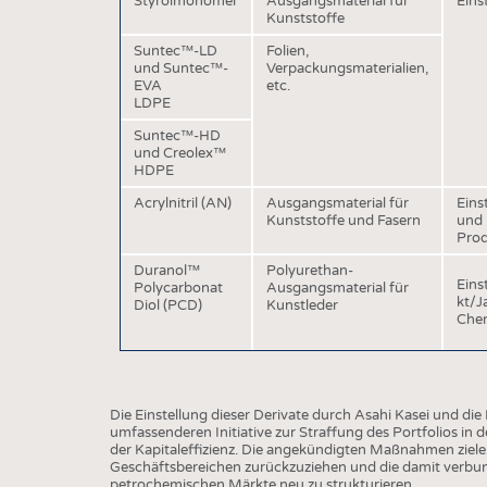
Styrolmonomer
Ausgangsmaterial für
Eins
BUSINESS
FAKT
Kunststoffe
UNTERNEHMEN
STATI
Suntec™-LD
Folien,
und Suntec™-
Verpackungsmaterialien,
TING
AUSSCHREIBUNGEN
EVA
etc.
LDPE
DTV AUSSCHREIBUNGSDIENST
Suntec™-HD
TERMINE
und Creolex™
HDPE
BRANCHENTERMINE
Acrylnitril (AN)
Ausgangsmaterial für
Eins
Kunststoffe und Fasern
und 
Prod
Duranol™
Polyurethan-
Eins
Polycarbonat
Ausgangsmaterial für
kt/J
Diol (PCD)
Kunstleder
Chem
Die Einstellung dieser Derivate durch Asahi Kasei und die 
umfassenderen Initiative zur Straffung des Portfolios in
der Kapitaleffizienz. Die angekündigten Maßnahmen zielen
Geschäftsbereichen zurückzuziehen und die damit verbun
petrochemischen Märkte neu zu strukturieren.