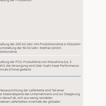
tellung der Produktion
EN
STICS
tellung der 200-kt/Jahr-AN-Produktionslinie in Mizushima
Umstellung der 50-kt/Jahr- Methacrylnitril-
uktionslinie
tellung der PCD-Produktlinie von Mizushima (ca. 3
ahr); die Versorgung wird über Asahi Kasei Performance
icals (China) gedeckt
Neuausrichtung der Lieferkette sind Teil einer
 der Materialsparte des Unternehmens und zur Steigerung
 darauf ab, sich aus wenig rentablen
denen Lieferketten innerhalb der globalen