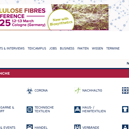
TION
S & INTERVIEWS
TEXCAMPUS
JOBS
BUSINESS
FAKTEN
WISSEN
TERMINE
N
REPORTS & INTERVIEWS
TEXC
ANCHE
TEXTINATION NEWSLINE
ROHS
CORONA
NACHHALTIG
TEXTILE LEADERSHIP
FASE
GARN
 GARNE &
TECHNISCHE
HAUS- /
GEWE
OFF
TEXTILIEN
HEIMTEXTILIEN
GESTR
& EVENTS
HANDEL
VERBÄNDE
VLIES