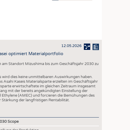
OSITES
DLUNG
ILMASCHINENBAU
ORIK
12.05.2026
CLING
sei optimiert Materialportfolio
HALTIGKEIT
en am Standort Mizushima bis zum Geschäftsjahr 2030 zu
SLAUFWIRTSCHAFT
ISCHE TEXTILIEN
wird dies keine unmittelbaren Auswirkungen haben.
us Asahi Kaseis Materialsparte erzielten im Geschäftsjahr
 TEXTILES
sparte erwirtschaftete im gleichen Zeitraum insgesamt
ang mit der bereits angekündigten Einstellung der
ZIN
al Ethylene (AMEC) und forcieren die Bemühungen des
Stärkung der langfristigen Rentabilität.
 UND HEIMTEXTILIEN
EIDUNG
030 Scope