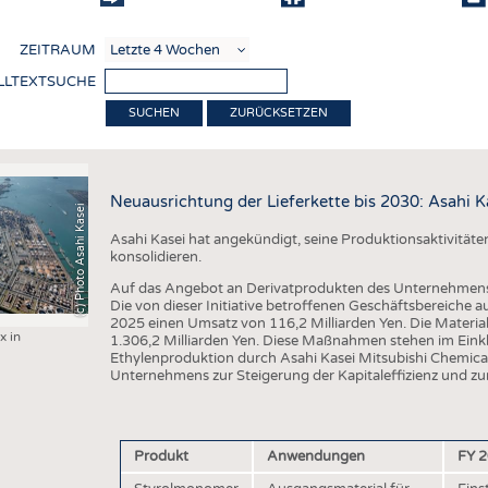
COMP
ZEITRAUM
VERE
LLTEXTSUCHE
TEXT
ZURÜCKSETZEN
SENS
RECY
Neuausrichtung der Lieferkette bis 2030: Asahi Ka
(c) Photo Asahi Kasei
NACH
Asahi Kasei hat angekündigt, seine Produktionsaktivität
KREI
konsolidieren.
TECHN
Auf das Angebot an Derivatprodukten des Unternehmens 
Die von dieser Initiative betroffenen Geschäftsbereiche a
SMART
2025 einen Umsatz von 116,2 Milliarden Yen. Die Material
x in
1.306,2 Milliarden Yen. Diese Maßnahmen stehen im Einkl
MEDI
Ethylenproduktion durch Asahi Kasei Mitsubishi Chemic
Unternehmens zur Steigerung der Kapitaleffizienz und zur 
HAUS-
BEKL
Produkt
Anwendungen
FY 2
TESTS