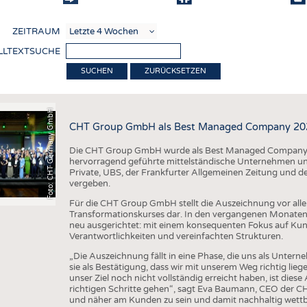
COMP
ZEITRAUM
VERE
LLTEXTSUCHE
TEXT
ZURÜCKSETZEN
SENS
RECY
Foto: CHT Germany GmbH
CHT Group GmbH als Best Managed Company 202
NACH
Die CHT Group GmbH wurde als Best Managed Company 2
KREI
hervorragend geführte mittelständische Unternehmen u
Private, UBS, der Frankfurter Allgemeinen Zeitung und 
TECHN
vergeben.
SMART
Für die CHT Group GmbH stellt die Auszeichnung vor all
Transformationskurses dar. In den vergangenen Monaten
MEDI
neu ausgerichtet: mit einem konsequenten Fokus auf Ku
Verantwortlichkeiten und vereinfachten Strukturen.
HAUS-
„Die Auszeichnung fällt in eine Phase, die uns als Unter
BEKL
sie als Bestätigung, dass wir mit unserem Weg richtig l
unser Ziel noch nicht vollständig erreicht haben, ist dies
TESTS
richtigen Schritte gehen“, sagt Eva Baumann, CEO der CHT. 
und näher am Kunden zu sein und damit nachhaltig wettb