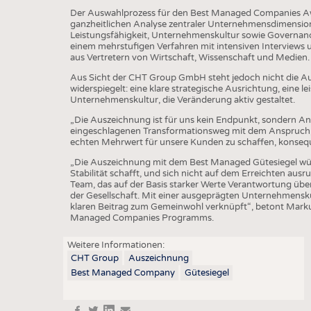
BUSINESS
FAKT
Der Auswahlprozess für den Best Managed Companies Awar
ganzheitlichen Analyse zentraler Unternehmensdimension
UNTERNEHMEN
STATI
Leistungsfähigkeit, Unternehmenskultur sowie Governance
einem mehrstufigen Verfahren mit intensiven Interviews 
TING
AUSSCHREIBUNGEN
aus Vertretern von Wirtschaft, Wissenschaft und Medien.
DTV AUSSCHREIBUNGSDIENST
Aus Sicht der CHT Group GmbH steht jedoch nicht die Au
widerspiegelt: eine klare strategische Ausrichtung, eine l
TERMINE
Unternehmenskultur, die Veränderung aktiv gestaltet.
BRANCHENTERMINE
„Die Auszeichnung ist für uns kein Endpunkt, sondern A
eingeschlagenen Transformationsweg mit dem Anspruch, 
echten Mehrwert für unsere Kunden zu schaffen, konsequ
„Die Auszeichnung mit dem Best Managed Gütesiegel wü
Stabilität schafft, und sich nicht auf dem Erreichten aus
Team, das auf der Basis starker Werte Verantwortung üb
der Gesellschaft. Mit einer ausgeprägten Unternehmenskul
klaren Beitrag zum Gemeinwohl verknüpft“, betont Markus S
Managed Companies Programms.
Weitere Informationen:
CHT Group
Auszeichnung
Best Managed Company
Gütesiegel
f
t
in
e