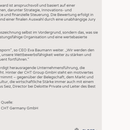
EN
d ist anspruchsvoll und basiert auf einer
en, darunter Strategie, Innovations- und
STICS
 und finanzielle Steuerung. Die Bewertung erfolgt in
und einer finalen Auswahl durch eine unabhängige Jury
szeichnung selbst im Vordergrund, sondern das, was sie
eistungsfähige Organisation und eine wertebasierte
nsporn“, so CEO Eva Baumann weiter. „Wir werden den
unsere Wettbewerbsfähigkeit weiter zu stärken und
ent fortführen.“
rdigt herausragende Unternehmensführung, die
ruht. Hinter der CHT Group GmbH steht ein motiviertes
ernimmt – gegenüber der Belegschaft, dem Markt und
tur, die wirtschaftliche Stärke immer auch mit einem
eiz, Director bei Deloitte Private und Leiter des Best
Quelle:
CHT Germany GmbH
print