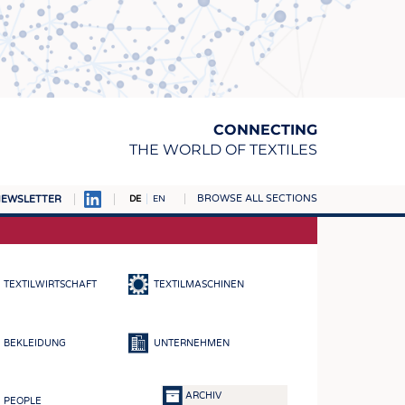
CONNECTING
THE WORLD OF TEXTILES
BROWSE ALL SECTIONS
EWSLETTER
DE
EN
AMPUS
TOFFE
TEXTILWIRTSCHAFT
TEXTILMASCHINEN
RN
E
BEKLEIDUNG
UNTERNEHMEN
BE
ICKE & GEWIRKE
ARCHIV
PEOPLE
STOFFE