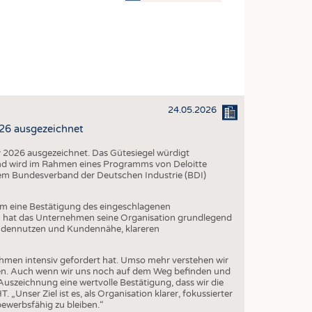
OSITES
DLUNG
ILMASCHINENBAU
ORIK
24.05.2026
CLING
6 ausgezeichnet
HALTIGKEIT
026 ausgezeichnet. Das Gütesiegel würdigt
SLAUFWIRTSCHAFT
nd wird im Rahmen eines Programms von Deloitte
dem Bundesverband der Deutschen Industrie (BDI)
ISCHE TEXTILIEN
 TEXTILES
em eine Bestätigung des eingeschlagenen
 hat das Unternehmen seine Organisation grundlegend
ZIN
ndennutzen und Kundennähe, klareren
 UND HEIMTEXTILIEN
nehmen intensiv gefordert hat. Umso mehr verstehen wir
EIDUNG
iegen. Auch wenn wir uns noch auf dem Weg befinden und
e Auszeichnung eine wertvolle Bestätigung, dass wir die
„Unser Ziel ist es, als Organisation klarer, fokussierter
ewerbsfähig zu bleiben.“