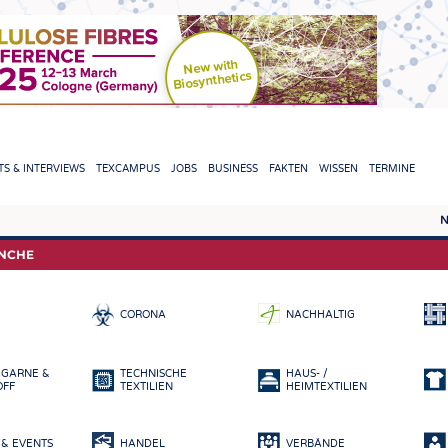
TION
S & INTERVIEWS
TEXCAMPUS
JOBS
BUSINESS
FAKTEN
WISSEN
TERMINE
N
REPORTS & INTERVIEWS
TEXC
ANCHE
TEXTINATION NEWSLINE
ROHS
CORONA
NACHHALTIG
TEXTILE LEADERSHIP
FASE
GARN
 GARNE &
TECHNISCHE
HAUS- /
GEWE
OFF
TEXTILIEN
HEIMTEXTILIEN
GESTR
& EVENTS
HANDEL
VERBÄNDE
VLIES