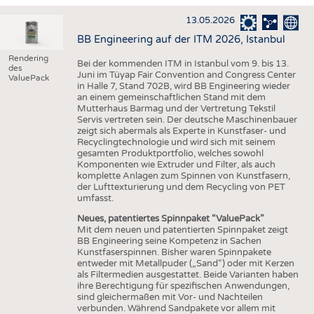
HAUS- UND HEIMTEXTILIEN
13.05.2026
BEKLEIDUNG
BB Engineering auf der ITM 2026, Istanbul
TESTS
Rendering
Bei der kommenden ITM in Istanbul vom 9. bis 13.
des
BUSINESS
FAKTEN
Juni im Tüyap Fair Convention and Congress Center
ValuePack
in Halle 7, Stand 702B, wird BB Engineering wieder
UNTERNEHMEN
STATISTICS
an einem gemeinschaftlichen Stand mit dem
Mutterhaus Barmag und der Vertretung Tekstil
AUSSCHREIBUNGEN
Servis vertreten sein. Der deutsche Maschinenbauer
zeigt sich abermals als Experte in Kunstfaser- und
DTV AUSSCHREIBUNGSDIENST
Recyclingtechnologie und wird sich mit seinem
gesamten Produktportfolio, welches sowohl
WISSEN
TERMINE
Komponenten wie Extruder und Filter, als auch
komplette Anlagen zum Spinnen von Kunstfasern,
DAUNENCHECK
BRANCHENTERMINE
der Lufttexturierung und dem Recycling von PET
umfasst.
ADRESSEN & LINKS
Neues, patentiertes Spinnpaket “ValuePack”
Mit dem neuen und patentierten Spinnpaket zeigt
LABELS
BB Engineering seine Kompetenz in Sachen
Kunstfaserspinnen. Bisher waren Spinnpakete
PUBLIKATIONEN
entweder mit Metallpuder („Sand“) oder mit Kerzen
als Filtermedien ausgestattet. Beide Varianten haben
ihre Berechtigung für spezifischen Anwendungen,
sind gleichermaßen mit Vor- und Nachteilen
verbunden. Während Sandpakete vor allem mit