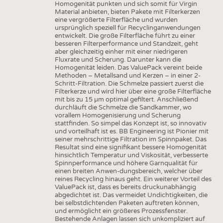
Homogenität punkten und sich somit für Virgin
Material anbieten, bieten Pakete mit Filterkerzen
eine vergrößerte Filterfläche und wurden
ursprünglich speziell für Recyclinganwendungen
entwickelt. Die große Filterfläche führt zu einer
besseren Filterperformance und Standzeit, geht
aber gleichzeitig einher mit einer niedrigeren
Fluxrate und Scherung. Darunter kann die
Homogenität leiden. Das ValuePack vereint beide
Methoden – Metallsand und Kerzen – in einer 2-
Schritt-Filtration. Die Schmelze passiert zuerst die
Filterkerze und wird hier über eine große Filterfläche
mit bis zu 15 µm optimal gefiltert. Anschließend
durchläuft die Schmelze die Sandkammer, wo
vorallem Homogenisierung und Scherung
stattfinden. So simpel das Konzept ist, so innovativ
und vorteilhaft ist es. BB Engineering ist Pionier mit
seiner mehrschrittige Filtration im Spinnpaket. Das
Resultat sind eine signifikant bessere Homogenität
hinsichtlich Temperatur und Viskosität, verbesserte
Spinnperformance und höhere Garnqualität für
einen breiten Anwen-dungsbereich, welcher über
reines Recycling hinaus geht. Ein weiterer Vorteil des
ValuePack ist, dass es bereits druckunabhängig
abgedichtet ist. Das vermeidet Undichtigkeiten, die
bei selbstdichtenden Paketen auftreten können,
und ermöglicht ein größeres Prozessfenster.
Bestehende Anlagen lassen sich unkompliziert auf