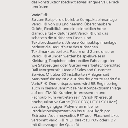
das konstruktionsbedingt etwas längere ValuePack
umrüsten.
VarioFil®
So zum Beispiel die beliebte Kompaktspinnanlage
VarioFil® von BB Engineering. Überschaubare
Größe, Flexibilität und eine einheitlich hohe
Garnqualität – dafür steht VarioFil® und das
schätzen die türkischen Faser- und
Textilproduzenten. „Unsere Kompaktspinnanlage
bedient die Bedürfnisse des türkischen
Textilmarktes perfekt. Fasern und Garne unserer
VarioFil®-Kunden werden beispielsweise in
Kleidung, Teppichen oder textilen Fahrzeugteilen
wie Sitzbezügen oder Gurten verarbeitet.“ berichtet
Ralf Morgenroth, Head of Sales and Customer
Service. Mit über 60 installierten Anlagen seit
Markteinführung ist die Türkei der größte Markt für
VarioFil®. Dementsprechend wird BB Engineering
auch in diesem Jahr mit seiner Kompaktspinnanlage
auf der ITM für Kunden, Interessenten und
Fachpublikum vertreten sein. VarioFil® erzeugt
hochqualitative Garne (POY, FDY, HTY, LSY, HMY)
aus allen gängigen Polymeren mit einer
Produktionskapazität von bis zu 450 kg/h pro
Extruder. Auch recyceltes PET oder Flaschenflakes
verspinnt VarioFil® rPET direkt zu POY oder FDY
mit überzeugender Qualität.