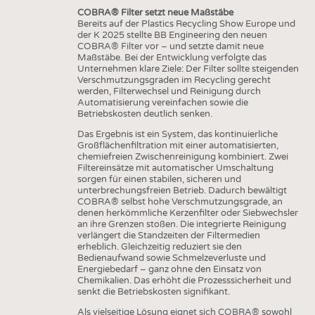
COBRA® Filter setzt neue Maßstäbe
Bereits auf der Plastics Recycling Show Europe und
der K 2025 stellte BB Engineering den neuen
COBRA® Filter vor – und setzte damit neue
Maßstäbe. Bei der Entwicklung verfolgte das
Unternehmen klare Ziele: Der Filter sollte steigenden
Verschmutzungsgraden im Recycling gerecht
werden, Filterwechsel und Reinigung durch
Automatisierung vereinfachen sowie die
Betriebskosten deutlich senken.
Das Ergebnis ist ein System, das kontinuierliche
Großflächenfiltration mit einer automatisierten,
chemiefreien Zwischenreinigung kombiniert. Zwei
Filtereinsätze mit automatischer Umschaltung
sorgen für einen stabilen, sicheren und
unterbrechungsfreien Betrieb. Dadurch bewältigt
COBRA® selbst hohe Verschmutzungsgrade, an
denen herkömmliche Kerzenfilter oder Siebwechsler
an ihre Grenzen stoßen. Die integrierte Reinigung
verlängert die Standzeiten der Filtermedien
erheblich. Gleichzeitig reduziert sie den
Bedienaufwand sowie Schmelzeverluste und
Energiebedarf – ganz ohne den Einsatz von
Chemikalien. Das erhöht die Prozesssicherheit und
senkt die Betriebskosten signifikant.
Als vielseitige Lösung eignet sich COBRA® sowohl