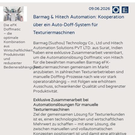
HAUS- UND HEIMTEXTILIEN
09.06.2026
BEKLEIDUNG
Barmag & Hitech Automation: Kooperation
TESTS
über ein Auto-Doff-System für
Die eFK
Doffmatic
BUSINESS
FAKTEN
Texturiermaschinen
– die
optimale
UNTERNEHMEN
STATISTICS
Kombination
Barmag (Suzhou) Technology Co., Ltd und Hitech
aus
Automation Solutions PVT LTD. aus Surat, Indien
Wirtschaftlichkeit,
AUSSCHREIBUNGEN
haben eine exklusive Zusammenarbeit vereinbart,
Produktivität
um die Automationslösung Doffmatic von Hitech
und
DTV AUSSCHREIBUNGSDIENST
für die bewährten manuellen Barmag eFK-
reduzierter
Texturiermaschinen gemeinsam im Markt
Bedienerabhängigkeit.
WISSEN
TERMINE
anzubieten. In zahlreichen Texturierbetrieben sind
manuelle Doffing-Prozesse nach wie vor stark
DAUNENCHECK
BRANCHENTERMINE
operatorabhängig – mit Folgen wie erhöhtem
Ausschuss, schwankender Qualität und begrenzter
ADRESSEN & LINKS
Produktivität.
LABELS
Exklusive Zusammenarbeit bei
Automationslösungen für manuelle
PUBLIKATIONEN
Texturiermaschinen
Ziel der gemeinsamen Lösung für Texturierkunden
ist es, einen technologischen und wirtschaftlichen
Mehrwert zu schaffen – mit einer Lösung, die
zwischen manuellen und vollautomatischen
Konzepten positioniert ist und damit eine attraktive