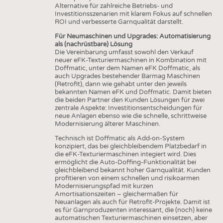
Alternative für zahlreiche Betriebs- und
Investitionsszenarien mit klarem Fokus auf schnellen
ROI und verbesserte Garnqualität darstellt.
Für Neumaschinen und Upgrades: Automatisierung
als (nachrüstbare) Lösung
Die Vereinbarung umfasst sowohl den Verkauf
neuer eFK-Texturiermaschinen in Kombination mit
Doffmatic, unter dem Namen eFK Doffmatic, als
auch Upgrades bestehender Barmag Maschinen
(Retrofit), dann wie gehabt unter den jeweils
bekannten Namen eFK und Doffmatic. Damit bieten
die beiden Partner den Kunden Lösungen für zwei
zentrale Aspekte: Investitionsentscheidungen für
neue Anlagen ebenso wie die schnelle, schrittweise
Modernisierung älterer Maschinen.
Technisch ist Doffmatic als Add-on-System
konzipiert, das bei gleichbleibendem Platzbedarf in
die eFK-Texturiermaschinen integiert wird. Dies
ermöglicht die Auto-Doffing-Funktionalität bei
gleichbleibend bekannt hoher Garnqualität. Kunden
profitieren von einem schnellen und risikoarmen
Modernisierungspfad mit kurzen
Amortisationszeiten – gleichermaßen für
Neuanlagen als auch für Retrofit-Projekte. Damit ist
es für Garnproduzenten interessant, die (noch) keine
automatischen Texturiermaschinen einsetzen, aber