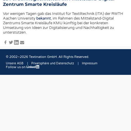
HEADHUNTING
GARNE
Zentrum Smarte Kreisläufe
PRAKTIKA & AUSBILDUNGEN
GEWEBE
Vor wenigen Tagen gab das Institut für Textiltechnik (ITA) der RWTH
Aachen University
bekannt
, im Rahmen des Mittelstand-Digital
GESTRICKE & GEWIRKE
Zentrums Smarte Kreisläufe KMU künftig bei der konkreten
Umsetzung von Ideen zur Digitalisierung und Nachhaltigkeit zu
VLIESSTOFFE
unterstützen.
COMPOSITES
Facebook
Twitter
LinkedIn
E-
Mail
VEREDLUNG
© 2002–2026 Textination GmbH. All Rights Reserved.
TEXTILMASCHINENBAU
Unsere AGB
Privatsphäre und Datenschutz
Impressum
SENSORIK
Follow us on
Fußbereich
RECYCLING
NACHHALTIGKEIT
KREISLAUFWIRTSCHAFT
TECHNISCHE TEXTILIEN
SMART TEXTILES
MEDIZIN