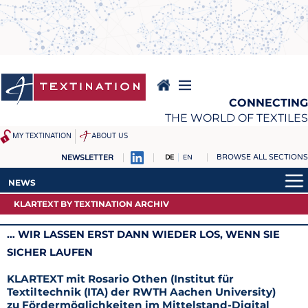
Direkt
zum
Inhalt
CONNECTING
THE WORLD OF TEXTILES
MY TEXTINATION
ABOUT US
BROWSE ALL SECTIONS
NEWSLETTER
DE
EN
NEWS
REPORTS & INTERVIEWS
NEWS
AKTUELLES
TEXTINATION NEWSLINE
KLARTEXT BY TEXTINATION ARCHIV
AKTUELLES
KLARTEXT BY TEXTINATION
TEXTILE LEADERSHIP
KLARTEXT BY TEXTINATION
… WIR LASSEN ERST DANN WIEDER LOS, WENN SIE
TEXCAMPUS
JOBS
ARCHIV
SICHER LAUFEN
ROHSTOFFE
STELLENMARKT
KLARTEXT mit Rosario Othen (Institut für
FASERN
KRÜGER PERSONAL
Textiltechnik (ITA) der RWTH Aachen University)
zu Fördermöglichkeiten im Mittelstand-Digital