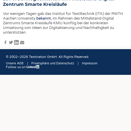
HEADHUNTING
GARNE
Zentrum Smarte Kreisläufe
PRAKTIKA & AUSBILDUNGEN
GEWEBE
Vor wenigen Tagen gab das Institut für Textiltechnik (ITA) der RWTH
Aachen University
bekannt
, im Rahmen des Mittelstand-Digital
GESTRICKE & GEWIRKE
Zentrums Smarte Kreisläufe KMU künftig bei der konkreten
Umsetzung von Ideen zur Digitalisierung und Nachhaltigkeit zu
VLIESSTOFFE
unterstützen.
COMPOSITES
Facebook
Twitter
LinkedIn
E-
Mail
VEREDLUNG
© 2002–2026 Textination GmbH. All Rights Reserved.
TEXTILMASCHINENBAU
Unsere AGB
Privatsphäre und Datenschutz
Impressum
SENSORIK
Follow us on
Fußbereich
RECYCLING
NACHHALTIGKEIT
KREISLAUFWIRTSCHAFT
TECHNISCHE TEXTILIEN
SMART TEXTILES
MEDIZIN