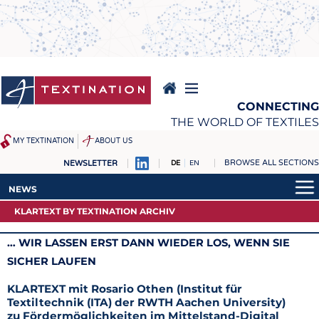
Direkt
zum
Inhalt
CONNECTING
THE WORLD OF TEXTILES
MY TEXTINATION
ABOUT US
BROWSE ALL SECTIONS
NEWSLETTER
DE
EN
NEWS
REPORTS & INTERVIEWS
NEWS
AKTUELLES
TEXTINATION NEWSLINE
KLARTEXT BY TEXTINATION ARCHIV
AKTUELLES
KLARTEXT BY TEXTINATION
TEXTILE LEADERSHIP
KLARTEXT BY TEXTINATION
… WIR LASSEN ERST DANN WIEDER LOS, WENN SIE
TEXCAMPUS
JOBS
ARCHIV
SICHER LAUFEN
ROHSTOFFE
STELLENMARKT
KLARTEXT mit Rosario Othen (Institut für
FASERN
KRÜGER PERSONAL
Textiltechnik (ITA) der RWTH Aachen University)
zu Fördermöglichkeiten im Mittelstand-Digital