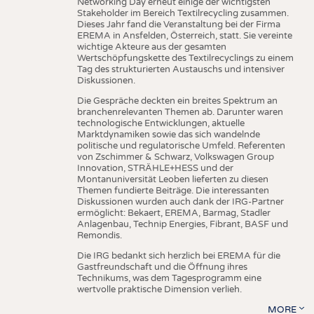
Networking Day erneut einige der wichtigsten
Stakeholder im Bereich Textilrecycling zusammen.
Dieses Jahr fand die Veranstaltung bei der Firma
EREMA in Ansfelden, Österreich, statt. Sie vereinte
wichtige Akteure aus der gesamten
Wertschöpfungskette des Textilrecyclings zu einem
Tag des strukturierten Austauschs und intensiver
Diskussionen.
Die Gespräche deckten ein breites Spektrum an
branchenrelevanten Themen ab. Darunter waren
technologische Entwicklungen, aktuelle
Marktdynamiken sowie das sich wandelnde
politische und regulatorische Umfeld. Referenten
von Zschimmer & Schwarz, Volkswagen Group
Innovation, STRÄHLE+HESS und der
Montanuniversität Leoben lieferten zu diesen
Themen fundierte Beiträge. Die interessanten
Diskussionen wurden auch dank der IRG-Partner
ermöglicht: Bekaert, EREMA, Barmag, Stadler
Anlagenbau, Technip Energies, Fibrant, BASF und
Remondis.
Die IRG bedankt sich herzlich bei EREMA für die
Gastfreundschaft und die Öffnung ihres
Technikums, was dem Tagesprogramm eine
wertvolle praktische Dimension verlieh.
MORE