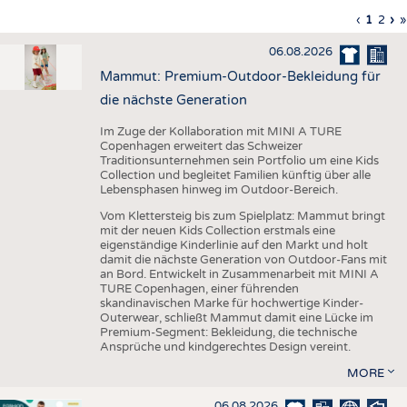
HAUS- UND HEIMTEXTILIEN
Vorherig
‹
Aktuell
1
Seite
2
Nä
›
L
»
Seitennummerierung
Seite
Seite
Sei
S
BEKLEIDUNG
06.08.2026
TESTS
Mammut: Premium-Outdoor-Bekleidung für
BUSINESS
FAKTEN
die nächste Generation
UNTERNEHMEN
STATISTICS
Im Zuge der Kollaboration mit MINI A TURE
Copenhagen erweitert das Schweizer
AUSSCHREIBUNGEN
Traditionsunternehmen sein Portfolio um eine Kids
Collection und begleitet Familien künftig über alle
DTV AUSSCHREIBUNGSDIENST
Lebensphasen hinweg im Outdoor-Bereich.
WISSEN
TERMINE
Vom Klettersteig bis zum Spielplatz: Mammut bringt
mit der neuen Kids Collection erstmals eine
DAUNENCHECK
BRANCHENTERMINE
eigenständige Kinderlinie auf den Markt und holt
damit die nächste Generation von Outdoor-Fans mit
ADRESSEN & LINKS
an Bord. Entwickelt in Zusammenarbeit mit MINI A
TURE Copenhagen, einer führenden
LABELS
skandinavischen Marke für hochwertige Kinder-
Outerwear, schließt Mammut damit eine Lücke im
PUBLIKATIONEN
Premium-Segment: Bekleidung, die technische
Ansprüche und kindgerechtes Design vereint.
MORE
06.08.2026