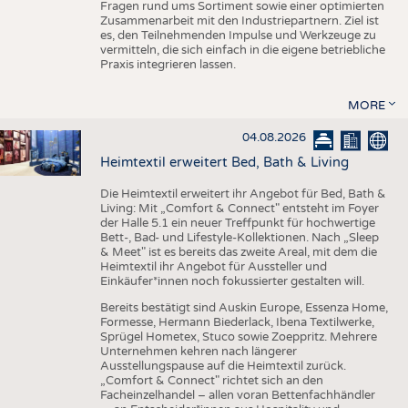
Fragen rund ums Sortiment sowie einer optimierten
Zusammenarbeit mit den Industriepartnern. Ziel ist
es, den Teilnehmenden Impulse und Werkzeuge zu
vermitteln, die sich einfach in die eigene betriebliche
Praxis integrieren lassen.
MORE
04.08.2026
Heimtextil erweitert Bed, Bath & Living
Die Heimtextil erweitert ihr Angebot für Bed, Bath &
Living: Mit „Comfort & Connect" entsteht im Foyer
der Halle 5.1 ein neuer Treffpunkt für hochwertige
Bett-, Bad- und Lifestyle-Kollektionen. Nach „Sleep
& Meet" ist es bereits das zweite Areal, mit dem die
Heimtextil ihr Angebot für Aussteller und
Einkäufer*innen noch fokussierter gestalten will.
Bereits bestätigt sind Auskin Europe, Essenza Home,
Formesse, Hermann Biederlack, Ibena Textilwerke,
Sprügel Hometex, Stuco sowie Zoeppritz. Mehrere
Unternehmen kehren nach längerer
Ausstellungspause auf die Heimtextil zurück.
„Comfort & Connect" richtet sich an den
Facheinzelhandel – allen voran Bettenfachhändler