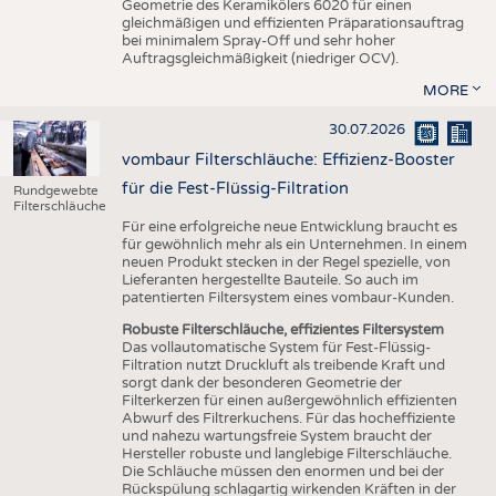
Geometrie des Keramikölers 6020 für einen
gleichmäßigen und effizienten Präparationsauftrag
bei minimalem Spray-Off und sehr hoher
Auftragsgleichmäßigkeit (niedriger OCV).
MORE
30.07.2026
vombaur Filterschläuche: Effizienz-Booster
für die Fest-Flüssig-Filtration
Rundgewebte
Filterschläuche
Für eine erfolgreiche neue Entwicklung braucht es
für gewöhnlich mehr als ein Unternehmen. In einem
neuen Produkt stecken in der Regel spezielle, von
Lieferanten hergestellte Bauteile. So auch im
patentierten Filtersystem eines vombaur-Kunden.
Robuste Filterschläuche, effizientes Filtersystem
Das vollautomatische System für Fest-Flüssig-
Filtration nutzt Druckluft als treibende Kraft und
sorgt dank der besonderen Geometrie der
Filterkerzen für einen außergewöhnlich effizienten
Abwurf des Filtrerkuchens. Für das hocheffiziente
und nahezu wartungsfreie System braucht der
Hersteller robuste und langlebige Filterschläuche.
Die Schläuche müssen den enormen und bei der
Rückspülung schlagartig wirkenden Kräften in der