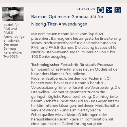
30.07.2026
Barmag: Optimierte Garnqualität für
Niedrig-Titer-Anwendungen
peziell für
PA6 und
PA6.6
Mit dem neuen Keramiköler vom Typ 6020
Anwendungen
präsentiert Barmag eine leistungsstarke Erweiterung
entwickelt:
seines Produktportfolios für die Verarbeitung von
Der neue
PA6- und PA6.6-Garnen. Die Lösung ist speziell für
Barmag
Niedrig-Titer-Anwendungen im Bereich von 5 bis
Keramiköler
Typ 6020.
100 Denier ausgelegt.
Technologischer Fortschritt für stabile Prozesse
Ein wesentliches Merkmal des neuen Models ist der
besonders filament-freundliche
Fadeneinlaufbereich, bei dem der Faden mit Öl
benetzt wird, bevor er die Keramik berührt –
Voraussetzung für eine flusenfreie Verarbeitung. Die
Dreiwellen-Geometrie garantiert zudem die
geringstmögliche Fadenberührung. Der integrierte
Keramikschaft rundet das Bild ab - im Gegensatz zu
herkömmlichen Lösungen, bei denen Metallschäfte
verklebt werden - und eliminiert typische
Fehlerquellen wie verklebte Ölleitungen oder
herausfallende Keramikteile. In Kombination mit
einer optimierten Fadenführung sorgt die