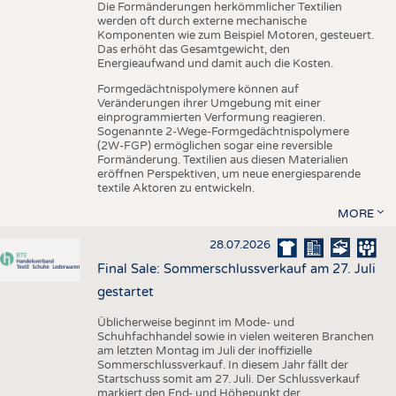
Die Formänderungen herkömmlicher Textilien
werden oft durch externe mechanische
Komponenten wie zum Beispiel Motoren, gesteuert.
Das erhöht das Gesamtgewicht, den
Energieaufwand und damit auch die Kosten.
Formgedächtnispolymere können auf
Veränderungen ihrer Umgebung mit einer
einprogrammierten Verformung reagieren.
Sogenannte 2-Wege-Formgedächtnispolymere
(2W-FGP) ermöglichen sogar eine reversible
Formänderung. Textilien aus diesen Materialien
eröffnen Perspektiven, um neue energiesparende
textile Aktoren zu entwickeln.
MORE
28.07.2026
Final Sale: Sommerschlussverkauf am 27. Juli
gestartet
Üblicherweise beginnt im Mode- und
Schuhfachhandel sowie in vielen weiteren Branchen
am letzten Montag im Juli der inoffizielle
Sommerschlussverkauf. In diesem Jahr fällt der
Startschuss somit am 27. Juli. Der Schlussverkauf
markiert den End- und Höhepunkt der