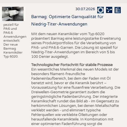
30.07.2026
Barmag: Optimierte Garnqualität für
Niedrig-Titer-Anwendungen
peziell für
PA6 und
PA6.6
Mit dem neuen Keramiköler vom Typ 6020
Anwendungen
präsentiert Barmag eine leistungsstarke Erweiterung
entwickelt:
seines Produktportfolios für die Verarbeitung von
Der neue
PA6- und PA6.6-Garnen. Die Lösung ist speziell für
Barmag
Niedrig-Titer-Anwendungen im Bereich von 5 bis
Keramiköler
Typ 6020.
100 Denier ausgelegt.
Technologischer Fortschritt für stabile Prozesse
Ein wesentliches Merkmal des neuen Models ist der
besonders filament-freundliche
Fadeneinlaufbereich, bei dem der Faden mit Öl
benetzt wird, bevor er die Keramik berührt –
Voraussetzung für eine flusenfreie Verarbeitung. Die
Dreiwellen-Geometrie garantiert zudem die
geringstmögliche Fadenberührung. Der integrierte
Keramikschaft rundet das Bild ab - im Gegensatz zu
herkömmlichen Lösungen, bei denen Metallschäfte
verklebt werden - und eliminiert typische
Fehlerquellen wie verklebte Ölleitungen oder
herausfallende Keramikteile. In Kombination mit
einer optimierten Fadenführung sorgt die