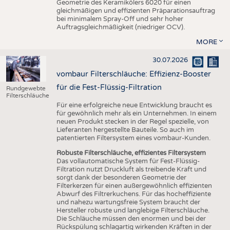
Geometrie des Keramikölers 6020 für einen
gleichmäßigen und effizienten Präparationsauftrag
bei minimalem Spray-Off und sehr hoher
Auftragsgleichmäßigkeit (niedriger OCV).
MORE
30.07.2026
vombaur Filterschläuche: Effizienz-Booster
für die Fest-Flüssig-Filtration
Rundgewebte
Filterschläuche
Für eine erfolgreiche neue Entwicklung braucht es
für gewöhnlich mehr als ein Unternehmen. In einem
neuen Produkt stecken in der Regel spezielle, von
Lieferanten hergestellte Bauteile. So auch im
patentierten Filtersystem eines vombaur-Kunden.
Robuste Filterschläuche, effizientes Filtersystem
Das vollautomatische System für Fest-Flüssig-
Filtration nutzt Druckluft als treibende Kraft und
sorgt dank der besonderen Geometrie der
Filterkerzen für einen außergewöhnlich effizienten
Abwurf des Filtrerkuchens. Für das hocheffiziente
und nahezu wartungsfreie System braucht der
Hersteller robuste und langlebige Filterschläuche.
Die Schläuche müssen den enormen und bei der
Rückspülung schlagartig wirkenden Kräften in der