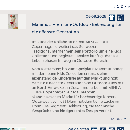
HAUS- UND HEIMTEXTILIEN
Vorherig
‹
Aktuell
1
Seite
2
Nä
›
L
»
Seitennummerierung
Seite
Seite
Sei
S
BEKLEIDUNG
06.08.2026
TESTS
Mammut: Premium-Outdoor-Bekleidung für
BUSINESS
FAKTEN
die nächste Generation
UNTERNEHMEN
STATISTICS
Im Zuge der Kollaboration mit MINI A TURE
Copenhagen erweitert das Schweizer
AUSSCHREIBUNGEN
Traditionsunternehmen sein Portfolio um eine Kids
Collection und begleitet Familien künftig über alle
DTV AUSSCHREIBUNGSDIENST
Lebensphasen hinweg im Outdoor-Bereich.
WISSEN
TERMINE
Vom Klettersteig bis zum Spielplatz: Mammut bringt
mit der neuen Kids Collection erstmals eine
DAUNENCHECK
BRANCHENTERMINE
eigenständige Kinderlinie auf den Markt und holt
damit die nächste Generation von Outdoor-Fans mit
ADRESSEN & LINKS
an Bord. Entwickelt in Zusammenarbeit mit MINI A
TURE Copenhagen, einer führenden
LABELS
skandinavischen Marke für hochwertige Kinder-
Outerwear, schließt Mammut damit eine Lücke im
PUBLIKATIONEN
Premium-Segment: Bekleidung, die technische
Ansprüche und kindgerechtes Design vereint.
MORE
06.08.2026