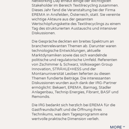
Networking Day erneut einige der wichtigsten
Stakeholder im Bereich Textilrecycling zusammen.
Dieses Jahr fand die Veranstaltung bei der Firma
EREMA in Ansfelden, Österreich, statt. Sie vereinte
wichtige Akteure aus der gesamten
Wertschöpfungskette des Textilrecyclings zu einem
Tag des strukturierten Austauschs und intensiver
Diskussionen.
Die Gespräche deckten ein breites Spektrum an
branchenrelevanten Themen ab. Darunter waren
technologische Entwicklungen, aktuelle
Marktdynamiken sowie das sich wandelnde
politische und regulatorische Umfeld. Referenten
von Zschimmer & Schwarz, Volkswagen Group
Innovation, STRÄHLE+HESS und der
Montanuniversität Leoben lieferten zu diesen
Themen fundierte Beiträge. Die interessanten
Diskussionen wurden auch dank der IRG-Partner
ermöglicht: Bekaert, EREMA, Barmag, Stadler
Anlagenbau, Technip Energies, Fibrant, BASF und
Remondis.
Die IRG bedankt sich herzlich bei EREMA für die
Gastfreundschaft und die Öffnung ihres
Technikums, was dem Tagesprogramm eine
wertvolle praktische Dimension verlieh.
MORE