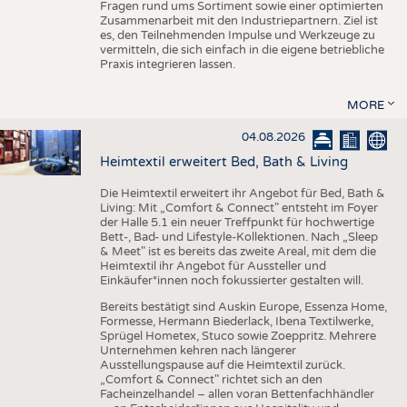
Fragen rund ums Sortiment sowie einer optimierten
Zusammenarbeit mit den Industriepartnern. Ziel ist
es, den Teilnehmenden Impulse und Werkzeuge zu
vermitteln, die sich einfach in die eigene betriebliche
Praxis integrieren lassen.
MORE
04.08.2026
Heimtextil erweitert Bed, Bath & Living
Die Heimtextil erweitert ihr Angebot für Bed, Bath &
Living: Mit „Comfort & Connect" entsteht im Foyer
der Halle 5.1 ein neuer Treffpunkt für hochwertige
Bett-, Bad- und Lifestyle-Kollektionen. Nach „Sleep
& Meet" ist es bereits das zweite Areal, mit dem die
Heimtextil ihr Angebot für Aussteller und
Einkäufer*innen noch fokussierter gestalten will.
Bereits bestätigt sind Auskin Europe, Essenza Home,
Formesse, Hermann Biederlack, Ibena Textilwerke,
Sprügel Hometex, Stuco sowie Zoeppritz. Mehrere
Unternehmen kehren nach längerer
Ausstellungspause auf die Heimtextil zurück.
„Comfort & Connect" richtet sich an den
Facheinzelhandel – allen voran Bettenfachhändler