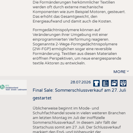
Die Formänderungen herkömmlicher Textilien
werden oft durch externe mechanische
Komponenten wie zum Beispiel Motoren, gesteuert.
Das erhöht das Gesamtgewicht, den
Energieaufwand und damit auch die Kosten.
Formgedächtnispolymere können auf
Veränderungen ihrer Umgebung mit einer
einprogrammierten Verformung reagieren.
Sogenannte 2-Wege-Formgedächtnispolymere
(2W-FGP) ermöglichen sogar eine reversible
Formänderung. Textilien aus diesen Materialien
eröffnen Perspektiven, um neue energiesparende
textile Aktoren zu entwickeln.
MORE
28.07.2026
Final Sale: Sommerschlussverkauf am 27. Juli
gestartet
Üblicherweise beginnt im Mode- und
Schuhfachhandel sowie in vielen weiteren Branchen
am letzten Montag im Juli der inoffizielle
Sommerschlussverkauf. In diesem Jahr fällt der
Startschuss somit am 27. Juli. Der Schlussverkauf
markiert den End- und Höhepunkt der