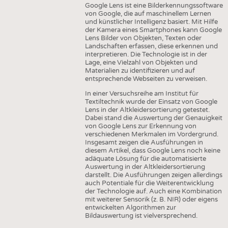
INTERIOR TEXTILES
Google Lens ist eine Bilderkennungssoftware
von Google, die auf maschinellem Lernen
APPAREL
und künstlicher Intelligenz basiert. Mit Hilfe
der Kamera eines Smartphones kann Google
TESTS
Lens Bilder von Objekten, Texten oder
Landschaften erfassen, diese erkennen und
BUSINESS
FACTS
interpretieren. Die Technologie ist in der
Lage, eine Vielzahl von Objekten und
COMPANIES
STATISTICS
Materialien zu identifizieren und auf
entsprechende Webseiten zu verweisen.
GOOD TO KNOW
SCHEDULE
In einer Versuchsreihe am Institut für
DOWNCHECK
CALENDAR
Textiltechnik wurde der Einsatz von Google
Lens in der Altkleidersortierung getestet.
ADDRESSES & LINKS
Dabei stand die Auswertung der Genauigkeit
von Google Lens zur Erkennung von
verschiedenen Merkmalen im Vordergrund.
LABELS
Insgesamt zeigen die Ausführungen in
diesem Artikel, dass Google Lens noch keine
PUBLICATIONS
adäquate Lösung für die automatisierte
Auswertung in der Altkleidersortierung
darstellt. Die Ausführungen zeigen allerdings
auch Potentiale für die Weiterentwicklung
der Technologie auf. Auch eine Kombination
mit weiterer Sensorik (z. B. NIR) oder eigens
entwickelten Algorithmen zur
Bildauswertung ist vielversprechend.