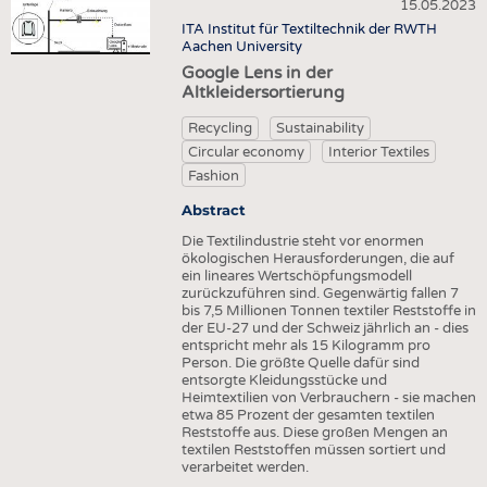
HEADHUNTING
YARNS
15.05.2023
NONWOVENS
ITA Institut für Textiltechnik der RWTH
TRAINING & APPRENTICESHIP
FABRICS
Aachen University
COMPOSITES
Google Lens in der
KNITTINGS
FINISHING
Altkleidersortierung
NONWOVENS
TEXTILE MACHINERY
Recycling
Sustainability
COMPOSITES
Circular economy
Interior Textiles
SENSOR TECHNOLOGY
Fashion
FINISHING
RECYCLING
Abstract
TEXTILE MACHINERY
SUSTAINABILITY
Die Textilindustrie steht vor enormen
SENSOR TECHNOLOGY
CIRCULAR ECONOMY
ökologischen Herausforderungen, die auf
ein lineares Wertschöpfungsmodell
RECYCLING
TECHNICAL TEXTILES
zurückzuführen sind. Gegenwärtig fallen 7
bis 7,5 Millionen Tonnen textiler Reststoffe in
SUSTAINABILITY
SMART TEXTILES
der EU-27 und der Schweiz jährlich an - dies
entspricht mehr als 15 Kilogramm pro
CIRCULAR ECONOMY
MEDICINE
Person. Die größte Quelle dafür sind
entsorgte Kleidungsstücke und
TECHNICAL TEXTILES
INTERIOR TEXTILES
Heimtextilien von Verbrauchern - sie machen
etwa 85 Prozent der gesamten textilen
SMART TEXTILES
APPAREL
Reststoffe aus. Diese großen Mengen an
textilen Reststoffen müssen sortiert und
MEDICINE
TESTS
verarbeitet werden.