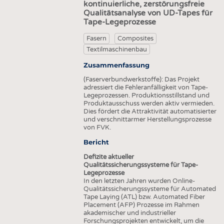
HEADHUNTING
GARNE
kontinuierliche, zerstörungsfreie
Qualitätsanalyse von UD-Tapes für
PRAKTIKA & AUSBILDUNGEN
GEWEBE
Tape-Legeprozesse
GESTRICKE & GEWIRKE
Fasern
Composites
Textilmaschinenbau
VLIESSTOFFE
Zusammenfassung
COMPOSITES
(Faserverbundwerkstoffe): Das Projekt
VEREDLUNG
adressiert die Fehleranfälligkeit von Tape-
Legeprozessen. Produktionsstillstand und
TEXTILMASCHINENBAU
Produktausschuss werden aktiv vermieden.
Dies fördert die Attraktivität automatisierter
SENSORIK
und verschnittarmer Herstellungsprozesse
von FVK.
RECYCLING
Bericht
NACHHALTIGKEIT
Defizite aktueller
KREISLAUFWIRTSCHAFT
Qualitätssicherungssysteme für Tape-
Legeprozesse
TECHNISCHE TEXTILIEN
In den letzten Jahren wurden Online-
Qualitätssicherungssysteme für Automated
SMART TEXTILES
Tape Laying (ATL) bzw. Automated Fiber
Placement (AFP) Prozesse im Rahmen
MEDIZIN
akademischer und industrieller
Forschungsprojekten entwickelt, um die