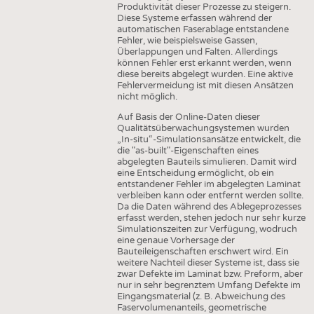
HAUS- UND HEIMTEXTILIEN
Produktivität dieser Prozesse zu steigern.
Diese Systeme erfassen während der
automatischen Faserablage entstandene
BEKLEIDUNG
Fehler, wie beispielsweise Gassen,
Überlappungen und Falten. Allerdings
TESTS
können Fehler erst erkannt werden, wenn
BUSINESS
FAKTEN
diese bereits abgelegt wurden. Eine aktive
Fehlervermeidung ist mit diesen Ansätzen
UNTERNEHMEN
STATISTICS
nicht möglich.
Auf Basis der Online-Daten dieser
AUSSCHREIBUNGEN
Qualitätsüberwachungsystemen wurden
„In-situ“-Simulationsansätze entwickelt, die
DTV AUSSCHREIBUNGSDIENST
die "as-built"-Eigenschaften eines
abgelegten Bauteils simulieren. Damit wird
WISSEN
TERMINE
eine Entscheidung ermöglicht, ob ein
entstandener Fehler im abgelegten Laminat
DAUNENCHECK
BRANCHENTERMINE
verbleiben kann oder entfernt werden sollte.
Da die Daten während des Ablegeprozesses
ADRESSEN & LINKS
erfasst werden, stehen jedoch nur sehr kurze
Simulationszeiten zur Verfügung, wodruch
LABELS
eine genaue Vorhersage der
Bauteileigenschaften erschwert wird. Ein
PUBLIKATIONEN
weitere Nachteil dieser Systeme ist, dass sie
zwar Defekte im Laminat bzw. Preform, aber
nur in sehr begrenztem Umfang Defekte im
Eingangsmaterial (z. B. Abweichung des
Faservolumenanteils, geometrische