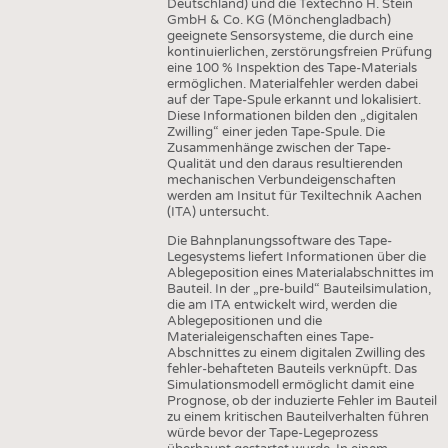
Deutschland) und die Textechno H. Stein
GmbH & Co. KG (Mönchengladbach)
geeignete Sensorsysteme, die durch eine
kontinuierlichen, zerstörungsfreien Prüfung
eine 100 % Inspektion des Tape-Materials
ermöglichen. Materialfehler werden dabei
auf der Tape-Spule erkannt und lokalisiert.
Diese Informationen bilden den „digitalen
Zwilling“ einer jeden Tape-Spule. Die
Zusammenhänge zwischen der Tape-
Qualität und den daraus resultierenden
mechanischen Verbundeigenschaften
werden am Insitut für Texiltechnik Aachen
(ITA) untersucht.
Die Bahnplanungssoftware des Tape-
Legesystems liefert Informationen über die
Ablegeposition eines Materialabschnittes im
Bauteil. In der „pre-build“ Bauteilsimulation,
die am ITA entwickelt wird, werden die
Ablegepositionen und die
Materialeigenschaften eines Tape-
Abschnittes zu einem digitalen Zwilling des
fehler-behafteten Bauteils verknüpft. Das
Simulationsmodell ermöglicht damit eine
Prognose, ob der induzierte Fehler im Bauteil
zu einem kritischen Bauteilverhalten führen
würde bevor der Tape-Legeprozess