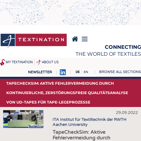
Direkt
zum
Inhalt
CONNECTING
THE WORLD OF TEXTILES
MY TEXTINATION
ABOUT US
BROWSE ALL SECTIONS
NEWSLETTER
DE
EN
NEWS
REPORTS & INTERVIEWS
TAPECHECKSIM: AKTIVE FEHLERVERMEIDUNG DURCH
AKTUELLES
TEXTINATION NEWSLINE
KONTINUIERLICHE, ZERSTÖRUNGSFREIE QUALITÄTSANALYSE
VON UD-TAPES FÜR TAPE-LEGEPROZESSE
KLARTEXT BY TEXTINATION
TEXTILE LEADERSHIP
TEXCAMPUS
JOBS
29.09.2022
(c) ITA
ITA Institut für Textiltechnik der RWTH
ROHSTOFFE
STELLENMARKT
Aachen University
TapeCheckSim: Aktive
FASERN
KRÜGER PERSONAL
Fehlervermeidung durch