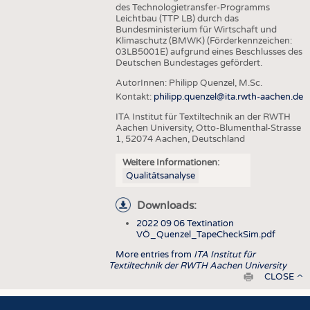
des Technologietransfer-Programms
Leichtbau (TTP LB) durch das
Bundesministerium für Wirtschaft und
Klimaschutz (BMWK) (Förderkennzeichen:
03LB5001E) aufgrund eines Beschlusses des
Deutschen Bundestages gefördert.
AutorInnen:
Philipp Quenzel, M.Sc.
Kontakt:
philipp.quenzel@ita.rwth-aachen.de
ITA Institut für Textiltechnik an der RWTH
Aachen University, Otto-Blumenthal-Strasse
1, 52074 Aachen, Deutschland
Weitere Informationen:
Qualitätsanalyse
Downloads:
2022 09 06 Textination
VÖ_Quenzel_TapeCheckSim.pdf
More entries from
ITA Institut für
Textiltechnik der RWTH Aachen University
Drucken
CLOSE