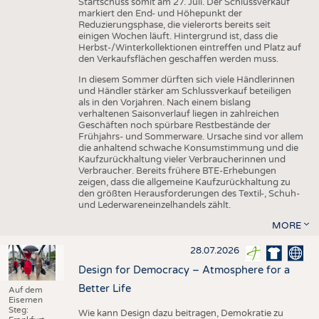
Startschuss somit am 27. Juli. Der Schlussverkauf
markiert den End- und Höhepunkt der
Reduzierungsphase, die vielerorts bereits seit
einigen Wochen läuft. Hintergrund ist, dass die
Herbst-/Winterkollektionen eintreffen und Platz auf
den Verkaufsflächen geschaffen werden muss.
In diesem Sommer dürften sich viele Händlerinnen
und Händler stärker am Schlussverkauf beteiligen
als in den Vorjahren. Nach einem bislang
verhaltenen Saisonverlauf liegen in zahlreichen
Geschäften noch spürbare Restbestände der
Frühjahrs- und Sommerware. Ursache sind vor allem
die anhaltend schwache Konsumstimmung und die
Kaufzurückhaltung vieler Verbraucherinnen und
Verbraucher. Bereits frühere BTE-Erhebungen
zeigen, dass die allgemeine Kaufzurückhaltung zu
den größten Herausforderungen des Textil-, Schuh-
und Lederwareneinzelhandels zählt.
MORE
28.07.2026
Design for Democracy – Atmosphere for a
Better Life
Auf dem
Eisernen
Steg:
Wie kann Design dazu beitragen, Demokratie zu