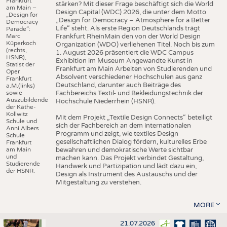
Frankfurt
stärken? Mit dieser Frage beschäftigt sich die World
am Main –
Design Capital (WDC) 2026, die unter dem Motto
„Design for
„Design for Democracy – Atmosphere for a Better
Democracy
Life“ steht. Als erste Region Deutschlands trägt
Parade“:
Marc
Frankfurt RheinMain den von der World Design
Küperkoch
Organization (WDO) verliehenen Titel. Noch bis zum
(rechts,
1. August 2026 präsentiert die WDC Campus
HSNR),
Exhibition im Museum Angewandte Kunst in
Statist der
Frankfurt am Main Arbeiten von Studierenden und
Oper
Absolvent verschiedener Hochschulen aus ganz
Frankfurt
Deutschland, darunter auch Beiträge des
a.M.(links)
sowie
Fachbereichs Textil- und Bekleidungstechnik der
Auszubildende
Hochschule Niederrhein (HSNR).
der Käthe-
Kollwitz
Mit dem Projekt „Textile Design Connects“ beteiligt
Schule und
sich der Fachbereich an dem internationalen
Anni Albers
Programm und zeigt, wie textiles Design
Schule
gesellschaftlichen Dialog fördern, kulturelles Erbe
Frankfurt
am Main
bewahren und demokratische Werte sichtbar
und
machen kann. Das Projekt verbindet Gestaltung,
Studierende
Handwerk und Partizipation und lädt dazu ein,
der HSNR.
Design als Instrument des Austauschs und der
Mitgestaltung zu verstehen.
MORE
21.07.2026