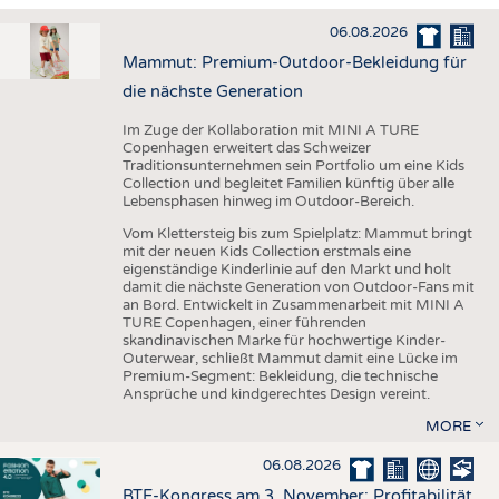
HAUS- UND HEIMTEXTILIEN
06.08.2026
BEKLEIDUNG
Mammut: Premium-Outdoor-Bekleidung für
TESTS
die nächste Generation
BUSINESS
FAKTEN
Im Zuge der Kollaboration mit MINI A TURE
Copenhagen erweitert das Schweizer
UNTERNEHMEN
STATISTICS
Traditionsunternehmen sein Portfolio um eine Kids
Collection und begleitet Familien künftig über alle
AUSSCHREIBUNGEN
Lebensphasen hinweg im Outdoor-Bereich.
DTV AUSSCHREIBUNGSDIENST
Vom Klettersteig bis zum Spielplatz: Mammut bringt
mit der neuen Kids Collection erstmals eine
WISSEN
TERMINE
eigenständige Kinderlinie auf den Markt und holt
damit die nächste Generation von Outdoor-Fans mit
DAUNENCHECK
BRANCHENTERMINE
an Bord. Entwickelt in Zusammenarbeit mit MINI A
TURE Copenhagen, einer führenden
ADRESSEN & LINKS
skandinavischen Marke für hochwertige Kinder-
Outerwear, schließt Mammut damit eine Lücke im
LABELS
Premium-Segment: Bekleidung, die technische
Ansprüche und kindgerechtes Design vereint.
PUBLIKATIONEN
MORE
06.08.2026
BTE-Kongress am 3. November: Profitabilität