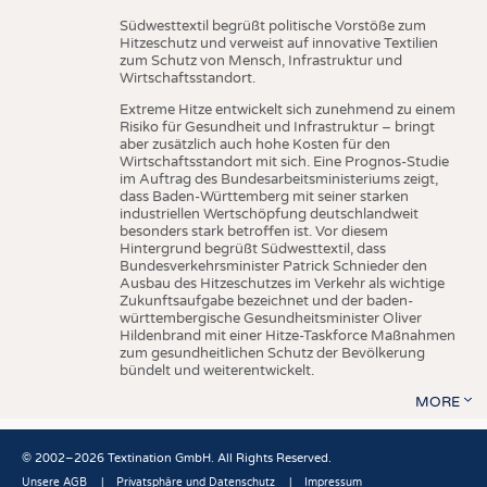
Südwesttextil begrüßt politische Vorstöße zum
Hitzeschutz und verweist auf innovative Textilien
zum Schutz von Mensch, Infrastruktur und
Wirtschaftsstandort.
Extreme Hitze entwickelt sich zunehmend zu einem
Risiko für Gesundheit und Infrastruktur – bringt
aber zusätzlich auch hohe Kosten für den
Wirtschaftsstandort mit sich. Eine Prognos-Studie
im Auftrag des Bundesarbeitsministeriums zeigt,
dass Baden-Württemberg mit seiner starken
industriellen Wertschöpfung deutschlandweit
besonders stark betroffen ist. Vor diesem
Hintergrund begrüßt Südwesttextil, dass
Bundesverkehrsminister Patrick Schnieder den
Ausbau des Hitzeschutzes im Verkehr als wichtige
Zukunftsaufgabe bezeichnet und der baden-
württembergische Gesundheitsminister Oliver
Hildenbrand mit einer Hitze-Taskforce Maßnahmen
zum gesundheitlichen Schutz der Bevölkerung
bündelt und weiterentwickelt.
MORE
© 2002–2026 Textination GmbH. All Rights Reserved.
Unsere AGB
Privatsphäre und Datenschutz
Impressum