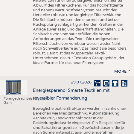
Filterkerzen für einen außergewöhnlich effizienten
Abwurf des Filtrerkuchens. Für das hocheffiziente
und nahezu wartungsfreie System braucht der
Hersteller robuste und langlebige Filterschläuche.
Die Schläuche müssen den enormen und bei der
Rückspülung schlagartig wirkenden Kräften in der
Anlage zuverlässig und dauerhaft standhalten. Die
Schläuche von vombaur erfüllen die hohen
Anforderungen an das Textil: Die rundgewebten
Filterschläuche von vombaur weisen weder Naht-
noch Schweißverläufe auf. Das macht sie besonders
robust. Damit ist das Wuppertaler Textil-
Unternehmen, das zur Textation Group gehört, der
ideale Partner für das neue Filtersystem.
MORE
29.07.2026
Energiesparend: Smarte Textilien mit
reversibler Formänderung
Formgedaechtnispolymere
Garn
Bewegliche textile Strukturen werden in zahlreichen
Bereichen wie Medizintechnik, Automatisierung,
Architektur, Landwirtschaft oder in der
Bekleidungsindustrie eingesetzt. Ein Beispiel hierfür
sind Schattierungsnetze in Gewächshäusern, die je
nach Sonnenintensität aus- und eingefahren