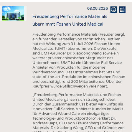
HAUS- UND HEIMTEXTILIEN
03.08.2026
BEKLEIDUNG
Freudenberg Performance Materials
TESTS
übernimmt Foshan United Medical
BUSINESS
FAKTEN
Freudenberg Performance Materials (Freudenberg),
ein führender Hersteller von technischen Textilien,
UNTERNEHMEN
STATISTICS
hat mit Wirkung zum 31. Juli 2026 Foshan United
Medical Ltd. (UMT) übernommen. Die Verkäufer
AUSSCHREIBUNGEN
sind UMT-Gründer Dr. Xiaodong Wang sowie ein
weiterer privater chinesischer Mitgründer des
DTV AUSSCHREIBUNGSDIENST
Unternehmens. UMT ist ein führender Full-Service
Anbieter von Produkten für die moderne
WISSEN
TERMINE
Wundversorgung. Das Unternehmen hat Sitz und
state-of-the-art-Produktion im chinesischen Foshan
DAUNENCHECK
BRANCHENTERMINE
und beschäftigt rund 200 Mitarbeitende. Über den
Kaufpreis wurde Stillschweigen vereinbart.
ADRESSEN & LINKS
„Freudenberg Performance Materials und Foshan
LABELS
United Medical ergänzen sich strategisch ideal.
Durch den Zusammenschluss bieten wir künftig als
PUBLIKATIONEN
innovativer Full-Service-Anbieter Kunden im Markt
für Advanced Wound Care ein einzigartiges
Technologie- und Produktportfolio“, erklärt Dr.
Andreas Raps, CEO von Freudenberg Performance
Materials. Dr. Xiadong Wang, CEO und Gründer von