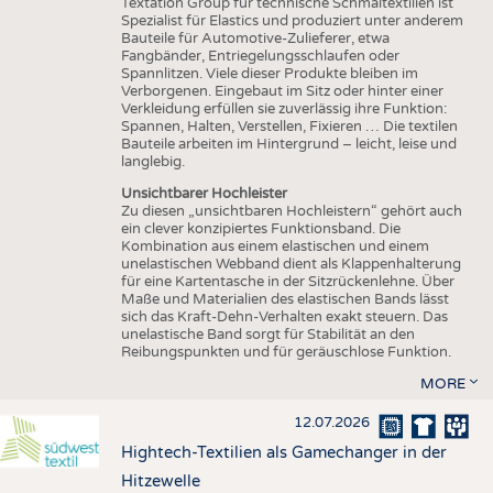
Textation Group für technische Schmaltextilien ist
Spezialist für Elastics und produziert unter anderem
Bauteile für Automotive-Zulieferer, etwa
Fangbänder, Entriegelungsschlaufen oder
Spannlitzen. Viele dieser Produkte bleiben im
Verborgenen. Eingebaut im Sitz oder hinter einer
Verkleidung erfüllen sie zuverlässig ihre Funktion:
Spannen, Halten, Verstellen, Fixieren … Die textilen
Bauteile arbeiten im Hintergrund – leicht, leise und
langlebig.
Unsichtbarer Hochleister
Zu diesen „unsichtbaren Hochleistern“ gehört auch
ein clever konzipiertes Funktionsband. Die
Kombination aus einem elastischen und einem
unelastischen Webband dient als Klappenhalterung
für eine Kartentasche in der Sitzrückenlehne. Über
Maße und Materialien des elastischen Bands lässt
sich das Kraft-Dehn-Verhalten exakt steuern. Das
unelastische Band sorgt für Stabilität an den
Reibungspunkten und für geräuschlose Funktion.
MORE
12.07.2026
Hightech-Textilien als Gamechanger in der
Hitzewelle