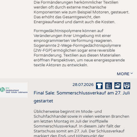
Die Formänderungen herkömmlicher Textilien
werden oft durch externe mechanische
Komponenten wie zum Beispiel Motoren, gesteuert.
Das erhöht das Gesamtgewicht, den
Energieaufwand und damit auch die Kosten.
Formgedächtnispolymere können auf
Veränderungen ihrer Umgebung mit einer
einprogrammierten Verformung reagieren.
Sogenannte 2-Wege-Formgedächtnispolymere
(2W-FGP) ermöglichen sogar eine reversible
Formänderung. Textilien aus diesen Materialien
eröffnen Perspektiven, um neue energiesparende
textile Aktoren zu entwickeln.
MORE
28.07.2026
Final Sale: Sommerschlussverkauf am 27. Juli
gestartet
Üblicherweise beginnt im Mode- und
Schuhfachhandel sowie in vielen weiteren Branchen
am letzten Montag im Juli der inoffizielle
Sommerschlussverkauf. In diesem Jahr fällt der
Startschuss somit am 27. Juli. Der Schlussverkauf
markiert den End- und Höhepunkt der