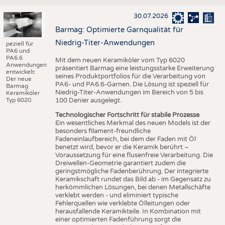
30.07.2026
Barmag: Optimierte Garnqualität für
Niedrig-Titer-Anwendungen
peziell für
PA6 und
PA6.6
Mit dem neuen Keramiköler vom Typ 6020
Anwendungen
präsentiert Barmag eine leistungsstarke Erweiterung
entwickelt:
seines Produktportfolios für die Verarbeitung von
Der neue
PA6- und PA6.6-Garnen. Die Lösung ist speziell für
Barmag
Niedrig-Titer-Anwendungen im Bereich von 5 bis
Keramiköler
Typ 6020.
100 Denier ausgelegt.
Technologischer Fortschritt für stabile Prozesse
Ein wesentliches Merkmal des neuen Models ist der
besonders filament-freundliche
Fadeneinlaufbereich, bei dem der Faden mit Öl
benetzt wird, bevor er die Keramik berührt –
Voraussetzung für eine flusenfreie Verarbeitung. Die
Dreiwellen-Geometrie garantiert zudem die
geringstmögliche Fadenberührung. Der integrierte
Keramikschaft rundet das Bild ab - im Gegensatz zu
herkömmlichen Lösungen, bei denen Metallschäfte
verklebt werden - und eliminiert typische
Fehlerquellen wie verklebte Ölleitungen oder
herausfallende Keramikteile. In Kombination mit
einer optimierten Fadenführung sorgt die