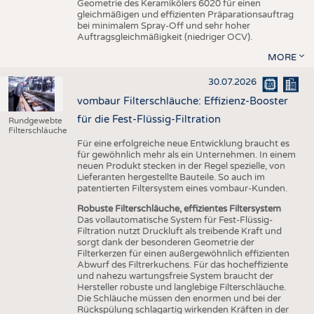
Geometrie des Keramikölers 6020 für einen
gleichmäßigen und effizienten Präparationsauftrag
bei minimalem Spray-Off und sehr hoher
Auftragsgleichmäßigkeit (niedriger OCV).
MORE
30.07.2026
vombaur Filterschläuche: Effizienz-Booster
für die Fest-Flüssig-Filtration
Rundgewebte
Filterschläuche
Für eine erfolgreiche neue Entwicklung braucht es
für gewöhnlich mehr als ein Unternehmen. In einem
neuen Produkt stecken in der Regel spezielle, von
Lieferanten hergestellte Bauteile. So auch im
patentierten Filtersystem eines vombaur-Kunden.
Robuste Filterschläuche, effizientes Filtersystem
Das vollautomatische System für Fest-Flüssig-
Filtration nutzt Druckluft als treibende Kraft und
sorgt dank der besonderen Geometrie der
Filterkerzen für einen außergewöhnlich effizienten
Abwurf des Filtrerkuchens. Für das hocheffiziente
und nahezu wartungsfreie System braucht der
Hersteller robuste und langlebige Filterschläuche.
Die Schläuche müssen den enormen und bei der
Rückspülung schlagartig wirkenden Kräften in der