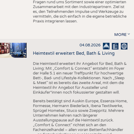
Fragen rund ums Sortiment sowie einer optimierten
Zusammenarbeit mit den Industriepartnern. Ziel ist
es, den Teilnehmenden Impulse und Werkzeuge zu
vermitteln, die sich einfach in die eigene betriebliche
Praxis integrieren lassen.
MORE
04.08.2026
Heimtextil erweitert Bed, Bath & Living
Die Heimtextil erweitert ihr Angebot für Bed, Bath &
Living: Mit „Comfort & Connect" entsteht im Foyer
der Halle 5.1 ein neuer Treffpunkt für hochwertige
Bett-, Bad- und Lifestyle-Kollektionen. Nach „Sleep
& Meet" ist es bereits das zweite Areal, mit dem die
Heimtextil ihr Angebot für Aussteller und
Einkäufer*innen noch fokussierter gestalten will.
Bereits bestätigt sind Auskin Europe, Essenza Home,
Formesse, Hermann Biederlack, Ibena Textilwerke,
Sprügel Hometex, Stuco sowie Zoeppritz. Mehrere
Unternehmen kehren nach längerer
Ausstellungspause auf die Heimtextil zurück.
„Comfort & Connect" richtet sich an den
Facheinzelhandel – allen voran Bettenfachhändler