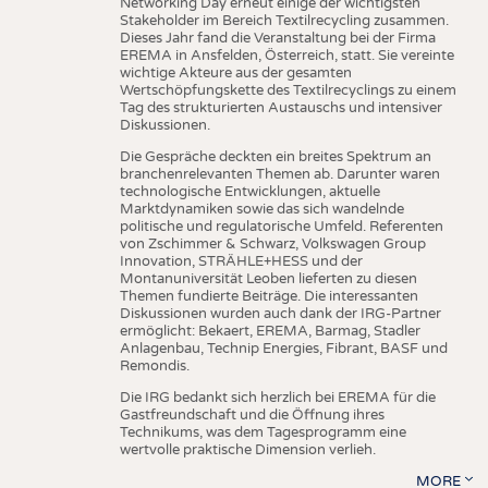
Networking Day erneut einige der wichtigsten
Stakeholder im Bereich Textilrecycling zusammen.
Dieses Jahr fand die Veranstaltung bei der Firma
EREMA in Ansfelden, Österreich, statt. Sie vereinte
wichtige Akteure aus der gesamten
Wertschöpfungskette des Textilrecyclings zu einem
Tag des strukturierten Austauschs und intensiver
Diskussionen.
Die Gespräche deckten ein breites Spektrum an
branchenrelevanten Themen ab. Darunter waren
technologische Entwicklungen, aktuelle
Marktdynamiken sowie das sich wandelnde
politische und regulatorische Umfeld. Referenten
von Zschimmer & Schwarz, Volkswagen Group
Innovation, STRÄHLE+HESS und der
Montanuniversität Leoben lieferten zu diesen
Themen fundierte Beiträge. Die interessanten
Diskussionen wurden auch dank der IRG-Partner
ermöglicht: Bekaert, EREMA, Barmag, Stadler
Anlagenbau, Technip Energies, Fibrant, BASF und
Remondis.
Die IRG bedankt sich herzlich bei EREMA für die
Gastfreundschaft und die Öffnung ihres
Technikums, was dem Tagesprogramm eine
wertvolle praktische Dimension verlieh.
MORE