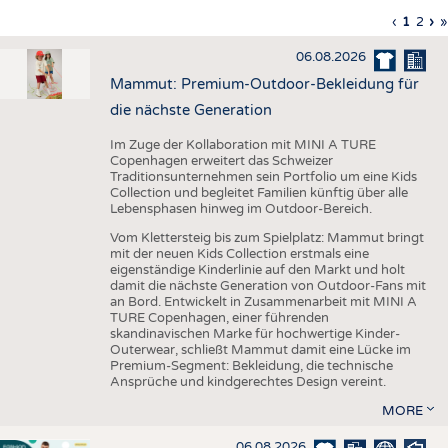
HAUS- UND HEIMTEXTILIEN
Vorherig
‹
Aktuell
1
Seite
2
Nä
›
L
»
Seitennummerierung
Seite
Seite
Sei
S
BEKLEIDUNG
06.08.2026
TESTS
Mammut: Premium-Outdoor-Bekleidung für
BUSINESS
FAKTEN
die nächste Generation
UNTERNEHMEN
STATISTICS
Im Zuge der Kollaboration mit MINI A TURE
Copenhagen erweitert das Schweizer
AUSSCHREIBUNGEN
Traditionsunternehmen sein Portfolio um eine Kids
Collection und begleitet Familien künftig über alle
DTV AUSSCHREIBUNGSDIENST
Lebensphasen hinweg im Outdoor-Bereich.
WISSEN
TERMINE
Vom Klettersteig bis zum Spielplatz: Mammut bringt
mit der neuen Kids Collection erstmals eine
DAUNENCHECK
BRANCHENTERMINE
eigenständige Kinderlinie auf den Markt und holt
damit die nächste Generation von Outdoor-Fans mit
ADRESSEN & LINKS
an Bord. Entwickelt in Zusammenarbeit mit MINI A
TURE Copenhagen, einer führenden
LABELS
skandinavischen Marke für hochwertige Kinder-
Outerwear, schließt Mammut damit eine Lücke im
PUBLIKATIONEN
Premium-Segment: Bekleidung, die technische
Ansprüche und kindgerechtes Design vereint.
MORE
06.08.2026