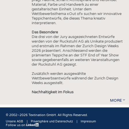
Material, Farbe und Handwerk zu einer
gestalterischen Einheit. Unter dem
Wettbewerbsthema «Out of» suchen wir innovative
Teppichentwürfe, die dieses Thema kreativ
interpretieren.
Das Besondere
Die drei von der Jury ausgezeichneten Entwürfe
werden von der Ruckstuhl AG als Unikate produziert
und erstmals im Rahmen der Zurich Design Weeks
2026 präsentiert. Anschliessend werden die
prämierten Teppiche an der STF End of Year Show
sowie gegebenenfalls an weiteren Veranstaltungen
der Ruckstuhl AG gezeigt.
Zusätzlich werden ausgewählte
Wettbewerbsentwürfe während der Zurich Design
Weeks ausgestellt.
Nachhaltigkeit im Fokus
MORE
© 2002–2026 Textination GmbH. All Rights Reserved.
Unsere AGB
Privatsphäre und Datenschutz
Impressum
Follow us on
Fußbereich