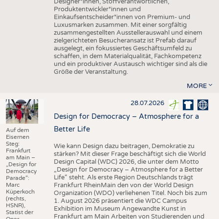
Designer*innen, Stoffverantwortlichen,
Produktentwickler*innen und
Einkaufsentscheider*innen von Premium- und
Luxusmarken zusammen. Mit einer sorgfältig
zusammengestellten Ausstellerauswahl und einem
zielgerichteten Besucheransatz ist Prefab darauf
ausgelegt, ein fokussiertes Geschäftsumfeld zu
schaffen, in dem Materialqualität, Fachkompetenz
und ein produktiver Austausch wichtiger sind als die
Größe der Veranstaltung.
MORE
28.07.2026
Design for Democracy – Atmosphere for a
Better Life
Auf dem
Eisernen
Steg:
Wie kann Design dazu beitragen, Demokratie zu
Frankfurt
stärken? Mit dieser Frage beschäftigt sich die World
am Main –
Design Capital (WDC) 2026, die unter dem Motto
„Design for
„Design for Democracy – Atmosphere for a Better
Democracy
Life“ steht. Als erste Region Deutschlands trägt
Parade“:
Marc
Frankfurt RheinMain den von der World Design
Küperkoch
Organization (WDO) verliehenen Titel. Noch bis zum
(rechts,
1. August 2026 präsentiert die WDC Campus
HSNR),
Exhibition im Museum Angewandte Kunst in
Statist der
Frankfurt am Main Arbeiten von Studierenden und
Oper