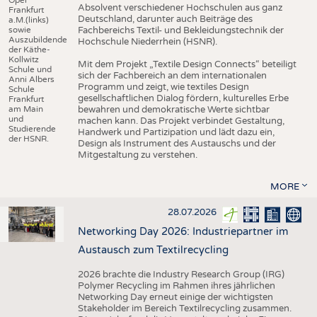
Absolvent verschiedener Hochschulen aus ganz
Frankfurt
Deutschland, darunter auch Beiträge des
a.M.(links)
sowie
Fachbereichs Textil- und Bekleidungstechnik der
Auszubildende
Hochschule Niederrhein (HSNR).
der Käthe-
Kollwitz
Mit dem Projekt „Textile Design Connects“ beteiligt
Schule und
sich der Fachbereich an dem internationalen
Anni Albers
Programm und zeigt, wie textiles Design
Schule
gesellschaftlichen Dialog fördern, kulturelles Erbe
Frankfurt
am Main
bewahren und demokratische Werte sichtbar
und
machen kann. Das Projekt verbindet Gestaltung,
Studierende
Handwerk und Partizipation und lädt dazu ein,
der HSNR.
Design als Instrument des Austauschs und der
Mitgestaltung zu verstehen.
MORE
28.07.2026
Networking Day 2026: Industriepartner im
Austausch zum Textilrecycling
2026 brachte die Industry Research Group (IRG)
Polymer Recycling im Rahmen ihres jährlichen
Networking Day erneut einige der wichtigsten
Stakeholder im Bereich Textilrecycling zusammen.