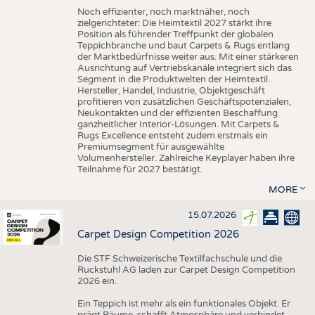
Noch effizienter, noch marktnäher, noch
zielgerichteter: Die Heimtextil 2027 stärkt ihre
Position als führender Treffpunkt der globalen
Teppichbranche und baut Carpets & Rugs entlang
der Marktbedürfnisse weiter aus. Mit einer stärkeren
Ausrichtung auf Vertriebskanäle integriert sich das
Segment in die Produktwelten der Heimtextil.
Hersteller, Handel, Industrie, Objektgeschäft
profitieren von zusätzlichen Geschäftspotenzialen,
Neukontakten und der effizienten Beschaffung
ganzheitlicher Interior-Lösungen. Mit Carpets &
Rugs Excellence entsteht zudem erstmals ein
Premiumsegment für ausgewählte
Volumenhersteller. Zahlreiche Keyplayer haben ihre
Teilnahme für 2027 bestätigt.
MORE
15.07.2026
Carpet Design Competition 2026
Die STF Schweizerische Textilfachschule und die
Ruckstuhl AG laden zur Carpet Design Competition
2026 ein.
Ein Teppich ist mehr als ein funktionales Objekt. Er
prägt Räume, schafft Atmosphäre und verbindet