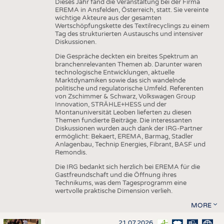
Dieses Jahr fand die Veranstaltung bei der Firma
EREMA in Ansfelden, Österreich, statt. Sie vereinte
wichtige Akteure aus der gesamten
Wertschöpfungskette des Textilrecyclings zu einem
Tag des strukturierten Austauschs und intensiver
Diskussionen.
Die Gespräche deckten ein breites Spektrum an
branchenrelevanten Themen ab. Darunter waren
technologische Entwicklungen, aktuelle
Marktdynamiken sowie das sich wandelnde
politische und regulatorische Umfeld. Referenten
von Zschimmer & Schwarz, Volkswagen Group
Innovation, STRÄHLE+HESS und der
Montanuniversität Leoben lieferten zu diesen
Themen fundierte Beiträge. Die interessanten
Diskussionen wurden auch dank der IRG-Partner
ermöglicht: Bekaert, EREMA, Barmag, Stadler
Anlagenbau, Technip Energies, Fibrant, BASF und
Remondis.
Die IRG bedankt sich herzlich bei EREMA für die
Gastfreundschaft und die Öffnung ihres
Technikums, was dem Tagesprogramm eine
wertvolle praktische Dimension verlieh.
MORE
21.07.2026