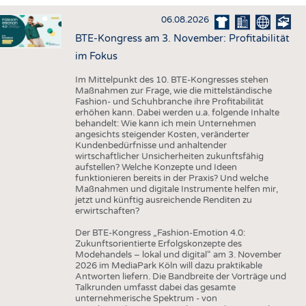
HAUS- UND HEIMTEXTILIEN
06.08.2026
BEKLEIDUNG
BTE-Kongress am 3. November: Profitabilität
TESTS
im Fokus
BUSINESS
FAKTEN
Im Mittelpunkt des 10. BTE-Kongresses stehen
Maßnahmen zur Frage, wie die mittelständische
UNTERNEHMEN
STATISTICS
Fashion- und Schuhbranche ihre Profitabilität
erhöhen kann. Dabei werden u.a. folgende Inhalte
AUSSCHREIBUNGEN
behandelt: Wie kann ich mein Unternehmen
angesichts steigender Kosten, veränderter
DTV AUSSCHREIBUNGSDIENST
Kundenbedürfnisse und anhaltender
wirtschaftlicher Unsicherheiten zukunftsfähig
WISSEN
TERMINE
aufstellen? Welche Konzepte und Ideen
funktionieren bereits in der Praxis? Und welche
DAUNENCHECK
BRANCHENTERMINE
Maßnahmen und digitale Instrumente helfen mir,
jetzt und künftig ausreichende Renditen zu
ADRESSEN & LINKS
erwirtschaften?
LABELS
Der BTE-Kongress „Fashion-Emotion 4.0:
Zukunftsorientierte Erfolgskonzepte des
PUBLIKATIONEN
Modehandels – lokal und digital“ am 3. November
2026 im MediaPark Köln will dazu praktikable
Antworten liefern. Die Bandbreite der Vorträge und
Talkrunden umfasst dabei das gesamte
unternehmerische Spektrum - von