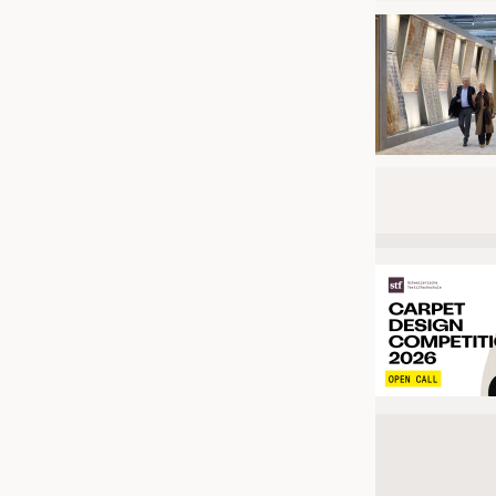
JOBS
STELLENMARKT
KRÜGER PERSONAL HEADHUN
PRAKTIKA & AUSBILDUNGEN
WISSEN
DAUNENCHECK
ADRESSEN & LINKS
LABELS
PUBLIKATIONEN