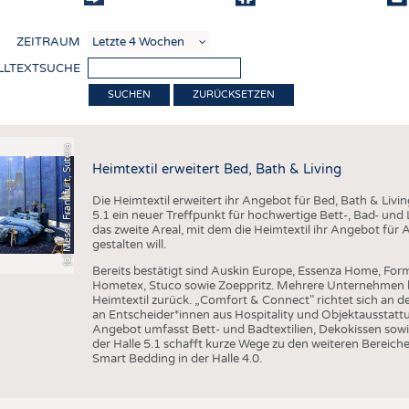
COMP
ZEITRAUM
VERE
LLTEXTSUCHE
TEXT
ZURÜCKSETZEN
SENS
RECY
(c) Messe Frankfurt, Sutera
Heimtextil erweitert Bed, Bath & Living
NACH
Die Heimtextil erweitert ihr Angebot für Bed, Bath & Livi
KREI
5.1 ein neuer Treffpunkt für hochwertige Bett-, Bad- und L
das zweite Areal, mit dem die Heimtextil ihr Angebot für 
TECHN
gestalten will.
SMART
Bereits bestätigt sind Auskin Europe, Essenza Home, Form
Hometex, Stuco sowie Zoeppritz. Mehrere Unternehmen k
MEDI
Heimtextil zurück. „Comfort & Connect" richtet sich an d
an Entscheider*innen aus Hospitality und Objektausstattu
HAUS-
Angebot umfasst Bett- und Badtextilien, Dekokissen sowi
der Halle 5.1 schafft kurze Wege zu den weiteren Bereiche
BEKL
Smart Bedding in der Halle 4.0.
TESTS