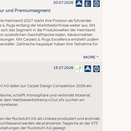
EN
20.07.2026
STICS
ktur und Premiumsegment
ie Heimtextil 2027 stärkt ihre Position als führender
 & Rugs entlang der Marktbedürfnisse weiter aus. Mit
t sich das Segment in die Produktwelten der Heimtextil.
 von zusätzlichen Geschäftspotenzialen, Neukontakten
-Lösungen. Mit Carpets & Rugs Excellence entsteht zudem
teller. Zahlreiche Keyplayer haben ihre Teilnahme für
MORE
15.07.2026
hl AG laden zur Carpet Design Competition 2026 ein.
t Räume, schafft Atmosphäre und verbindet Material,
nter dem Wettbewerbsthema «Out of» suchen wir
rpretieren.
on der Ruckstuhl AG als Unikate produziert und erstmals
schliessend werden die prämierten Teppiche an der STF
nstaltungen der Ruckstuhl AG gezeigt.