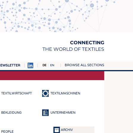
CONNECTING
THE WORLD OF TEXTILES
BROWSE ALL SECTIONS
EWSLETTER
DE
EN
AMPUS
TOFFE
TEXTILWIRTSCHAFT
TEXTILMASCHINEN
RN
E
BEKLEIDUNG
UNTERNEHMEN
BE
ICKE & GEWIRKE
ARCHIV
PEOPLE
STOFFE