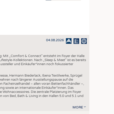
OSITES
DLUNG
ILMASCHINENBAU
ORIK
04.08.2026
CLING
HALTIGKEIT
ng: Mit „Comfort & Connect" entsteht im Foyer der Halle
SLAUFWIRTSCHAFT
ifestyle-Kollektionen. Nach „Sleep & Meet" ist es bereits
Aussteller und Einkäufer*innen noch fokussierter
ISCHE TEXTILIEN
 TEXTILES
esse, Hermann Biederlack, Ibena Textilwerke, Sprügel
ehren nach längerer Ausstellungspause auf die
ZIN
en Facheinzelhandel – allen voran Bettenfachhändler –,
ng sowie an internationale Einkäufer*innen. Das
 UND HEIMTEXTILIEN
e Wohnaccessoires. Die zentrale Platzierung im Foyer
n von Bed, Bath & Living in den Hallen 5.0 und 5.1 und
EIDUNG
MORE