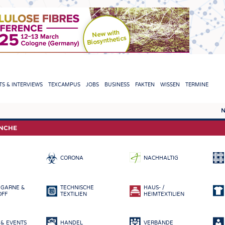
TION
S & INTERVIEWS
TEXCAMPUS
JOBS
BUSINESS
FAKTEN
WISSEN
TERMINE
N
REPORTS & INTERVIEWS
TEXC
ANCHE
TEXTINATION NEWSLINE
ROHS
CORONA
NACHHALTIG
TEXTILE LEADERSHIP
FASE
GARN
 GARNE &
TECHNISCHE
HAUS- /
GEWE
OFF
TEXTILIEN
HEIMTEXTILIEN
GESTR
& EVENTS
HANDEL
VERBÄNDE
VLIES