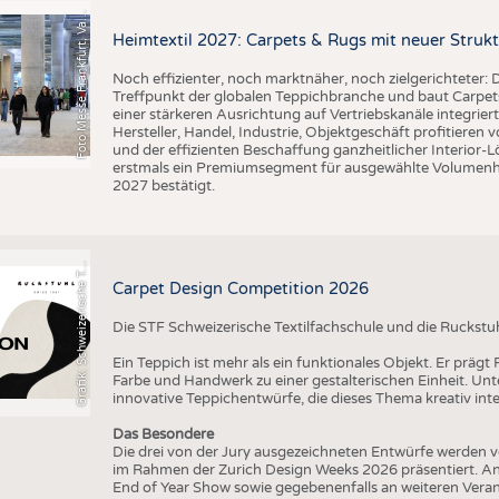
o
t
o
M
e
s
s
e
F
r
a
n
k
f
u
r
t
,
V
l
n
t
i
BUSINESS
FAKT
F
e
n
a
UNTERNEHMEN
STATI
Heimtextil 2027: Carpets & Rugs mit neuer Stru
TING
AUSSCHREIBUNGEN
Noch effizienter, noch marktnäher, noch zielgerichteter: D
Treffpunkt der globalen Teppichbranche und baut Carpets
DTV AUSSCHREIBUNGSDIENST
einer stärkeren Ausrichtung auf Vertriebskanäle integrier
Hersteller, Handel, Industrie, Objektgeschäft profitieren
TERMINE
und der effizienten Beschaffung ganzheitlicher Interior
erstmals ein Premiumsegment für ausgewählte Volumenhers
r
a
f
i
k
:
S
c
h
w
e
i
z
e
r
i
s
c
h
e
e
t
i
l
f
a
c
h
s
c
h
u
l
e
S
T
BRANCHENTERMINE
2027 bestätigt.
G
x
F
T
Carpet Design Competition 2026
Die STF Schweizerische Textilfachschule und die Ruckstu
Ein Teppich ist mehr als ein funktionales Objekt. Er präg
Farbe und Handwerk zu einer gestalterischen Einheit. U
innovative Teppichentwürfe, die dieses Thema kreativ inte
Das Besondere
Die drei von der Jury ausgezeichneten Entwürfe werden v
im Rahmen der Zurich Design Weeks 2026 präsentiert. An
End of Year Show sowie gegebenenfalls an weiteren Vera