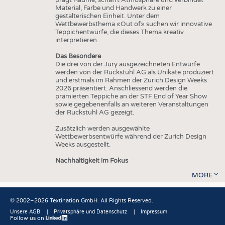
Material, Farbe und Handwerk zu einer
gestalterischen Einheit. Unter dem
Wettbewerbsthema «Out of» suchen wir innovative
Teppichentwürfe, die dieses Thema kreativ
interpretieren.
Das Besondere
Die drei von der Jury ausgezeichneten Entwürfe
werden von der Ruckstuhl AG als Unikate produziert
und erstmals im Rahmen der Zurich Design Weeks
2026 präsentiert. Anschliessend werden die
prämierten Teppiche an der STF End of Year Show
sowie gegebenenfalls an weiteren Veranstaltungen
der Ruckstuhl AG gezeigt.
Zusätzlich werden ausgewählte
Wettbewerbsentwürfe während der Zurich Design
Weeks ausgestellt.
Nachhaltigkeit im Fokus
MORE
© 2002–2026 Textination GmbH. All Rights Reserved.
Unsere AGB
Privatsphäre und Datenschutz
Impressum
Follow us on
Fußbereich