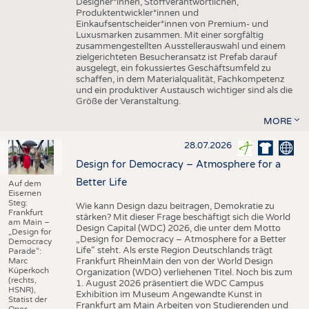
Designer*innen, Stoffverantwortlichen,
Produktentwickler*innen und
Einkaufsentscheider*innen von Premium- und
Luxusmarken zusammen. Mit einer sorgfältig
zusammengestellten Ausstellerauswahl und einem
zielgerichteten Besucheransatz ist Prefab darauf
ausgelegt, ein fokussiertes Geschäftsumfeld zu
schaffen, in dem Materialqualität, Fachkompetenz
und ein produktiver Austausch wichtiger sind als die
Größe der Veranstaltung.
MORE
28.07.2026
Design for Democracy – Atmosphere for a
Better Life
Auf dem
Eisernen
Steg:
Wie kann Design dazu beitragen, Demokratie zu
Frankfurt
stärken? Mit dieser Frage beschäftigt sich die World
am Main –
Design Capital (WDC) 2026, die unter dem Motto
„Design for
„Design for Democracy – Atmosphere for a Better
Democracy
Life“ steht. Als erste Region Deutschlands trägt
Parade“:
Marc
Frankfurt RheinMain den von der World Design
Küperkoch
Organization (WDO) verliehenen Titel. Noch bis zum
(rechts,
1. August 2026 präsentiert die WDC Campus
HSNR),
Exhibition im Museum Angewandte Kunst in
Statist der
Frankfurt am Main Arbeiten von Studierenden und
Oper