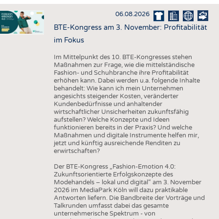
HAUS- UND HEIMTEXTILIEN
06.08.2026
BEKLEIDUNG
BTE-Kongress am 3. November: Profitabilität
TESTS
im Fokus
BUSINESS
FAKTEN
Im Mittelpunkt des 10. BTE-Kongresses stehen
Maßnahmen zur Frage, wie die mittelständische
UNTERNEHMEN
STATISTICS
Fashion- und Schuhbranche ihre Profitabilität
erhöhen kann. Dabei werden u.a. folgende Inhalte
AUSSCHREIBUNGEN
behandelt: Wie kann ich mein Unternehmen
angesichts steigender Kosten, veränderter
DTV AUSSCHREIBUNGSDIENST
Kundenbedürfnisse und anhaltender
wirtschaftlicher Unsicherheiten zukunftsfähig
WISSEN
TERMINE
aufstellen? Welche Konzepte und Ideen
funktionieren bereits in der Praxis? Und welche
DAUNENCHECK
BRANCHENTERMINE
Maßnahmen und digitale Instrumente helfen mir,
jetzt und künftig ausreichende Renditen zu
ADRESSEN & LINKS
erwirtschaften?
LABELS
Der BTE-Kongress „Fashion-Emotion 4.0:
Zukunftsorientierte Erfolgskonzepte des
PUBLIKATIONEN
Modehandels – lokal und digital“ am 3. November
2026 im MediaPark Köln will dazu praktikable
Antworten liefern. Die Bandbreite der Vorträge und
Talkrunden umfasst dabei das gesamte
unternehmerische Spektrum - von