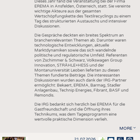
Dieses Jahr fand die Veranstaltung bei der Firma
EREMA in Ansfelden, Österreich, statt. Sie vereinte
wichtige Akteure aus der gesamten
Wertschöpfungskette des Textilrecyclings zu einem
Tag des strukturierten Austauschs und intensiver
Diskussionen.
Die Gespräche deckten ein breites Spektrum an
branchenrelevanten Themen ab. Darunter waren
technologische Entwicklungen, aktuelle
Marktdynamiken sowie das sich wandelnde
politische und regulatorische Umfeld. Referenten
von Zschimmer & Schwarz, Volkswagen Group
Innovation, STRÄHLE+HESS und der
Montanuniversität Leoben lieferten zu diesen
Themen fundierte Beiträge. Die interessanten
Diskussionen wurden auch dank der IRG-Partner
ermöglicht: Bekaert, EREMA, Barmag, Stadler
Anlagenbau, Technip Energies, Fibrant, BASF und
Remondis.
Die IRG bedankt sich herzlich bei EREMA für die
Gastfreundschaft und die Öffnung ihres
Technikums, was dem Tagesprogramm eine
wertvolle praktische Dimension verlieh.
MORE
21.07.2026