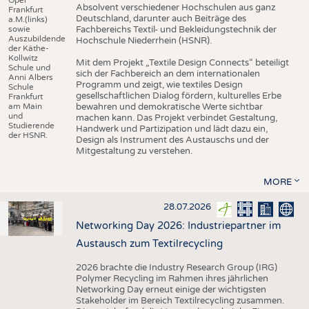
Absolvent verschiedener Hochschulen aus ganz
Frankfurt
Deutschland, darunter auch Beiträge des
a.M.(links)
sowie
Fachbereichs Textil- und Bekleidungstechnik der
Auszubildende
Hochschule Niederrhein (HSNR).
der Käthe-
Kollwitz
Mit dem Projekt „Textile Design Connects“ beteiligt
Schule und
sich der Fachbereich an dem internationalen
Anni Albers
Programm und zeigt, wie textiles Design
Schule
gesellschaftlichen Dialog fördern, kulturelles Erbe
Frankfurt
am Main
bewahren und demokratische Werte sichtbar
und
machen kann. Das Projekt verbindet Gestaltung,
Studierende
Handwerk und Partizipation und lädt dazu ein,
der HSNR.
Design als Instrument des Austauschs und der
Mitgestaltung zu verstehen.
MORE
28.07.2026
Networking Day 2026: Industriepartner im
Austausch zum Textilrecycling
2026 brachte die Industry Research Group (IRG)
Polymer Recycling im Rahmen ihres jährlichen
Networking Day erneut einige der wichtigsten
Stakeholder im Bereich Textilrecycling zusammen.