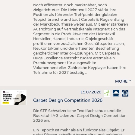
Noch effizienter, noch marktnäher, noch
zielgerichteter: Die Heimtextil 2027 stärkt ihre
Position als führender Treffpunkt der globalen
Teppichbranche und baut Carpets & Rugs entlang
der Marktbedürfnisse weiter aus. Mit einer stärkeren
Ausrichtung auf Vertriebskanäle integriert sich das
Segment in die Produktwelten der Heimtextil.
Hersteller, Handel, Industrie, Objektgeschäft
profitieren von zusätzlichen Geschäftspotenzialen,
Neukontakten und der effizienten Beschaffung
ganzheitlicher Interior-Lösungen. Mit Carpets &
Rugs Excellence entsteht zudem erstmals ein
Premiumsegment für ausgewählte
Volumenhersteller. Zahlreiche Keyplayer haben ihre
Teilnahme für 2027 bestätigt.
MORE
15.07.2026
Carpet Design Competition 2026
Die STF Schweizerische Textilfachschule und die
Ruckstuhl AG laden zur Carpet Design Competition
2026 ein.
Ein Teppich ist mehr als ein funktionales Objekt. Er
prägt Räume, schafft Atmosphäre und verbindet