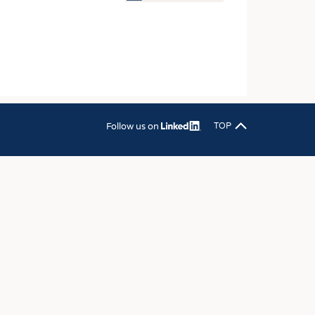
OSITES
DLUNG
ILMASCHINENBAU
ORIK
CLING
Follow us on
TOP
HALTIGKEIT
SLAUFWIRTSCHAFT
ISCHE TEXTILIEN
 TEXTILES
ZIN
 UND HEIMTEXTILIEN
EIDUNG