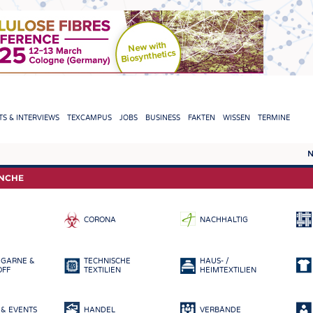
TION
S & INTERVIEWS
TEXCAMPUS
JOBS
BUSINESS
FAKTEN
WISSEN
TERMINE
N
REPORTS & INTERVIEWS
TEXC
ANCHE
TEXTINATION NEWSLINE
ROHS
CORONA
NACHHALTIG
TEXTILE LEADERSHIP
FASE
GARN
 GARNE &
TECHNISCHE
HAUS- /
GEWE
OFF
TEXTILIEN
HEIMTEXTILIEN
GESTR
& EVENTS
HANDEL
VERBÄNDE
VLIES