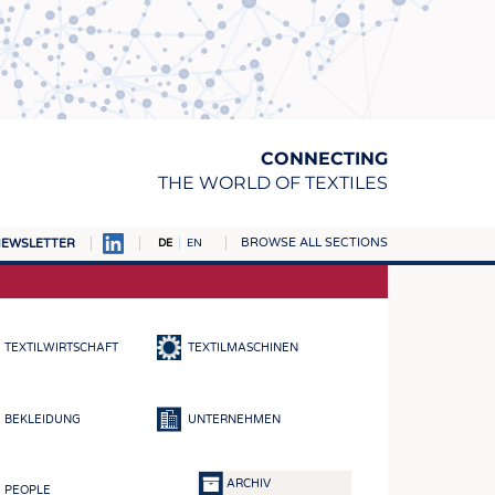
CONNECTING
THE WORLD OF TEXTILES
BROWSE ALL SECTIONS
EWSLETTER
DE
EN
AMPUS
TOFFE
TEXTILWIRTSCHAFT
TEXTILMASCHINEN
RN
E
BEKLEIDUNG
UNTERNEHMEN
BE
ICKE & GEWIRKE
ARCHIV
PEOPLE
STOFFE