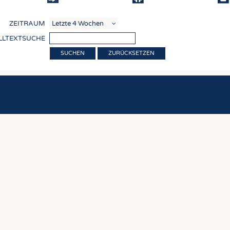
COMP
ZEITRAUM
VERE
LLTEXTSUCHE
TEXT
ZURÜCKSETZEN
SENS
RECY
NACH
KREI
TECHN
SMART
MEDI
HAUS-
BEKL
TESTS