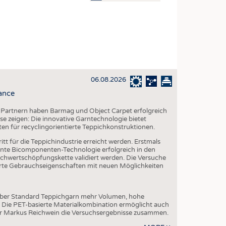
OSITES
DLUNG
ILMASCHINENBAU
ORIK
06.08.2026
CLING
ance
HALTIGKEIT
 Partnern haben Barmag und Object Carpet erfolgreich
SLAUFWIRTSCHAFT
e zeigen: Die innovative Garntechnologie bietet
ten für recyclingorientierte Teppichkonstruktionen.
ISCHE TEXTILIEN
tt für die Teppichindustrie erreicht werden. Erstmals
 TEXTILES
te Bicomponenten-Technologie erfolgreich in den
chwertschöpfungskette validiert werden. Die Versuche
ZIN
serte Gebrauchseigenschaften mit neuen Möglichkeiten
 UND HEIMTEXTILIEN
EIDUNG
über Standard Teppichgarn mehr Volumen, hohe
. Die PET-basierte Materialkombination ermöglicht auch
er Markus Reichwein die Versuchsergebnisse zusammen.