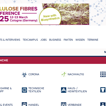
TION
S & INTERVIEWS
TEXCAMPUS
JOBS
BUSINESS
FAKTEN
WISSEN
TERMINE
N
REPORTS & INTERVIEWS
TEXC
ANCHE
TEXTINATION NEWSLINE
ROHS
CORONA
NACHHALTIG
TEXTILE LEADERSHIP
FASE
GARN
 GARNE &
TECHNISCHE
HAUS- /
GEWE
OFF
TEXTILIEN
HEIMTEXTILIEN
GESTR
& EVENTS
HANDEL
VERBÄNDE
VLIES