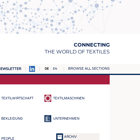
CONNECTING
THE WORLD OF TEXTILES
BROWSE ALL SECTIONS
EWSLETTER
DE
EN
AMPUS
TOFFE
TEXTILWIRTSCHAFT
TEXTILMASCHINEN
RN
E
BEKLEIDUNG
UNTERNEHMEN
BE
ICKE & GEWIRKE
ARCHIV
PEOPLE
STOFFE