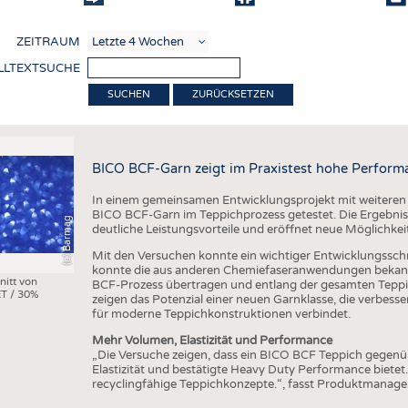
COMP
ZEITRAUM
VERE
LLTEXTSUCHE
TEXT
ZURÜCKSETZEN
SENS
RECY
BICO BCF-Garn zeigt im Praxistest hohe Perform
NACH
In einem gemeinsamen Entwicklungsprojekt mit weiteren
KREI
BICO BCF-Garn im Teppichprozess getestet. Die Ergebniss
(c) Barmag
deutliche Leistungsvorteile und eröffnet neue Möglichkei
TECHN
Mit den Versuchen konnte ein wichtiger Entwicklungsschri
SMART
konnte die aus anderen Chemiefaseranwendungen bekann
nitt von
BCF-Prozess übertragen und entlang der gesamten Teppi
T / 30%
MEDI
zeigen das Potenzial einer neuen Garnklasse, die verbes
für moderne Teppichkonstruktionen verbindet.
HAUS-
Mehr Volumen, Elastizität und Performance
BEKL
„Die Versuche zeigen, dass ein BICO BCF Teppich gegen
Elastizität und bestätigte Heavy Duty Performance bietet
TESTS
recyclingfähige Teppichkonzepte.“, fasst Produktmanag