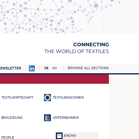
CONNECTING
THE WORLD OF TEXTILES
BROWSE ALL SECTIONS
EWSLETTER
DE
EN
AMPUS
TOFFE
TEXTILWIRTSCHAFT
TEXTILMASCHINEN
RN
E
BEKLEIDUNG
UNTERNEHMEN
BE
ICKE & GEWIRKE
ARCHIV
PEOPLE
STOFFE