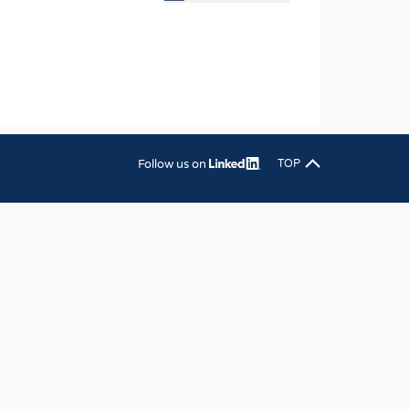
OSITES
DLUNG
ILMASCHINENBAU
ORIK
CLING
Follow us on
TOP
HALTIGKEIT
SLAUFWIRTSCHAFT
ISCHE TEXTILIEN
 TEXTILES
ZIN
 UND HEIMTEXTILIEN
EIDUNG