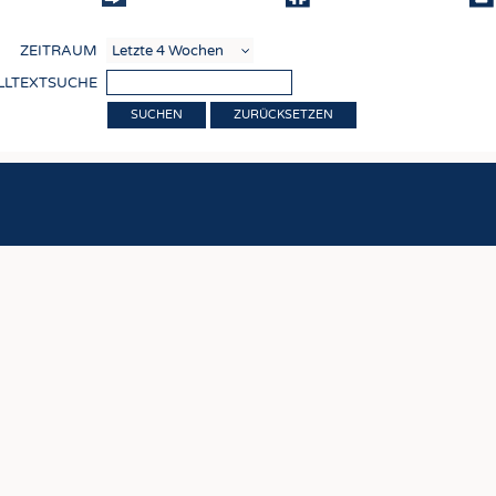
COMP
ZEITRAUM
VERE
LLTEXTSUCHE
TEXT
ZURÜCKSETZEN
SENS
RECY
NACH
KREI
TECHN
SMART
MEDI
HAUS-
BEKL
TESTS