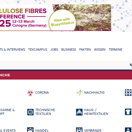
TION
S & INTERVIEWS
TEXCAMPUS
JOBS
BUSINESS
FAKTEN
WISSEN
TERMINE
N
REPORTS & INTERVIEWS
TEXC
ANCHE
TEXTINATION NEWSLINE
ROHS
CORONA
NACHHALTIG
TEXTILE LEADERSHIP
FASE
GARN
 GARNE &
TECHNISCHE
HAUS- /
GEWE
OFF
TEXTILIEN
HEIMTEXTILIEN
GESTR
& EVENTS
HANDEL
VERBÄNDE
VLIES