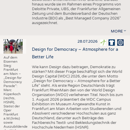
hinaus wurde sie im Rahmen eines Programms von
Deloitte Private, UBS, der Frankfurter Allgemeinen
Zeitung und dem Bundesverband der Deutschen
Industrie (BDI) als „Best Managed Company 2026“
ausgezeichnet.
MORE
28.07.2026
Design for Democracy – Atmosphere for a
Better Life
Auf dem
Eisernen
Steg:
Wie kann Design dazu beitragen, Demokratie zu
Frankfurt
stärken? Mit dieser Frage beschäftigt sich die World
am Main –
Design Capital (WDC) 2026, die unter dem Motto
„Design for
„Design for Democracy – Atmosphere for a Better
Democracy
Life“ steht. Als erste Region Deutschlands trägt
Parade“:
Marc
Frankfurt RheinMain den von der World Design
Küperkoch
Organization (WDO) verliehenen Titel. Noch bis zum
(rechts,
1. August 2026 präsentiert die WDC Campus
HSNR),
Exhibition im Museum Angewandte Kunst in
Statist der
Frankfurt am Main Arbeiten von Studierenden und
Oper
Absolvent verschiedener Hochschulen aus ganz
Frankfurt
Deutschland, darunter auch Beiträge des
a.M.(links)
sowie
Fachbereichs Textil- und Bekleidungstechnik der
Auszubildende
Hochschule Niederrhein (HSNR).