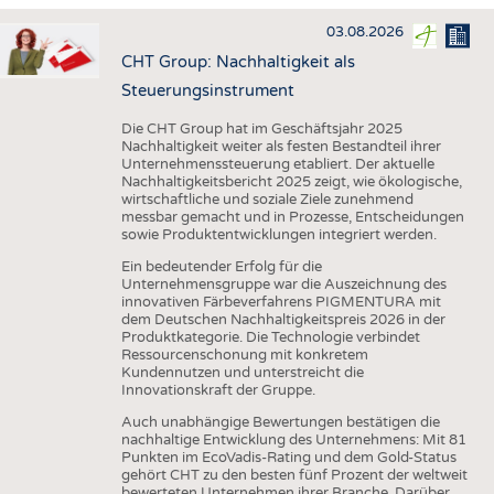
HAUS- UND HEIMTEXTILIEN
03.08.2026
BEKLEIDUNG
CHT Group: Nachhaltigkeit als
TESTS
Steuerungsinstrument
BUSINESS
FAKTEN
Die CHT Group hat im Geschäftsjahr 2025
Nachhaltigkeit weiter als festen Bestandteil ihrer
UNTERNEHMEN
STATISTICS
Unternehmenssteuerung etabliert. Der aktuelle
Nachhaltigkeitsbericht 2025 zeigt, wie ökologische,
AUSSCHREIBUNGEN
wirtschaftliche und soziale Ziele zunehmend
messbar gemacht und in Prozesse, Entscheidungen
DTV AUSSCHREIBUNGSDIENST
sowie Produktentwicklungen integriert werden.
WISSEN
TERMINE
Ein bedeutender Erfolg für die
Unternehmensgruppe war die Auszeichnung des
DAUNENCHECK
BRANCHENTERMINE
innovativen Färbeverfahrens PIGMENTURA mit
dem Deutschen Nachhaltigkeitspreis 2026 in der
ADRESSEN & LINKS
Produktkategorie. Die Technologie verbindet
Ressourcenschonung mit konkretem
LABELS
Kundennutzen und unterstreicht die
Innovationskraft der Gruppe.
PUBLIKATIONEN
Auch unabhängige Bewertungen bestätigen die
nachhaltige Entwicklung des Unternehmens: Mit 81
Punkten im EcoVadis-Rating und dem Gold-Status
gehört CHT zu den besten fünf Prozent der weltweit
bewerteten Unternehmen ihrer Branche. Darüber