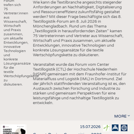
Forum
Wie kann die Textilbranche angesichts steigender
trafen sich
Anforderungen an Nachhaltigkeit, Digitalisierung
75
und Ressourceneffizienz zukunftsfähig gestaltet
Vertreter:innen
werden? Mit dieser Frage beschäftigte sich das 8.
aus
Textillogistik-Forum am 8. Juli 2026 in
Wissenschaft,
Wirtschaft
Mönchengladbach. Rund um das Thema
und Praxis
„Textillogistik in herausfordernden Zeiten“ kamen
zusammen,
75 Vertreterinnen und Vertreter aus Wissenschaft,
um aktuelle
Wirtschaft und Praxis zusammen, um aktuelle
Entwicklungen,
Entwicklungen, innovative Technologien und
innovative
konkrete Lösungsansätze für die textile
Technologien
Wertschöpfungskette zu diskutieren.
und
konkrete
Lösungsansätze
Veranstaltet wurde das Forum vom Center
für die
Textillogistik (CTL) der Hochschule Niederrhein
textile
(HSNR) gemeinsam mit dem Fraunhofer-Institut für
Wertschöpfungskette
Materialfluss und Logistik (IML) in Dortmund. Ziel
zu
der jährlich stattfindenden Veranstaltung ist es, den
diskutieren.
Austausch zwischen Forschung und Industrie zu
stärken und gemeinsam Perspektiven für eine
leistungsfähige und nachhaltige Textillogistik zu
entwickeln.
MORE
15.07.2026