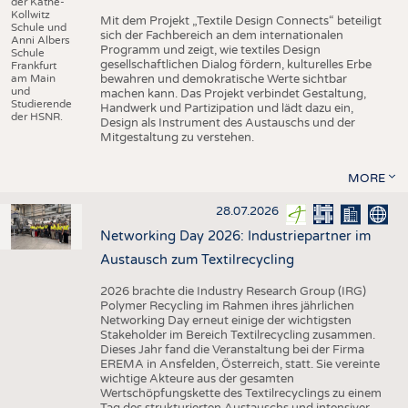
der Käthe-
Kollwitz
Mit dem Projekt „Textile Design Connects“ beteiligt
Schule und
sich der Fachbereich an dem internationalen
Anni Albers
Programm und zeigt, wie textiles Design
Schule
gesellschaftlichen Dialog fördern, kulturelles Erbe
Frankfurt
am Main
bewahren und demokratische Werte sichtbar
und
machen kann. Das Projekt verbindet Gestaltung,
Studierende
Handwerk und Partizipation und lädt dazu ein,
der HSNR.
Design als Instrument des Austauschs und der
Mitgestaltung zu verstehen.
MORE
28.07.2026
Networking Day 2026: Industriepartner im
Austausch zum Textilrecycling
2026 brachte die Industry Research Group (IRG)
Polymer Recycling im Rahmen ihres jährlichen
Networking Day erneut einige der wichtigsten
Stakeholder im Bereich Textilrecycling zusammen.
Dieses Jahr fand die Veranstaltung bei der Firma
EREMA in Ansfelden, Österreich, statt. Sie vereinte
wichtige Akteure aus der gesamten
Wertschöpfungskette des Textilrecyclings zu einem
Tag des strukturierten Austauschs und intensiver