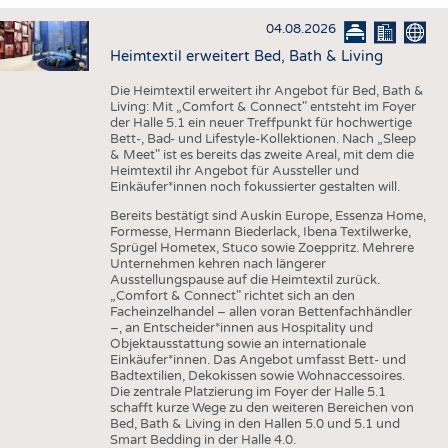
HAUS- UND HEIMTEXTILIEN
04.08.2026
BEKLEIDUNG
Heimtextil erweitert Bed, Bath & Living
TESTS
Die Heimtextil erweitert ihr Angebot für Bed, Bath &
BUSINESS
FAKTEN
Living: Mit „Comfort & Connect" entsteht im Foyer
der Halle 5.1 ein neuer Treffpunkt für hochwertige
UNTERNEHMEN
STATISTICS
Bett-, Bad- und Lifestyle-Kollektionen. Nach „Sleep
& Meet" ist es bereits das zweite Areal, mit dem die
AUSSCHREIBUNGEN
Heimtextil ihr Angebot für Aussteller und
Einkäufer*innen noch fokussierter gestalten will.
DTV AUSSCHREIBUNGSDIENST
Bereits bestätigt sind Auskin Europe, Essenza Home,
Formesse, Hermann Biederlack, Ibena Textilwerke,
WISSEN
TERMINE
Sprügel Hometex, Stuco sowie Zoeppritz. Mehrere
Unternehmen kehren nach längerer
DAUNENCHECK
BRANCHENTERMINE
Ausstellungspause auf die Heimtextil zurück.
„Comfort & Connect" richtet sich an den
ADRESSEN & LINKS
Facheinzelhandel – allen voran Bettenfachhändler
–, an Entscheider*innen aus Hospitality und
LABELS
Objektausstattung sowie an internationale
Einkäufer*innen. Das Angebot umfasst Bett- und
PUBLIKATIONEN
Badtextilien, Dekokissen sowie Wohnaccessoires.
Die zentrale Platzierung im Foyer der Halle 5.1
schafft kurze Wege zu den weiteren Bereichen von
Bed, Bath & Living in den Hallen 5.0 und 5.1 und
Smart Bedding in der Halle 4.0.