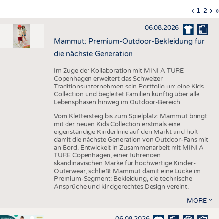
HAUS- UND HEIMTEXTILIEN
Vorherig
‹
Aktuell
1
Seite
2
Nä
›
L
»
Seitennummerierung
Seite
Seite
Sei
S
BEKLEIDUNG
06.08.2026
TESTS
Mammut: Premium-Outdoor-Bekleidung für
BUSINESS
FAKTEN
die nächste Generation
UNTERNEHMEN
STATISTICS
Im Zuge der Kollaboration mit MINI A TURE
Copenhagen erweitert das Schweizer
AUSSCHREIBUNGEN
Traditionsunternehmen sein Portfolio um eine Kids
Collection und begleitet Familien künftig über alle
DTV AUSSCHREIBUNGSDIENST
Lebensphasen hinweg im Outdoor-Bereich.
WISSEN
TERMINE
Vom Klettersteig bis zum Spielplatz: Mammut bringt
mit der neuen Kids Collection erstmals eine
DAUNENCHECK
BRANCHENTERMINE
eigenständige Kinderlinie auf den Markt und holt
damit die nächste Generation von Outdoor-Fans mit
ADRESSEN & LINKS
an Bord. Entwickelt in Zusammenarbeit mit MINI A
TURE Copenhagen, einer führenden
LABELS
skandinavischen Marke für hochwertige Kinder-
Outerwear, schließt Mammut damit eine Lücke im
PUBLIKATIONEN
Premium-Segment: Bekleidung, die technische
Ansprüche und kindgerechtes Design vereint.
MORE
06.08.2026