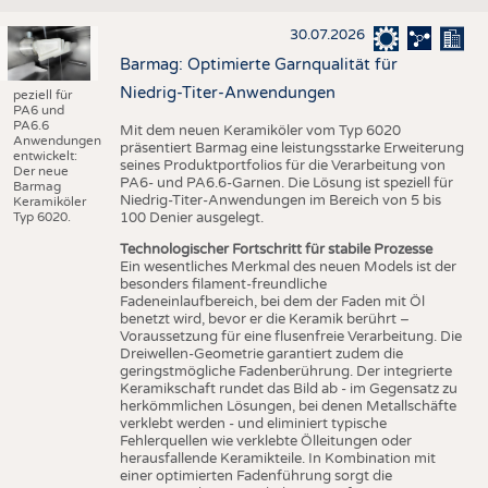
30.07.2026
Barmag: Optimierte Garnqualität für
Niedrig-Titer-Anwendungen
peziell für
PA6 und
PA6.6
Mit dem neuen Keramiköler vom Typ 6020
Anwendungen
präsentiert Barmag eine leistungsstarke Erweiterung
entwickelt:
seines Produktportfolios für die Verarbeitung von
Der neue
PA6- und PA6.6-Garnen. Die Lösung ist speziell für
Barmag
Niedrig-Titer-Anwendungen im Bereich von 5 bis
Keramiköler
Typ 6020.
100 Denier ausgelegt.
Technologischer Fortschritt für stabile Prozesse
Ein wesentliches Merkmal des neuen Models ist der
besonders filament-freundliche
Fadeneinlaufbereich, bei dem der Faden mit Öl
benetzt wird, bevor er die Keramik berührt –
Voraussetzung für eine flusenfreie Verarbeitung. Die
Dreiwellen-Geometrie garantiert zudem die
geringstmögliche Fadenberührung. Der integrierte
Keramikschaft rundet das Bild ab - im Gegensatz zu
herkömmlichen Lösungen, bei denen Metallschäfte
verklebt werden - und eliminiert typische
Fehlerquellen wie verklebte Ölleitungen oder
herausfallende Keramikteile. In Kombination mit
einer optimierten Fadenführung sorgt die