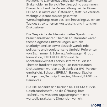
Networking Day erneut einige der wichtigsten
Stakeholder im Bereich Textilrecycling zusammen.
Dieses Jahr fand die Veranstaltung bei der Firma
EREMA in Ansfelden, Österreich, statt. Sie vereinte
wichtige Akteure aus der gesamten
Wertschöpfungskette des Textilrecyclings zu einem
Tag des strukturierten Austauschs und intensiver
Diskussionen.
Die Gespräche deckten ein breites Spektrum an
branchenrelevanten Themen ab. Darunter waren
technologische Entwicklungen, aktuelle
Marktdynamiken sowie das sich wandelnde
politische und regulatorische Umfeld. Referenten
von Zschimmer & Schwarz, Volkswagen Group
Innovation, STRÄHLE+HESS und der
Montanuniversität Leoben lieferten zu diesen
Themen fundierte Beiträge. Die interessanten
Diskussionen wurden auch dank der IRG-Partner
ermöglicht: Bekaert, EREMA, Barmag, Stadler
Anlagenbau, Technip Energies, Fibrant, BASF und
Remondis.
Die IRG bedankt sich herzlich bei EREMA für die
Gastfreundschaft und die Öffnung ihres
Technikums, was dem Tagesprogramm eine
wertvolle praktische Dimension verlieh.
MORE