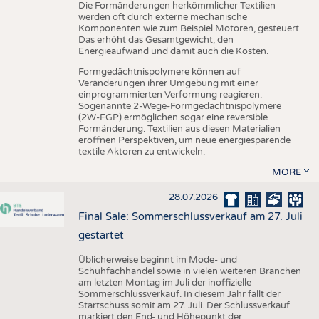
Die Formänderungen herkömmlicher Textilien
werden oft durch externe mechanische
Komponenten wie zum Beispiel Motoren, gesteuert.
Das erhöht das Gesamtgewicht, den
Energieaufwand und damit auch die Kosten.
Formgedächtnispolymere können auf
Veränderungen ihrer Umgebung mit einer
einprogrammierten Verformung reagieren.
Sogenannte 2-Wege-Formgedächtnispolymere
(2W-FGP) ermöglichen sogar eine reversible
Formänderung. Textilien aus diesen Materialien
eröffnen Perspektiven, um neue energiesparende
textile Aktoren zu entwickeln.
MORE
28.07.2026
Final Sale: Sommerschlussverkauf am 27. Juli
gestartet
Üblicherweise beginnt im Mode- und
Schuhfachhandel sowie in vielen weiteren Branchen
am letzten Montag im Juli der inoffizielle
Sommerschlussverkauf. In diesem Jahr fällt der
Startschuss somit am 27. Juli. Der Schlussverkauf
markiert den End- und Höhepunkt der