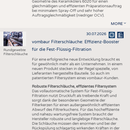
Geometrie des Keramikölers 6020 für einen
gleichmäßigen und effizienten Präparationsauftrag
bei minimalem Spray-Off und sehr hoher
Auftragsgleichmäßigkeit (niedriger OCV).
MORE
30.07.2026
vombaur Filterschläuche: Effizienz-Booster
für die Fest-Flüssig-Filtration
Rundgewebte
Filterschläuche
Für eine erfolgreiche neue Entwicklung braucht es
für gewöhnlich mehr als ein Unternehmen. In einem
neuen Produkt stecken in der Regel spezielle, von
Lieferanten hergestellte Bauteile. So auch im
patentierten Filtersystem eines vombaur-Kunden.
Robuste Filterschläuche, effizientes Filtersystem
Das vollautomatische System für Fest-Flüssig-
Filtration nutzt Druckluft als treibende Kraft und
sorgt dank der besonderen Geometrie der
Filterkerzen für einen außergewöhnlich effizienten
Abwurf des Filtrerkuchens. Für das hocheffiziente
und nahezu wartungsfreie System braucht der
Hersteller robuste und langlebige Filterschläuche.
Die Schläuche müssen den enormen und bei der
Rückspülung schlagartig wirkenden Kräften in der