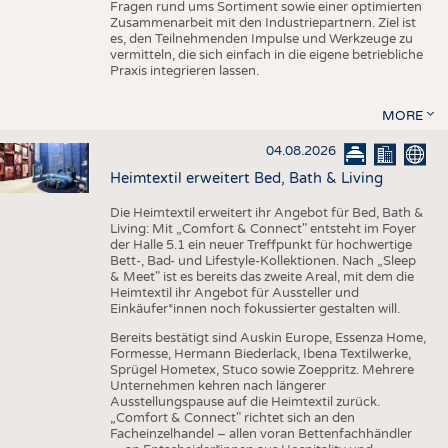
Fragen rund ums Sortiment sowie einer optimierten
Zusammenarbeit mit den Industriepartnern. Ziel ist
es, den Teilnehmenden Impulse und Werkzeuge zu
vermitteln, die sich einfach in die eigene betriebliche
Praxis integrieren lassen.
MORE
04.08.2026
Heimtextil erweitert Bed, Bath & Living
Die Heimtextil erweitert ihr Angebot für Bed, Bath &
Living: Mit „Comfort & Connect" entsteht im Foyer
der Halle 5.1 ein neuer Treffpunkt für hochwertige
Bett-, Bad- und Lifestyle-Kollektionen. Nach „Sleep
& Meet" ist es bereits das zweite Areal, mit dem die
Heimtextil ihr Angebot für Aussteller und
Einkäufer*innen noch fokussierter gestalten will.
Bereits bestätigt sind Auskin Europe, Essenza Home,
Formesse, Hermann Biederlack, Ibena Textilwerke,
Sprügel Hometex, Stuco sowie Zoeppritz. Mehrere
Unternehmen kehren nach längerer
Ausstellungspause auf die Heimtextil zurück.
„Comfort & Connect" richtet sich an den
Facheinzelhandel – allen voran Bettenfachhändler