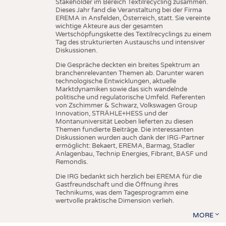
Stakeholder im Bereich Textilrecycling zusammen.
Dieses Jahr fand die Veranstaltung bei der Firma
EREMA in Ansfelden, Österreich, statt. Sie vereinte
wichtige Akteure aus der gesamten
Wertschöpfungskette des Textilrecyclings zu einem
Tag des strukturierten Austauschs und intensiver
Diskussionen.
Die Gespräche deckten ein breites Spektrum an
branchenrelevanten Themen ab. Darunter waren
technologische Entwicklungen, aktuelle
Marktdynamiken sowie das sich wandelnde
politische und regulatorische Umfeld. Referenten
von Zschimmer & Schwarz, Volkswagen Group
Innovation, STRÄHLE+HESS und der
Montanuniversität Leoben lieferten zu diesen
Themen fundierte Beiträge. Die interessanten
Diskussionen wurden auch dank der IRG-Partner
ermöglicht: Bekaert, EREMA, Barmag, Stadler
Anlagenbau, Technip Energies, Fibrant, BASF und
Remondis.
Die IRG bedankt sich herzlich bei EREMA für die
Gastfreundschaft und die Öffnung ihres
Technikums, was dem Tagesprogramm eine
wertvolle praktische Dimension verlieh.
MORE