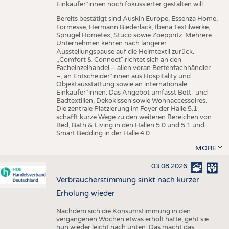
Einkäufer*innen noch fokussierter gestalten will.
Bereits bestätigt sind Auskin Europe, Essenza Home,
Formesse, Hermann Biederlack, Ibena Textilwerke,
Sprügel Hometex, Stuco sowie Zoeppritz. Mehrere
Unternehmen kehren nach längerer
Ausstellungspause auf die Heimtextil zurück.
„Comfort & Connect" richtet sich an den
Facheinzelhandel – allen voran Bettenfachhändler
–, an Entscheider*innen aus Hospitality und
Objektausstattung sowie an internationale
Einkäufer*innen. Das Angebot umfasst Bett- und
Badtextilien, Dekokissen sowie Wohnaccessoires.
Die zentrale Platzierung im Foyer der Halle 5.1
schafft kurze Wege zu den weiteren Bereichen von
Bed, Bath & Living in den Hallen 5.0 und 5.1 und
Smart Bedding in der Halle 4.0.
MORE
03.08.2026
Verbraucherstimmung sinkt nach kurzer
Erholung wieder
Nachdem sich die Konsumstimmung in den
vergangenen Wochen etwas erholt hatte, geht sie
nun wieder leicht nach unten. Das macht das