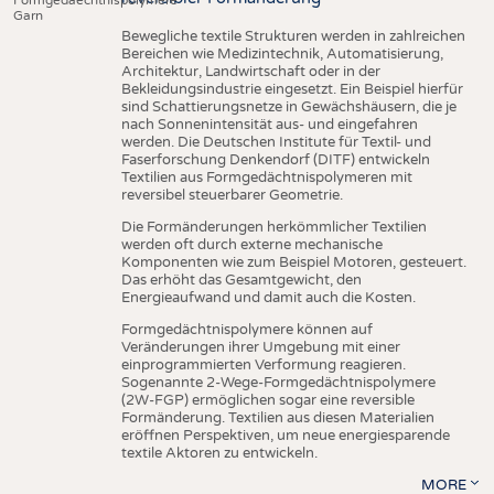
Garn
Bewegliche textile Strukturen werden in zahlreichen
Bereichen wie Medizintechnik, Automatisierung,
Architektur, Landwirtschaft oder in der
Bekleidungsindustrie eingesetzt. Ein Beispiel hierfür
sind Schattierungsnetze in Gewächshäusern, die je
nach Sonnenintensität aus- und eingefahren
werden. Die Deutschen Institute für Textil- und
Faserforschung Denkendorf (DITF) entwickeln
Textilien aus Formgedächtnispolymeren mit
reversibel steuerbarer Geometrie.
Die Formänderungen herkömmlicher Textilien
werden oft durch externe mechanische
Komponenten wie zum Beispiel Motoren, gesteuert.
Das erhöht das Gesamtgewicht, den
Energieaufwand und damit auch die Kosten.
Formgedächtnispolymere können auf
Veränderungen ihrer Umgebung mit einer
einprogrammierten Verformung reagieren.
Sogenannte 2-Wege-Formgedächtnispolymere
(2W-FGP) ermöglichen sogar eine reversible
Formänderung. Textilien aus diesen Materialien
eröffnen Perspektiven, um neue energiesparende
textile Aktoren zu entwickeln.
MORE