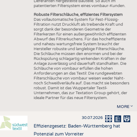
Lieferanten hergestellte Bauteile. So auch im
patentierten Filtersystem eines vombaur-Kunden.
Robuste Filterschläuche, effizientes Filtersystem
Das vollautomatische System für Fest-Flüssig-
Filtration nutzt Druckluft als treibende Kraft und
sorgt dank der besonderen Geometrie der
Filterkerzen für einen außergewöhnlich effizienten
Abwurf des Filtrerkuchens. Für das hocheffiziente
und nahezu wartungsfreie System braucht der
Hersteller robuste und langlebige Filterschläuche.
Die Schläuche müssen den enormen und bei der
Rückspülung schlagartig wirkenden Kräften in der
Anlage zuverlässig und dauerhaft standhalten. Die
Schläuche von vombaur erfüllen die hohen
Anforderungen an das Textil: Die rundgewebten
Filterschläuche von vombaur weisen weder Naht-
noch Schweißverläufe auf. Das macht sie besonders
robust. Damit ist das Wuppertaler Textil-
Unternehmen, das zur Textation Group gehört, der
ideale Partner für das neue Filtersystem.
MORE
30.07.2026
Effizienzgesetz: Baden-Württemberg hat
Potenzial zum Vorreiter