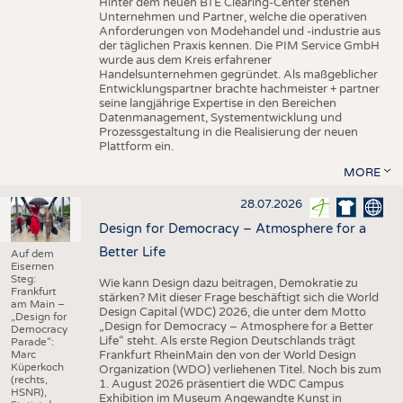
Hinter dem neuen BTE Clearing-Center stehen
Unternehmen und Partner, welche die operativen
Anforderungen von Modehandel und -industrie aus
der täglichen Praxis kennen. Die PIM Service GmbH
wurde aus dem Kreis erfahrener
Handelsunternehmen gegründet. Als maßgeblicher
Entwicklungspartner brachte hachmeister + partner
seine langjährige Expertise in den Bereichen
Datenmanagement, Systementwicklung und
Prozessgestaltung in die Realisierung der neuen
Plattform ein.
MORE
28.07.2026
Design for Democracy – Atmosphere for a
Better Life
Auf dem
Eisernen
Steg:
Wie kann Design dazu beitragen, Demokratie zu
Frankfurt
stärken? Mit dieser Frage beschäftigt sich die World
am Main –
Design Capital (WDC) 2026, die unter dem Motto
„Design for
„Design for Democracy – Atmosphere for a Better
Democracy
Life“ steht. Als erste Region Deutschlands trägt
Parade“:
Marc
Frankfurt RheinMain den von der World Design
Küperkoch
Organization (WDO) verliehenen Titel. Noch bis zum
(rechts,
1. August 2026 präsentiert die WDC Campus
HSNR),
Exhibition im Museum Angewandte Kunst in