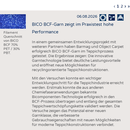
HAUS- UND HEIMTEXTILIEN
Vorherig
‹
Aktuell
1
Seite
2
Nä
›
L
»
Seitennummerierung
Seite
Seite
Sei
S
BEKLEIDUNG
06.08.2026
TESTS
BICO BCF-Garn zeigt im Praxistest hohe
BUSINESS
FAKTEN
Performance
Filament
Querschnitt
UNTERNEHMEN
STATISTICS
von BICO
In einem gemeinsamen Entwicklungsprojekt mit
BCF 70%
weiteren Partnern haben Barmag und Object Carpet
PET / 30%
AUSSCHREIBUNGEN
erfolgreich BICO BCF-Garn im Teppichprozess
PBT.
getestet. Die Ergebnisse zeigen: Die innovative
DTV AUSSCHREIBUNGSDIENST
Garntechnologie bietet deutliche Leistungsvorteile
und eröffnet neue Möglichkeiten für
WISSEN
TERMINE
recyclingorientierte Teppichkonstruktionen.
DAUNENCHECK
BRANCHENTERMINE
Mit den Versuchen konnte ein wichtiger
Entwicklungsschritt für die Teppichindustrie erreicht
ADRESSEN & LINKS
werden. Erstmals konnte die aus anderen
Chemiefaseranwendungen bekannte
LABELS
Bicomponenten-Technologie erfolgreich in den
BCF-Prozess übertragen und entlang der gesamten
PUBLIKATIONEN
Teppichwertschöpfungskette validiert werden. Die
Versuche zeigen das Potenzial einer neuen
Garnklasse, die verbesserte
Gebrauchseigenschaften mit neuen Möglichkeiten
für moderne Teppichkonstruktionen verbindet.