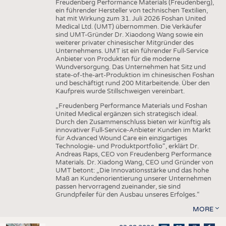
Freudenberg Performance Materials (Freudenberg),
ein führender Hersteller von technischen Textilien,
hat mit Wirkung zum 31. Juli 2026 Foshan United
Medical Ltd. (UMT) übernommen. Die Verkäufer
sind UMT-Gründer Dr. Xiaodong Wang sowie ein
weiterer privater chinesischer Mitgründer des
Unternehmens. UMT ist ein führender Full-Service
Anbieter von Produkten für die moderne
Wundversorgung. Das Unternehmen hat Sitz und
state-of-the-art-Produktion im chinesischen Foshan
und beschäftigt rund 200 Mitarbeitende. Über den
Kaufpreis wurde Stillschweigen vereinbart.
„Freudenberg Performance Materials und Foshan
United Medical ergänzen sich strategisch ideal.
Durch den Zusammenschluss bieten wir künftig als
innovativer Full-Service-Anbieter Kunden im Markt
für Advanced Wound Care ein einzigartiges
Technologie- und Produktportfolio“, erklärt Dr.
Andreas Raps, CEO von Freudenberg Performance
Materials. Dr. Xiadong Wang, CEO und Gründer von
UMT betont: „Die Innovationsstärke und das hohe
Maß an Kundenorientierung unserer Unternehmen
passen hervorragend zueinander, sie sind
Grundpfeiler für den Ausbau unseres Erfolges.“
MORE