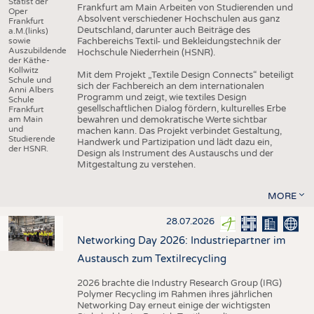
Statist der
Frankfurt am Main Arbeiten von Studierenden und
Oper
Absolvent verschiedener Hochschulen aus ganz
Frankfurt
Deutschland, darunter auch Beiträge des
a.M.(links)
sowie
Fachbereichs Textil- und Bekleidungstechnik der
Auszubildende
Hochschule Niederrhein (HSNR).
der Käthe-
Kollwitz
Mit dem Projekt „Textile Design Connects“ beteiligt
Schule und
sich der Fachbereich an dem internationalen
Anni Albers
Programm und zeigt, wie textiles Design
Schule
gesellschaftlichen Dialog fördern, kulturelles Erbe
Frankfurt
am Main
bewahren und demokratische Werte sichtbar
und
machen kann. Das Projekt verbindet Gestaltung,
Studierende
Handwerk und Partizipation und lädt dazu ein,
der HSNR.
Design als Instrument des Austauschs und der
Mitgestaltung zu verstehen.
MORE
28.07.2026
Networking Day 2026: Industriepartner im
Austausch zum Textilrecycling
2026 brachte die Industry Research Group (IRG)
Polymer Recycling im Rahmen ihres jährlichen
Networking Day erneut einige der wichtigsten