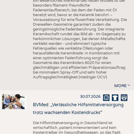
Ein wesentliches Merkmal des neuen Models ist der
besonders filament-freundliche
Fadeneinlaufbereich, bei dem der Faden mit Öl
benetzt wird, bevor er die Keramik berührt –
Voraussetzung für eine flusenfreie Verarbeitung. Die
Dreiwellen-Geometrie garantiert zudem die
geringstmögliche Fadenberührung. Der integrierte
Keramikschaft rundet das Bild ab - im Gegensatz zu
herkömmlichen Lösungen, bei denen Metallschäfte
verklebt werden - und eliminiert typische
Fehlerquellen wie verklebte Ölleitungen oder
herausfallende Keramikteile. In Kombination mit
einer optimierten Fadenführung sorgt die
Geometrie des Keramikölers 6020 für einen
gleichmäßigen und effizienten Präparationsauftrag
bei minimalem Spray-Off und sehr hoher
Auftragsgleichmäßigkeit (niedriger OCV).
MORE
30.07.2026
BVMed: „Verlässliche Hilfsmittelversorgung
trotz wachsenden Kostendrucks“
Die Hilfsmittelversorgung in Deutschland ist
wirtschaftlich, patient:innenorientiert und kein
Kostentreiber im Gesundheitswesen, so das Fazit