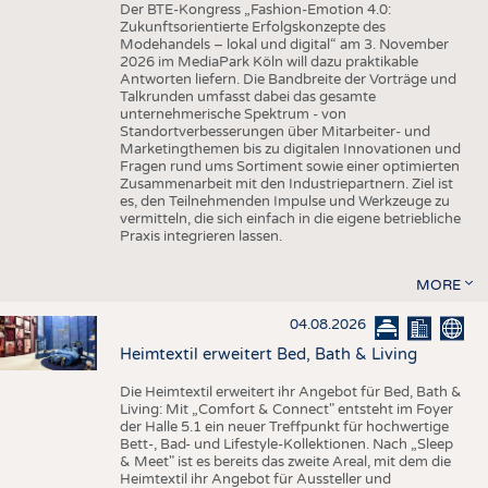
Der BTE-Kongress „Fashion-Emotion 4.0:
Zukunftsorientierte Erfolgskonzepte des
Modehandels – lokal und digital“ am 3. November
2026 im MediaPark Köln will dazu praktikable
Antworten liefern. Die Bandbreite der Vorträge und
Talkrunden umfasst dabei das gesamte
unternehmerische Spektrum - von
Standortverbesserungen über Mitarbeiter- und
Marketingthemen bis zu digitalen Innovationen und
Fragen rund ums Sortiment sowie einer optimierten
Zusammenarbeit mit den Industriepartnern. Ziel ist
es, den Teilnehmenden Impulse und Werkzeuge zu
vermitteln, die sich einfach in die eigene betriebliche
Praxis integrieren lassen.
MORE
04.08.2026
Heimtextil erweitert Bed, Bath & Living
Die Heimtextil erweitert ihr Angebot für Bed, Bath &
Living: Mit „Comfort & Connect" entsteht im Foyer
der Halle 5.1 ein neuer Treffpunkt für hochwertige
Bett-, Bad- und Lifestyle-Kollektionen. Nach „Sleep
& Meet" ist es bereits das zweite Areal, mit dem die
Heimtextil ihr Angebot für Aussteller und