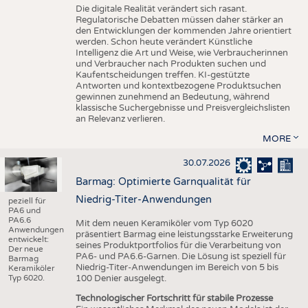
Die digitale Realität verändert sich rasant.
Regulatorische Debatten müssen daher stärker an
den Entwicklungen der kommenden Jahre orientiert
werden. Schon heute verändert Künstliche
Intelligenz die Art und Weise, wie Verbraucherinnen
und Verbraucher nach Produkten suchen und
Kaufentscheidungen treffen. KI-gestützte
Antworten und kontextbezogene Produktsuchen
gewinnen zunehmend an Bedeutung, während
klassische Suchergebnisse und Preisvergleichslisten
an Relevanz verlieren.
MORE
30.07.2026
Barmag: Optimierte Garnqualität für
Niedrig-Titer-Anwendungen
peziell für
PA6 und
PA6.6
Mit dem neuen Keramiköler vom Typ 6020
Anwendungen
präsentiert Barmag eine leistungsstarke Erweiterung
entwickelt:
seines Produktportfolios für die Verarbeitung von
Der neue
PA6- und PA6.6-Garnen. Die Lösung ist speziell für
Barmag
Niedrig-Titer-Anwendungen im Bereich von 5 bis
Keramiköler
Typ 6020.
100 Denier ausgelegt.
Technologischer Fortschritt für stabile Prozesse