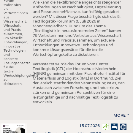
Forum
Wie kann die Textilbranche angesichts steigender
trafen sich
Anforderungen an Nachhaltigkeit, Digitalisierung
75
und Ressourceneffizienz zukunftsfähig gestaltet
Vertreter:innen
werden? Mit dieser Frage beschäftigte sich das 8.
aus
Textillogistik-Forum am 8. Juli 2026 in
Wissenschaft,
Wirtschaft
Mönchengladbach. Rund um das Thema
und Praxis
„Textillogistik in herausfordernden Zeiten“ kamen
zusammen,
75 Vertreterinnen und Vertreter aus Wissenschaft,
um aktuelle
Wirtschaft und Praxis zusammen, um aktuelle
Entwicklungen,
Entwicklungen, innovative Technologien und
innovative
konkrete Lösungsansätze für die textile
Technologien
Wertschöpfungskette zu diskutieren.
und
konkrete
Lösungsansätze
Veranstaltet wurde das Forum vom Center
für die
Textillogistik (CTL) der Hochschule Niederrhein
textile
(HSNR) gemeinsam mit dem Fraunhofer-Institut für
Wertschöpfungskette
Materialfluss und Logistik (IML) in Dortmund. Ziel
zu
der jährlich stattfindenden Veranstaltung ist es, den
diskutieren.
Austausch zwischen Forschung und Industrie zu
stärken und gemeinsam Perspektiven für eine
leistungsfähige und nachhaltige Textillogistik zu
entwickeln.
MORE
15.07.2026