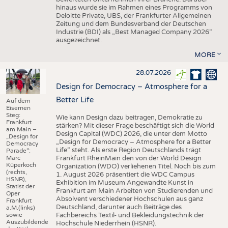
hinaus wurde sie im Rahmen eines Programms von
Deloitte Private, UBS, der Frankfurter Allgemeinen
Zeitung und dem Bundesverband der Deutschen
Industrie (BDI) als „Best Managed Company 2026“
ausgezeichnet.
MORE
28.07.2026
Design for Democracy – Atmosphere for a
Better Life
Auf dem
Eisernen
Steg:
Wie kann Design dazu beitragen, Demokratie zu
Frankfurt
stärken? Mit dieser Frage beschäftigt sich die World
am Main –
Design Capital (WDC) 2026, die unter dem Motto
„Design for
„Design for Democracy – Atmosphere for a Better
Democracy
Life“ steht. Als erste Region Deutschlands trägt
Parade“:
Marc
Frankfurt RheinMain den von der World Design
Küperkoch
Organization (WDO) verliehenen Titel. Noch bis zum
(rechts,
1. August 2026 präsentiert die WDC Campus
HSNR),
Exhibition im Museum Angewandte Kunst in
Statist der
Frankfurt am Main Arbeiten von Studierenden und
Oper
Absolvent verschiedener Hochschulen aus ganz
Frankfurt
Deutschland, darunter auch Beiträge des
a.M.(links)
sowie
Fachbereichs Textil- und Bekleidungstechnik der
Auszubildende
Hochschule Niederrhein (HSNR).