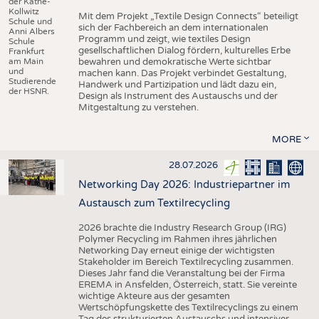
der Käthe-
Kollwitz
Mit dem Projekt „Textile Design Connects“ beteiligt
Schule und
sich der Fachbereich an dem internationalen
Anni Albers
Programm und zeigt, wie textiles Design
Schule
gesellschaftlichen Dialog fördern, kulturelles Erbe
Frankfurt
am Main
bewahren und demokratische Werte sichtbar
und
machen kann. Das Projekt verbindet Gestaltung,
Studierende
Handwerk und Partizipation und lädt dazu ein,
der HSNR.
Design als Instrument des Austauschs und der
Mitgestaltung zu verstehen.
MORE
28.07.2026
Networking Day 2026: Industriepartner im
Austausch zum Textilrecycling
2026 brachte die Industry Research Group (IRG)
Polymer Recycling im Rahmen ihres jährlichen
Networking Day erneut einige der wichtigsten
Stakeholder im Bereich Textilrecycling zusammen.
Dieses Jahr fand die Veranstaltung bei der Firma
EREMA in Ansfelden, Österreich, statt. Sie vereinte
wichtige Akteure aus der gesamten
Wertschöpfungskette des Textilrecyclings zu einem
Tag des strukturierten Austauschs und intensiver