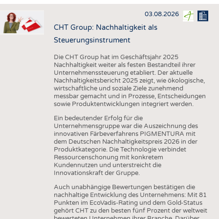
HAUS- UND HEIMTEXTILIEN
03.08.2026
BEKLEIDUNG
CHT Group: Nachhaltigkeit als
TESTS
Steuerungsinstrument
BUSINESS
FAKTEN
Die CHT Group hat im Geschäftsjahr 2025
Nachhaltigkeit weiter als festen Bestandteil ihrer
UNTERNEHMEN
STATISTICS
Unternehmenssteuerung etabliert. Der aktuelle
Nachhaltigkeitsbericht 2025 zeigt, wie ökologische,
AUSSCHREIBUNGEN
wirtschaftliche und soziale Ziele zunehmend
messbar gemacht und in Prozesse, Entscheidungen
DTV AUSSCHREIBUNGSDIENST
sowie Produktentwicklungen integriert werden.
WISSEN
TERMINE
Ein bedeutender Erfolg für die
Unternehmensgruppe war die Auszeichnung des
DAUNENCHECK
BRANCHENTERMINE
innovativen Färbeverfahrens PIGMENTURA mit
dem Deutschen Nachhaltigkeitspreis 2026 in der
ADRESSEN & LINKS
Produktkategorie. Die Technologie verbindet
Ressourcenschonung mit konkretem
LABELS
Kundennutzen und unterstreicht die
Innovationskraft der Gruppe.
PUBLIKATIONEN
Auch unabhängige Bewertungen bestätigen die
nachhaltige Entwicklung des Unternehmens: Mit 81
Punkten im EcoVadis-Rating und dem Gold-Status
gehört CHT zu den besten fünf Prozent der weltweit
bewerteten Unternehmen ihrer Branche. Darüber