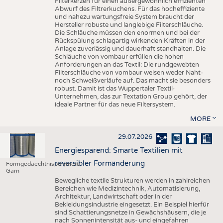
Filterkerzen für einen außergewöhnlich effizienten
Abwurf des Filtrerkuchens. Für das hocheffiziente
und nahezu wartungsfreie System braucht der
Hersteller robuste und langlebige Filterschläuche.
Die Schläuche müssen den enormen und bei der
Rückspülung schlagartig wirkenden Kräften in der
Anlage zuverlässig und dauerhaft standhalten. Die
Schläuche von vombaur erfüllen die hohen
Anforderungen an das Textil: Die rundgewebten
Filterschläuche von vombaur weisen weder Naht-
noch Schweißverläufe auf. Das macht sie besonders
robust. Damit ist das Wuppertaler Textil-
Unternehmen, das zur Textation Group gehört, der
ideale Partner für das neue Filtersystem.
MORE
29.07.2026
Energiesparend: Smarte Textilien mit
reversibler Formänderung
Formgedaechtnispolymere
Garn
Bewegliche textile Strukturen werden in zahlreichen
Bereichen wie Medizintechnik, Automatisierung,
Architektur, Landwirtschaft oder in der
Bekleidungsindustrie eingesetzt. Ein Beispiel hierfür
sind Schattierungsnetze in Gewächshäusern, die je
nach Sonnenintensität aus- und eingefahren