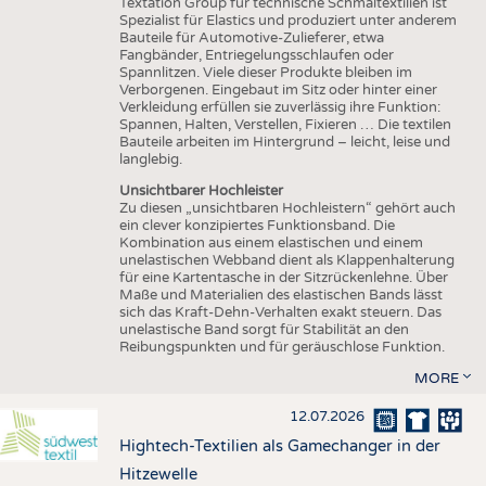
Textation Group für technische Schmaltextilien ist
Spezialist für Elastics und produziert unter anderem
Bauteile für Automotive-Zulieferer, etwa
Fangbänder, Entriegelungsschlaufen oder
Spannlitzen. Viele dieser Produkte bleiben im
Verborgenen. Eingebaut im Sitz oder hinter einer
Verkleidung erfüllen sie zuverlässig ihre Funktion:
Spannen, Halten, Verstellen, Fixieren … Die textilen
Bauteile arbeiten im Hintergrund – leicht, leise und
langlebig.
Unsichtbarer Hochleister
Zu diesen „unsichtbaren Hochleistern“ gehört auch
ein clever konzipiertes Funktionsband. Die
Kombination aus einem elastischen und einem
unelastischen Webband dient als Klappenhalterung
für eine Kartentasche in der Sitzrückenlehne. Über
Maße und Materialien des elastischen Bands lässt
sich das Kraft-Dehn-Verhalten exakt steuern. Das
unelastische Band sorgt für Stabilität an den
Reibungspunkten und für geräuschlose Funktion.
MORE
12.07.2026
Hightech-Textilien als Gamechanger in der
Hitzewelle