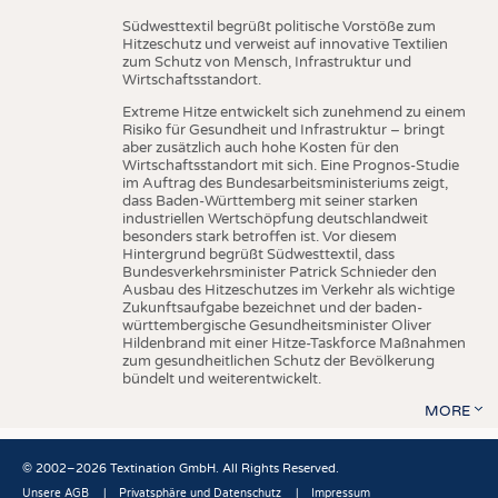
Südwesttextil begrüßt politische Vorstöße zum
Hitzeschutz und verweist auf innovative Textilien
zum Schutz von Mensch, Infrastruktur und
Wirtschaftsstandort.
Extreme Hitze entwickelt sich zunehmend zu einem
Risiko für Gesundheit und Infrastruktur – bringt
aber zusätzlich auch hohe Kosten für den
Wirtschaftsstandort mit sich. Eine Prognos-Studie
im Auftrag des Bundesarbeitsministeriums zeigt,
dass Baden-Württemberg mit seiner starken
industriellen Wertschöpfung deutschlandweit
besonders stark betroffen ist. Vor diesem
Hintergrund begrüßt Südwesttextil, dass
Bundesverkehrsminister Patrick Schnieder den
Ausbau des Hitzeschutzes im Verkehr als wichtige
Zukunftsaufgabe bezeichnet und der baden-
württembergische Gesundheitsminister Oliver
Hildenbrand mit einer Hitze-Taskforce Maßnahmen
zum gesundheitlichen Schutz der Bevölkerung
bündelt und weiterentwickelt.
MORE
© 2002–2026 Textination GmbH. All Rights Reserved.
Unsere AGB
Privatsphäre und Datenschutz
Impressum