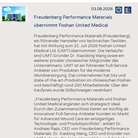
HAUS- UND HEIMTEXTILIEN
03.08.2026
BEKLEIDUNG
Freudenberg Performance Materials
TESTS
übernimmt Foshan United Medical
BUSINESS
FAKTEN
Freudenberg Performance Materials (Freudenberg),
ein führender Hersteller von technischen Textilien,
UNTERNEHMEN
STATISTICS
hat mit Wirkung zum 31. Juli 2026 Foshan United
Medical Ltd. (UMT) übernommen. Die Verkäufer
AUSSCHREIBUNGEN
sind UMT-Gründer Dr. Xiaodong Wang sowie ein
weiterer privater chinesischer Mitgründer des
DTV AUSSCHREIBUNGSDIENST
Unternehmens. UMT ist ein führender Full-Service
Anbieter von Produkten für die moderne
WISSEN
TERMINE
Wundversorgung. Das Unternehmen hat Sitz und
state-of-the-art-Produktion im chinesischen Foshan
DAUNENCHECK
BRANCHENTERMINE
und beschäftigt rund 200 Mitarbeitende. Über den
Kaufpreis wurde Stillschweigen vereinbart.
ADRESSEN & LINKS
„Freudenberg Performance Materials und Foshan
LABELS
United Medical ergänzen sich strategisch ideal.
Durch den Zusammenschluss bieten wir künftig als
PUBLIKATIONEN
innovativer Full-Service-Anbieter Kunden im Markt
für Advanced Wound Care ein einzigartiges
Technologie- und Produktportfolio“, erklärt Dr.
Andreas Raps, CEO von Freudenberg Performance
Materials. Dr. Xiadong Wang, CEO und Gründer von