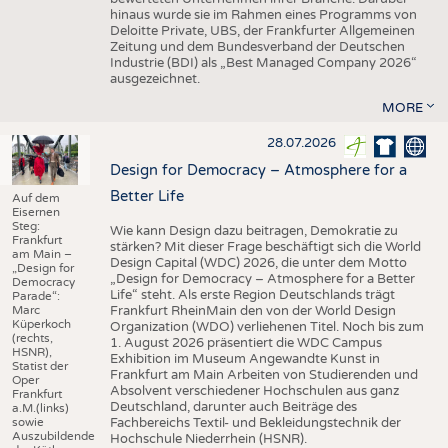
hinaus wurde sie im Rahmen eines Programms von
Deloitte Private, UBS, der Frankfurter Allgemeinen
Zeitung und dem Bundesverband der Deutschen
Industrie (BDI) als „Best Managed Company 2026“
ausgezeichnet.
MORE
28.07.2026
Design for Democracy – Atmosphere for a
Better Life
Auf dem
Eisernen
Steg:
Wie kann Design dazu beitragen, Demokratie zu
Frankfurt
stärken? Mit dieser Frage beschäftigt sich die World
am Main –
Design Capital (WDC) 2026, die unter dem Motto
„Design for
„Design for Democracy – Atmosphere for a Better
Democracy
Life“ steht. Als erste Region Deutschlands trägt
Parade“:
Marc
Frankfurt RheinMain den von der World Design
Küperkoch
Organization (WDO) verliehenen Titel. Noch bis zum
(rechts,
1. August 2026 präsentiert die WDC Campus
HSNR),
Exhibition im Museum Angewandte Kunst in
Statist der
Frankfurt am Main Arbeiten von Studierenden und
Oper
Absolvent verschiedener Hochschulen aus ganz
Frankfurt
Deutschland, darunter auch Beiträge des
a.M.(links)
sowie
Fachbereichs Textil- und Bekleidungstechnik der
Auszubildende
Hochschule Niederrhein (HSNR).