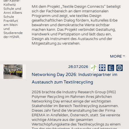
der Käthe-
Kollwitz
Mit dem Projekt „Textile Design Connects“ beteiligt
Schule und
sich der Fachbereich an dem internationalen
Anni Albers
Programm und zeigt, wie textiles Design
Schule
gesellschaftlichen Dialog fördern, kulturelles Erbe
Frankfurt
am Main
bewahren und demokratische Werte sichtbar
und
machen kann. Das Projekt verbindet Gestaltung,
Studierende
Handwerk und Partizipation und lädt dazu ein,
der HSNR.
Design als Instrument des Austauschs und der
Mitgestaltung zu verstehen.
MORE
28.07.2026
Networking Day 2026: Industriepartner im
Austausch zum Textilrecycling
2026 brachte die Industry Research Group (IRG)
Polymer Recycling im Rahmen ihres jährlichen
Networking Day erneut einige der wichtigsten
Stakeholder im Bereich Textilrecycling zusammen.
Dieses Jahr fand die Veranstaltung bei der Firma
EREMA in Ansfelden, Österreich, statt. Sie vereinte
wichtige Akteure aus der gesamten
Wertschöpfungskette des Textilrecyclings zu einem
Tag des strukturierten Austauschs und intensiver