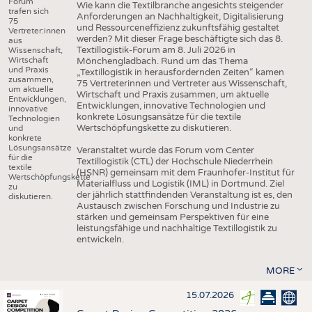
Forum
Wie kann die Textilbranche angesichts steigender
trafen sich
Anforderungen an Nachhaltigkeit, Digitalisierung
75
und Ressourceneffizienz zukunftsfähig gestaltet
Vertreter:innen
werden? Mit dieser Frage beschäftigte sich das 8.
aus
Textillogistik-Forum am 8. Juli 2026 in
Wissenschaft,
Wirtschaft
Mönchengladbach. Rund um das Thema
und Praxis
„Textillogistik in herausfordernden Zeiten“ kamen
zusammen,
75 Vertreterinnen und Vertreter aus Wissenschaft,
um aktuelle
Wirtschaft und Praxis zusammen, um aktuelle
Entwicklungen,
Entwicklungen, innovative Technologien und
innovative
konkrete Lösungsansätze für die textile
Technologien
Wertschöpfungskette zu diskutieren.
und
konkrete
Lösungsansätze
Veranstaltet wurde das Forum vom Center
für die
Textillogistik (CTL) der Hochschule Niederrhein
textile
(HSNR) gemeinsam mit dem Fraunhofer-Institut für
Wertschöpfungskette
Materialfluss und Logistik (IML) in Dortmund. Ziel
zu
der jährlich stattfindenden Veranstaltung ist es, den
diskutieren.
Austausch zwischen Forschung und Industrie zu
stärken und gemeinsam Perspektiven für eine
leistungsfähige und nachhaltige Textillogistik zu
entwickeln.
MORE
15.07.2026