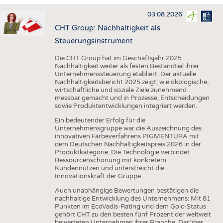
HAUS- UND HEIMTEXTILIEN
03.08.2026
BEKLEIDUNG
CHT Group: Nachhaltigkeit als
TESTS
Steuerungsinstrument
BUSINESS
FAKTEN
Die CHT Group hat im Geschäftsjahr 2025
Nachhaltigkeit weiter als festen Bestandteil ihrer
UNTERNEHMEN
STATISTICS
Unternehmenssteuerung etabliert. Der aktuelle
Nachhaltigkeitsbericht 2025 zeigt, wie ökologische,
AUSSCHREIBUNGEN
wirtschaftliche und soziale Ziele zunehmend
messbar gemacht und in Prozesse, Entscheidungen
DTV AUSSCHREIBUNGSDIENST
sowie Produktentwicklungen integriert werden.
WISSEN
TERMINE
Ein bedeutender Erfolg für die
Unternehmensgruppe war die Auszeichnung des
DAUNENCHECK
BRANCHENTERMINE
innovativen Färbeverfahrens PIGMENTURA mit
dem Deutschen Nachhaltigkeitspreis 2026 in der
ADRESSEN & LINKS
Produktkategorie. Die Technologie verbindet
Ressourcenschonung mit konkretem
LABELS
Kundennutzen und unterstreicht die
Innovationskraft der Gruppe.
PUBLIKATIONEN
Auch unabhängige Bewertungen bestätigen die
nachhaltige Entwicklung des Unternehmens: Mit 81
Punkten im EcoVadis-Rating und dem Gold-Status
gehört CHT zu den besten fünf Prozent der weltweit
bewerteten Unternehmen ihrer Branche. Darüber