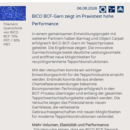
HAUS- UND HEIMTEXTILIEN
06.08.2026
BEKLEIDUNG
BICO BCF-Garn zeigt im Praxistest hohe
TESTS
Performance
Filament
Querschnitt
BUSINESS
FAKTEN
von BICO
In einem gemeinsamen Entwicklungsprojekt mit
BCF 70%
weiteren Partnern haben Barmag und Object Carpet
UNTERNEHMEN
STATISTICS
PET / 30%
erfolgreich BICO BCF-Garn im Teppichprozess
PBT.
getestet. Die Ergebnisse zeigen: Die innovative
AUSSCHREIBUNGEN
Garntechnologie bietet deutliche Leistungsvorteile
und eröffnet neue Möglichkeiten für
DTV AUSSCHREIBUNGSDIENST
recyclingorientierte Teppichkonstruktionen.
WISSEN
TERMINE
Mit den Versuchen konnte ein wichtiger
Entwicklungsschritt für die Teppichindustrie erreicht
DAUNENCHECK
BRANCHENTERMINE
werden. Erstmals konnte die aus anderen
Chemiefaseranwendungen bekannte
ADRESSEN & LINKS
Bicomponenten-Technologie erfolgreich in den
BCF-Prozess übertragen und entlang der gesamten
LABELS
Teppichwertschöpfungskette validiert werden. Die
Versuche zeigen das Potenzial einer neuen
PUBLIKATIONEN
Garnklasse, die verbesserte
Gebrauchseigenschaften mit neuen Möglichkeiten
für moderne Teppichkonstruktionen verbindet.
Mehr Volumen, Elastizität und Performance
„Die Versuche zeigen, dass ein BICO BCF Teppich