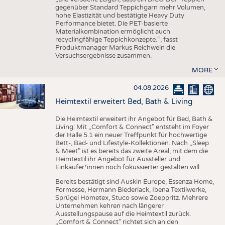
gegenüber Standard Teppichgarn mehr Volumen,
hohe Elastizität und bestätigte Heavy Duty
Performance bietet. Die PET-basierte
Materialkombination ermöglicht auch
recyclingfähige Teppichkonzepte.“, fasst
Produktmanager Markus Reichwein die
Versuchsergebnisse zusammen.
MORE
04.08.2026
Heimtextil erweitert Bed, Bath & Living
Die Heimtextil erweitert ihr Angebot für Bed, Bath &
Living: Mit „Comfort & Connect" entsteht im Foyer
der Halle 5.1 ein neuer Treffpunkt für hochwertige
Bett-, Bad- und Lifestyle-Kollektionen. Nach „Sleep
& Meet" ist es bereits das zweite Areal, mit dem die
Heimtextil ihr Angebot für Aussteller und
Einkäufer*innen noch fokussierter gestalten will.
Bereits bestätigt sind Auskin Europe, Essenza Home,
Formesse, Hermann Biederlack, Ibena Textilwerke,
Sprügel Hometex, Stuco sowie Zoeppritz. Mehrere
Unternehmen kehren nach längerer
Ausstellungspause auf die Heimtextil zurück.
„Comfort & Connect" richtet sich an den