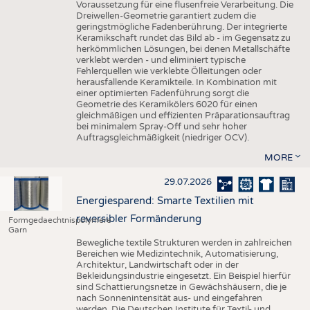
Voraussetzung für eine flusenfreie Verarbeitung. Die
Dreiwellen-Geometrie garantiert zudem die
geringstmögliche Fadenberührung. Der integrierte
Keramikschaft rundet das Bild ab - im Gegensatz zu
herkömmlichen Lösungen, bei denen Metallschäfte
verklebt werden - und eliminiert typische
Fehlerquellen wie verklebte Ölleitungen oder
herausfallende Keramikteile. In Kombination mit
einer optimierten Fadenführung sorgt die
Geometrie des Keramikölers 6020 für einen
gleichmäßigen und effizienten Präparationsauftrag
bei minimalem Spray-Off und sehr hoher
Auftragsgleichmäßigkeit (niedriger OCV).
MORE
29.07.2026
Energiesparend: Smarte Textilien mit
reversibler Formänderung
Formgedaechtnispolymere
Garn
Bewegliche textile Strukturen werden in zahlreichen
Bereichen wie Medizintechnik, Automatisierung,
Architektur, Landwirtschaft oder in der
Bekleidungsindustrie eingesetzt. Ein Beispiel hierfür
sind Schattierungsnetze in Gewächshäusern, die je
nach Sonnenintensität aus- und eingefahren
werden. Die Deutschen Institute für Textil- und