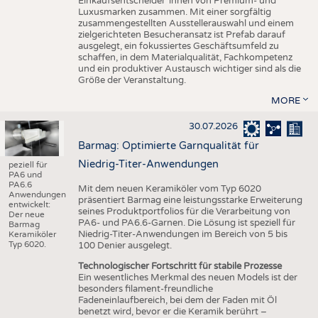
Einkaufsentscheider*innen von Premium- und
Luxusmarken zusammen. Mit einer sorgfältig
zusammengestellten Ausstellerauswahl und einem
zielgerichteten Besucheransatz ist Prefab darauf
ausgelegt, ein fokussiertes Geschäftsumfeld zu
schaffen, in dem Materialqualität, Fachkompetenz
und ein produktiver Austausch wichtiger sind als die
Größe der Veranstaltung.
MORE
30.07.2026
Barmag: Optimierte Garnqualität für
Niedrig-Titer-Anwendungen
peziell für
PA6 und
PA6.6
Mit dem neuen Keramiköler vom Typ 6020
Anwendungen
präsentiert Barmag eine leistungsstarke Erweiterung
entwickelt:
seines Produktportfolios für die Verarbeitung von
Der neue
PA6- und PA6.6-Garnen. Die Lösung ist speziell für
Barmag
Niedrig-Titer-Anwendungen im Bereich von 5 bis
Keramiköler
Typ 6020.
100 Denier ausgelegt.
Technologischer Fortschritt für stabile Prozesse
Ein wesentliches Merkmal des neuen Models ist der
besonders filament-freundliche
Fadeneinlaufbereich, bei dem der Faden mit Öl
benetzt wird, bevor er die Keramik berührt –