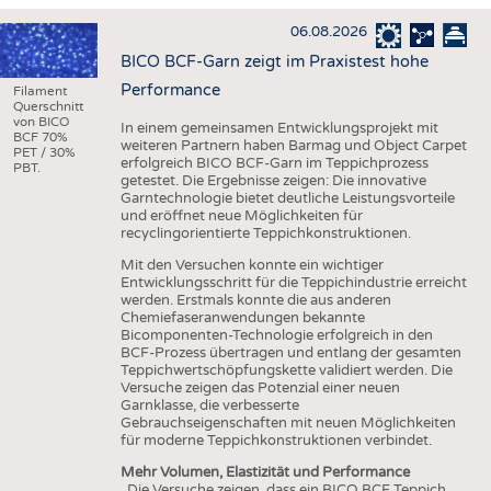
HAUS- UND HEIMTEXTILIEN
06.08.2026
BEKLEIDUNG
BICO BCF-Garn zeigt im Praxistest hohe
TESTS
Performance
Filament
Querschnitt
BUSINESS
FAKTEN
von BICO
In einem gemeinsamen Entwicklungsprojekt mit
BCF 70%
weiteren Partnern haben Barmag und Object Carpet
UNTERNEHMEN
STATISTICS
PET / 30%
erfolgreich BICO BCF-Garn im Teppichprozess
PBT.
getestet. Die Ergebnisse zeigen: Die innovative
AUSSCHREIBUNGEN
Garntechnologie bietet deutliche Leistungsvorteile
und eröffnet neue Möglichkeiten für
DTV AUSSCHREIBUNGSDIENST
recyclingorientierte Teppichkonstruktionen.
WISSEN
TERMINE
Mit den Versuchen konnte ein wichtiger
Entwicklungsschritt für die Teppichindustrie erreicht
DAUNENCHECK
BRANCHENTERMINE
werden. Erstmals konnte die aus anderen
Chemiefaseranwendungen bekannte
ADRESSEN & LINKS
Bicomponenten-Technologie erfolgreich in den
BCF-Prozess übertragen und entlang der gesamten
LABELS
Teppichwertschöpfungskette validiert werden. Die
Versuche zeigen das Potenzial einer neuen
PUBLIKATIONEN
Garnklasse, die verbesserte
Gebrauchseigenschaften mit neuen Möglichkeiten
für moderne Teppichkonstruktionen verbindet.
Mehr Volumen, Elastizität und Performance
„Die Versuche zeigen, dass ein BICO BCF Teppich