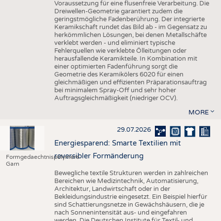
Voraussetzung für eine flusenfreie Verarbeitung. Die
Dreiwellen-Geometrie garantiert zudem die
geringstmögliche Fadenberührung. Der integrierte
Keramikschaft rundet das Bild ab - im Gegensatz zu
herkömmlichen Lösungen, bei denen Metallschäfte
verklebt werden - und eliminiert typische
Fehlerquellen wie verklebte Ölleitungen oder
herausfallende Keramikteile. In Kombination mit
einer optimierten Fadenführung sorgt die
Geometrie des Keramikölers 6020 für einen
gleichmäßigen und effizienten Präparationsauftrag
bei minimalem Spray-Off und sehr hoher
Auftragsgleichmäßigkeit (niedriger OCV).
MORE
29.07.2026
Energiesparend: Smarte Textilien mit
reversibler Formänderung
Formgedaechtnispolymere
Garn
Bewegliche textile Strukturen werden in zahlreichen
Bereichen wie Medizintechnik, Automatisierung,
Architektur, Landwirtschaft oder in der
Bekleidungsindustrie eingesetzt. Ein Beispiel hierfür
sind Schattierungsnetze in Gewächshäusern, die je
nach Sonnenintensität aus- und eingefahren
werden. Die Deutschen Institute für Textil- und