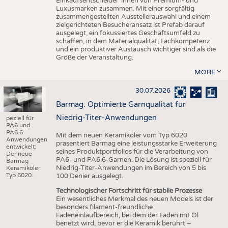
Einkaufsentscheider*innen von Premium- und
Luxusmarken zusammen. Mit einer sorgfältig
zusammengestellten Ausstellerauswahl und einem
zielgerichteten Besucheransatz ist Prefab darauf
ausgelegt, ein fokussiertes Geschäftsumfeld zu
schaffen, in dem Materialqualität, Fachkompetenz
und ein produktiver Austausch wichtiger sind als die
Größe der Veranstaltung.
MORE
30.07.2026
Barmag: Optimierte Garnqualität für
Niedrig-Titer-Anwendungen
peziell für
PA6 und
PA6.6
Mit dem neuen Keramiköler vom Typ 6020
Anwendungen
präsentiert Barmag eine leistungsstarke Erweiterung
entwickelt:
seines Produktportfolios für die Verarbeitung von
Der neue
PA6- und PA6.6-Garnen. Die Lösung ist speziell für
Barmag
Niedrig-Titer-Anwendungen im Bereich von 5 bis
Keramiköler
Typ 6020.
100 Denier ausgelegt.
Technologischer Fortschritt für stabile Prozesse
Ein wesentliches Merkmal des neuen Models ist der
besonders filament-freundliche
Fadeneinlaufbereich, bei dem der Faden mit Öl
benetzt wird, bevor er die Keramik berührt –