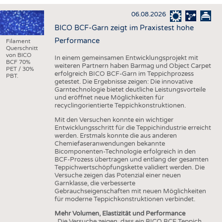
HAUS- UND HEIMTEXTILIEN
06.08.2026
BEKLEIDUNG
BICO BCF-Garn zeigt im Praxistest hohe
TESTS
Performance
Filament
Querschnitt
BUSINESS
FAKTEN
von BICO
In einem gemeinsamen Entwicklungsprojekt mit
BCF 70%
weiteren Partnern haben Barmag und Object Carpet
UNTERNEHMEN
STATISTICS
PET / 30%
erfolgreich BICO BCF-Garn im Teppichprozess
PBT.
getestet. Die Ergebnisse zeigen: Die innovative
AUSSCHREIBUNGEN
Garntechnologie bietet deutliche Leistungsvorteile
und eröffnet neue Möglichkeiten für
DTV AUSSCHREIBUNGSDIENST
recyclingorientierte Teppichkonstruktionen.
WISSEN
TERMINE
Mit den Versuchen konnte ein wichtiger
Entwicklungsschritt für die Teppichindustrie erreicht
DAUNENCHECK
BRANCHENTERMINE
werden. Erstmals konnte die aus anderen
Chemiefaseranwendungen bekannte
ADRESSEN & LINKS
Bicomponenten-Technologie erfolgreich in den
BCF-Prozess übertragen und entlang der gesamten
LABELS
Teppichwertschöpfungskette validiert werden. Die
Versuche zeigen das Potenzial einer neuen
PUBLIKATIONEN
Garnklasse, die verbesserte
Gebrauchseigenschaften mit neuen Möglichkeiten
für moderne Teppichkonstruktionen verbindet.
Mehr Volumen, Elastizität und Performance
„Die Versuche zeigen, dass ein BICO BCF Teppich