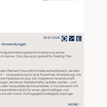
OSITES
DLUNG
ILMASCHINENBAU
ORIK
30.07.2026
CLING
ter-Anwendungen
HALTIGKEIT
mag eine leistungsstarke Erweiterung seines
SLAUFWIRTSCHAFT
-Garnen. Die Lösung ist speziell für Niedrig-Titer-
.
ISCHE TEXTILIEN
 TEXTILES
ders filament-freundliche Fadeneinlaufbereich, bei dem
rt – Voraussetzung für eine flusenfreie Verarbeitung. Die
ZIN
iche Fadenberührung. Der integrierte Keramikschaft
ngen, bei denen Metallschäfte verklebt werden - und
 UND HEIMTEXTILIEN
en oder herausfallende Keramikteile. In Kombination mit
 Keramikölers 6020 für einen gleichmäßigen und
EIDUNG
 und sehr hoher Auftragsgleichmäßigkeit (niedriger
MORE