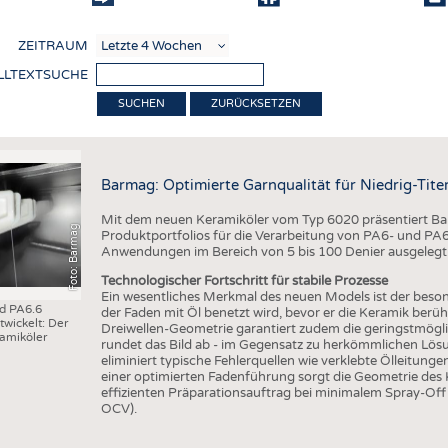
COMP
ZEITRAUM
VERE
LLTEXTSUCHE
TEXT
ZURÜCKSETZEN
SENS
RECY
Barmag: Optimierte Garnqualität für Niedrig-Ti
NACH
Mit dem neuen Keramiköler vom Typ 6020 präsentiert Bar
KREI
Foto: Barmag
Produktportfolios für die Verarbeitung von PA6- und PA6.6
Anwendungen im Bereich von 5 bis 100 Denier ausgelegt
TECHN
Technologischer Fortschritt für stabile Prozesse
SMART
Ein wesentliches Merkmal des neuen Models ist der beson
nd PA6.6
der Faden mit Öl benetzt wird, bevor er die Keramik berüh
wickelt: Der
MEDI
Dreiwellen-Geometrie garantiert zudem die geringstmögl
amiköler
rundet das Bild ab - im Gegensatz zu herkömmlichen Lösu
HAUS-
eliminiert typische Fehlerquellen wie verklebte Ölleitung
einer optimierten Fadenführung sorgt die Geometrie des
BEKL
effizienten Präparationsauftrag bei minimalem Spray-Off
OCV).
TESTS