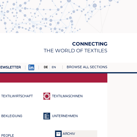
CONNECTING
THE WORLD OF TEXTILES
BROWSE ALL SECTIONS
EWSLETTER
DE
EN
AMPUS
TOFFE
TEXTILWIRTSCHAFT
TEXTILMASCHINEN
RN
E
BEKLEIDUNG
UNTERNEHMEN
BE
ICKE & GEWIRKE
ARCHIV
PEOPLE
STOFFE