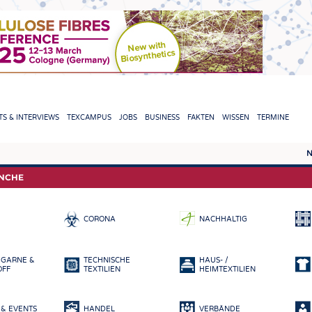
TION
S & INTERVIEWS
TEXCAMPUS
JOBS
BUSINESS
FAKTEN
WISSEN
TERMINE
N
REPORTS & INTERVIEWS
TEXC
ANCHE
TEXTINATION NEWSLINE
ROHS
CORONA
NACHHALTIG
TEXTILE LEADERSHIP
FASE
GARN
 GARNE &
TECHNISCHE
HAUS- /
GEWE
OFF
TEXTILIEN
HEIMTEXTILIEN
GESTR
& EVENTS
HANDEL
VERBÄNDE
VLIES