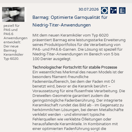
30.07.2026
Barmag: Optimierte Garnqualität für
Niedrig-Titer-Anwendungen
peziell für
PA6 und
PA6.6
Mit dem neuen Keramiköler vom Typ 6020
Anwendungen
präsentiert Barmag eine leistungsstarke Erweiterung
entwickelt:
seines Produktportfolios für die Verarbeitung von
Der neue
PA6- und PA6.6-Garnen. Die Lösung ist speziell für
Barmag
Niedrig-Titer-Anwendungen im Bereich von 5 bis
Keramiköler
Typ 6020.
100 Denier ausgelegt.
Technologischer Fortschritt für stabile Prozesse
Ein wesentliches Merkmal des neuen Models ist der
besonders filament-freundliche
Fadeneinlaufbereich, bei dem der Faden mit Öl
benetzt wird, bevor er die Keramik berührt –
Voraussetzung für eine flusenfreie Verarbeitung. Die
Dreiwellen-Geometrie garantiert zudem die
geringstmögliche Fadenberührung. Der integrierte
Keramikschaft rundet das Bild ab - im Gegensatz zu
herkömmlichen Lösungen, bei denen Metallschäfte
verklebt werden - und eliminiert typische
Fehlerquellen wie verklebte Ölleitungen oder
herausfallende Keramikteile. In Kombination mit
einer optimierten Fadenführung sorgt die