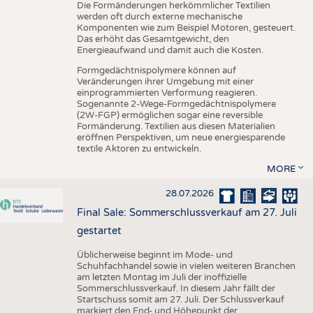
Die Formänderungen herkömmlicher Textilien
werden oft durch externe mechanische
Komponenten wie zum Beispiel Motoren, gesteuert.
Das erhöht das Gesamtgewicht, den
Energieaufwand und damit auch die Kosten.
Formgedächtnispolymere können auf
Veränderungen ihrer Umgebung mit einer
einprogrammierten Verformung reagieren.
Sogenannte 2-Wege-Formgedächtnispolymere
(2W-FGP) ermöglichen sogar eine reversible
Formänderung. Textilien aus diesen Materialien
eröffnen Perspektiven, um neue energiesparende
textile Aktoren zu entwickeln.
MORE
28.07.2026
Final Sale: Sommerschlussverkauf am 27. Juli
gestartet
Üblicherweise beginnt im Mode- und
Schuhfachhandel sowie in vielen weiteren Branchen
am letzten Montag im Juli der inoffizielle
Sommerschlussverkauf. In diesem Jahr fällt der
Startschuss somit am 27. Juli. Der Schlussverkauf
markiert den End- und Höhepunkt der