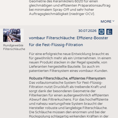
Geometrie des Keramikölers 6020 für einen
gleichmäßigen und effizienten Präparationsauftrag
bei minimalem Spray-Off und sehr hoher
Auftragsgleichmäßigkeit (niedriger OCV).
MORE
30.07.2026
vombaur Filterschläuche: Effizienz-Booster
für die Fest-Flüssig-Filtration
Rundgewebte
Filterschläuche
Für eine erfolgreiche neue Entwicklung braucht es
für gewöhnlich mehr als ein Unternehmen. In einem
neuen Produkt stecken in der Regel spezielle, von
Lieferanten hergestellte Bauteile. So auch im
patentierten Filtersystem eines vombaur-Kunden.
Robuste Filterschläuche, effizientes Filtersystem
Das vollautomatische System für Fest-Flüssig-
Filtration nutzt Druckluft als treibende Kraft und
sorgt dank der besonderen Geometrie der
Filterkerzen für einen außergewöhnlich effizienten
Abwurf des Filtrerkuchens. Für das hocheffiziente
und nahezu wartungsfreie System braucht der
Hersteller robuste und langlebige Filterschläuche.
Die Schläuche müssen den enormen und bei der
Rückspülung schlagartig wirkenden Kräften in der