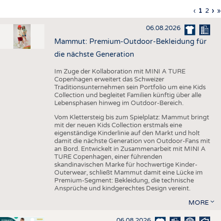
HAUS- UND HEIMTEXTILIEN
Vorherig
‹
Aktuell
1
Seite
2
Nä
›
L
»
Seitennummerierung
Seite
Seite
Sei
S
BEKLEIDUNG
06.08.2026
TESTS
Mammut: Premium-Outdoor-Bekleidung für
BUSINESS
FAKTEN
die nächste Generation
UNTERNEHMEN
STATISTICS
Im Zuge der Kollaboration mit MINI A TURE
Copenhagen erweitert das Schweizer
AUSSCHREIBUNGEN
Traditionsunternehmen sein Portfolio um eine Kids
Collection und begleitet Familien künftig über alle
DTV AUSSCHREIBUNGSDIENST
Lebensphasen hinweg im Outdoor-Bereich.
WISSEN
TERMINE
Vom Klettersteig bis zum Spielplatz: Mammut bringt
mit der neuen Kids Collection erstmals eine
DAUNENCHECK
BRANCHENTERMINE
eigenständige Kinderlinie auf den Markt und holt
damit die nächste Generation von Outdoor-Fans mit
ADRESSEN & LINKS
an Bord. Entwickelt in Zusammenarbeit mit MINI A
TURE Copenhagen, einer führenden
LABELS
skandinavischen Marke für hochwertige Kinder-
Outerwear, schließt Mammut damit eine Lücke im
PUBLIKATIONEN
Premium-Segment: Bekleidung, die technische
Ansprüche und kindgerechtes Design vereint.
MORE
06.08.2026