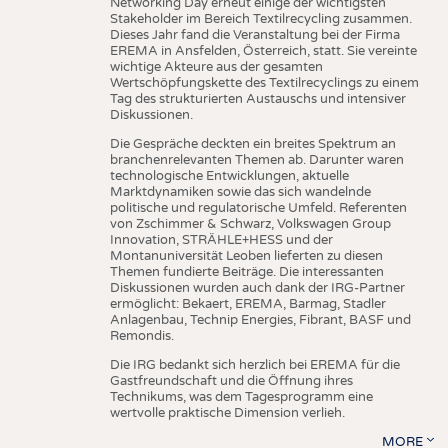
Networking Day erneut einige der wichtigsten
Stakeholder im Bereich Textilrecycling zusammen.
Dieses Jahr fand die Veranstaltung bei der Firma
EREMA in Ansfelden, Österreich, statt. Sie vereinte
wichtige Akteure aus der gesamten
Wertschöpfungskette des Textilrecyclings zu einem
Tag des strukturierten Austauschs und intensiver
Diskussionen.
Die Gespräche deckten ein breites Spektrum an
branchenrelevanten Themen ab. Darunter waren
technologische Entwicklungen, aktuelle
Marktdynamiken sowie das sich wandelnde
politische und regulatorische Umfeld. Referenten
von Zschimmer & Schwarz, Volkswagen Group
Innovation, STRÄHLE+HESS und der
Montanuniversität Leoben lieferten zu diesen
Themen fundierte Beiträge. Die interessanten
Diskussionen wurden auch dank der IRG-Partner
ermöglicht: Bekaert, EREMA, Barmag, Stadler
Anlagenbau, Technip Energies, Fibrant, BASF und
Remondis.
Die IRG bedankt sich herzlich bei EREMA für die
Gastfreundschaft und die Öffnung ihres
Technikums, was dem Tagesprogramm eine
wertvolle praktische Dimension verlieh.
MORE