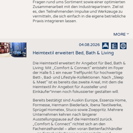
Fragen rund ums Sortiment sowie einer optimierten
Zusammenarbeit mit den Industriepartnern. Ziel ist
es, den Teilnehmenden Impulse und Werkzeuge zu
vermitteln, die sich einfach in die eigene betriebliche
Praxis integrieren lassen.
MORE
04.08.2026
Heimtextil erweitert Bed, Bath & Living
Die Heimtextil erweitert ihr Angebot für Bed, Bath &
Living: Mit „Comfort & Connect" entsteht im Foyer
der Halle 5.1 ein neuer Treffpunkt für hochwertige
Bett-, Bad- und Lifestyle-Kollektionen. Nach „Sleep
& Meet" ist es bereits das zweite Areal, mit dem die
Heimtextil ihr Angebot für Aussteller und
Einkäufer*innen noch fokussierter gestalten will.
Bereits bestätigt sind Auskin Europe, Essenza Home,
Formesse, Hermann Biederlack, Ibena Textilwerke,
Sprügel Hometex, Stuco sowie Zoeppritz. Mehrere
Unternehmen kehren nach längerer
Ausstellungspause auf die Heimtextil zurück.
„Comfort & Connect" richtet sich an den
Facheinzelhandel – allen voran Bettenfachhändler