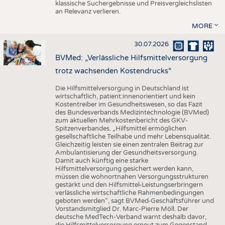
klassische Suchergebnisse und Preisvergleichslisten
an Relevanz verlieren.
MORE
30.07.2026
BVMed: „Verlässliche Hilfsmittelversorgung
trotz wachsenden Kostendrucks“
Die Hilfsmittelversorgung in Deutschland ist
wirtschaftlich, patient:innenorientiert und kein
Kostentreiber im Gesundheitswesen, so das Fazit
des Bundesverbands Medizintechnologie (BVMed)
zum aktuellen Mehrkostenbericht des GKV-
Spitzenverbandes. „Hilfsmittel ermöglichen
gesellschaftliche Teilhabe und mehr Lebensqualität.
Gleichzeitig leisten sie einen zentralen Beitrag zur
Ambulantisierung der Gesundheitsversorgung.
Damit auch künftig eine starke
Hilfsmittelversorgung gesichert werden kann,
müssen die wohnortnahen Versorgungsstrukturen
gestärkt und den Hilfsmittel-Leistungserbringern
verlässliche wirtschaftliche Rahmenbedingungen
geboten werden“, sagt BVMed-Geschäftsführer und
Vorstandsmitglied Dr. Marc-Pierre Möll. Der
deutsche MedTech-Verband warnt deshalb davor,
die Hilfsmittelversorgung erneut zum Gegenstand