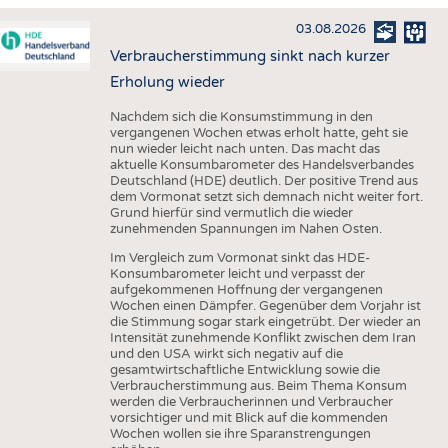
HAUS- UND HEIMTEXTILIEN
03.08.2026
BEKLEIDUNG
Verbraucherstimmung sinkt nach kurzer
TESTS
Erholung wieder
BUSINESS
FAKTEN
Nachdem sich die Konsumstimmung in den
vergangenen Wochen etwas erholt hatte, geht sie
UNTERNEHMEN
STATISTICS
nun wieder leicht nach unten. Das macht das
aktuelle Konsumbarometer des Handelsverbandes
AUSSCHREIBUNGEN
Deutschland (HDE) deutlich. Der positive Trend aus
dem Vormonat setzt sich demnach nicht weiter fort.
DTV AUSSCHREIBUNGSDIENST
Grund hierfür sind vermutlich die wieder
zunehmenden Spannungen im Nahen Osten.
WISSEN
TERMINE
Im Vergleich zum Vormonat sinkt das HDE-
DAUNENCHECK
BRANCHENTERMINE
Konsumbarometer leicht und verpasst der
aufgekommenen Hoffnung der vergangenen
ADRESSEN & LINKS
Wochen einen Dämpfer. Gegenüber dem Vorjahr ist
die Stimmung sogar stark eingetrübt. Der wieder an
LABELS
Intensität zunehmende Konflikt zwischen dem Iran
und den USA wirkt sich negativ auf die
PUBLIKATIONEN
gesamtwirtschaftliche Entwicklung sowie die
Verbraucherstimmung aus. Beim Thema Konsum
werden die Verbraucherinnen und Verbraucher
vorsichtiger und mit Blick auf die kommenden
Wochen wollen sie ihre Sparanstrengungen