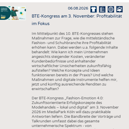
HAUS- UND HEIMTEXTILIEN
06.08.2026
BEKLEIDUNG
BTE-Kongress am 3. November: Profitabilität
TESTS
im Fokus
BUSINESS
FAKTEN
Im Mittelpunkt des 10. BTE-Kongresses stehen
Maßnahmen zur Frage, wie die mittelständische
UNTERNEHMEN
STATISTICS
Fashion- und Schuhbranche ihre Profitabilität
erhöhen kann. Dabei werden u.a. folgende Inhalte
AUSSCHREIBUNGEN
behandelt: Wie kann ich mein Unternehmen
angesichts steigender Kosten, veränderter
DTV AUSSCHREIBUNGSDIENST
Kundenbedürfnisse und anhaltender
wirtschaftlicher Unsicherheiten zukunftsfähig
WISSEN
TERMINE
aufstellen? Welche Konzepte und Ideen
funktionieren bereits in der Praxis? Und welche
DAUNENCHECK
BRANCHENTERMINE
Maßnahmen und digitale Instrumente helfen mir,
jetzt und künftig ausreichende Renditen zu
ADRESSEN & LINKS
erwirtschaften?
LABELS
Der BTE-Kongress „Fashion-Emotion 4.0:
Zukunftsorientierte Erfolgskonzepte des
PUBLIKATIONEN
Modehandels – lokal und digital“ am 3. November
2026 im MediaPark Köln will dazu praktikable
Antworten liefern. Die Bandbreite der Vorträge und
Talkrunden umfasst dabei das gesamte
unternehmerische Spektrum - von