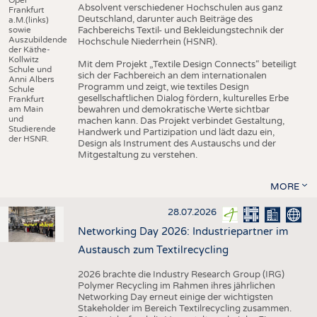
Absolvent verschiedener Hochschulen aus ganz
Frankfurt
Deutschland, darunter auch Beiträge des
a.M.(links)
sowie
Fachbereichs Textil- und Bekleidungstechnik der
Auszubildende
Hochschule Niederrhein (HSNR).
der Käthe-
Kollwitz
Mit dem Projekt „Textile Design Connects“ beteiligt
Schule und
sich der Fachbereich an dem internationalen
Anni Albers
Programm und zeigt, wie textiles Design
Schule
gesellschaftlichen Dialog fördern, kulturelles Erbe
Frankfurt
am Main
bewahren und demokratische Werte sichtbar
und
machen kann. Das Projekt verbindet Gestaltung,
Studierende
Handwerk und Partizipation und lädt dazu ein,
der HSNR.
Design als Instrument des Austauschs und der
Mitgestaltung zu verstehen.
MORE
28.07.2026
Networking Day 2026: Industriepartner im
Austausch zum Textilrecycling
2026 brachte die Industry Research Group (IRG)
Polymer Recycling im Rahmen ihres jährlichen
Networking Day erneut einige der wichtigsten
Stakeholder im Bereich Textilrecycling zusammen.