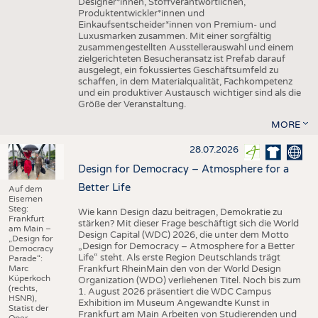
Designer*innen, Stoffverantwortlichen,
Produktentwickler*innen und
Einkaufsentscheider*innen von Premium- und
Luxusmarken zusammen. Mit einer sorgfältig
zusammengestellten Ausstellerauswahl und einem
zielgerichteten Besucheransatz ist Prefab darauf
ausgelegt, ein fokussiertes Geschäftsumfeld zu
schaffen, in dem Materialqualität, Fachkompetenz
und ein produktiver Austausch wichtiger sind als die
Größe der Veranstaltung.
MORE
28.07.2026
Design for Democracy – Atmosphere for a
Better Life
Auf dem
Eisernen
Steg:
Wie kann Design dazu beitragen, Demokratie zu
Frankfurt
stärken? Mit dieser Frage beschäftigt sich die World
am Main –
Design Capital (WDC) 2026, die unter dem Motto
„Design for
„Design for Democracy – Atmosphere for a Better
Democracy
Life“ steht. Als erste Region Deutschlands trägt
Parade“:
Marc
Frankfurt RheinMain den von der World Design
Küperkoch
Organization (WDO) verliehenen Titel. Noch bis zum
(rechts,
1. August 2026 präsentiert die WDC Campus
HSNR),
Exhibition im Museum Angewandte Kunst in
Statist der
Frankfurt am Main Arbeiten von Studierenden und
Oper