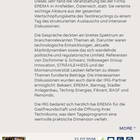
Dieses Jahr fand die Veranstaltung bei der Firma
EREMA in Ansfelden, Österreich, statt. Sie vereinte
wichtige Akteure aus der gesamten
Wertschöpfungskette des Textilrecyclings zu einem
Tag des strukturierten Austauschs und intensiver
Diskussionen.
Die Gespräche deckten ein breites Spektrum an
branchenrelevanten Themen ab. Darunter waren
technologische Entwicklungen, aktuelle
Marktdynamiken sowie das sich wandelnde
politische und regulatorische Umfeld. Referenten
von Zschimmer & Schwarz, Volkswagen Group
Innovation, STRÄHLE+HESS und der
Montanuniversität Leoben lieferten zu diesen
Themen fundierte Beiträge. Die interessanten
Diskussionen wurden auch dank der IRG-Partner
ermöglicht: Bekaert, EREMA, Barmag, Stadler
Anlagenbau, Technip Energies, Fibrant, BASF und
Remondis.
Die IRG bedankt sich herzlich bei EREMA für die
Gastfreundschaft und die Öffnung ihres
Technikums, was dem Tagesprogramm eine
wertvolle praktische Dimension verlieh.
MORE
21.07.2026