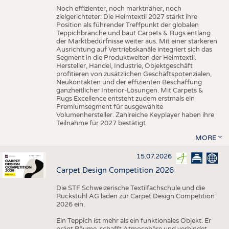
Noch effizienter, noch marktnäher, noch
zielgerichteter: Die Heimtextil 2027 stärkt ihre
Position als führender Treffpunkt der globalen
Teppichbranche und baut Carpets & Rugs entlang
der Marktbedürfnisse weiter aus. Mit einer stärkeren
Ausrichtung auf Vertriebskanäle integriert sich das
Segment in die Produktwelten der Heimtextil.
Hersteller, Handel, Industrie, Objektgeschäft
profitieren von zusätzlichen Geschäftspotenzialen,
Neukontakten und der effizienten Beschaffung
ganzheitlicher Interior-Lösungen. Mit Carpets &
Rugs Excellence entsteht zudem erstmals ein
Premiumsegment für ausgewählte
Volumenhersteller. Zahlreiche Keyplayer haben ihre
Teilnahme für 2027 bestätigt.
MORE
15.07.2026
Carpet Design Competition 2026
Die STF Schweizerische Textilfachschule und die
Ruckstuhl AG laden zur Carpet Design Competition
2026 ein.
Ein Teppich ist mehr als ein funktionales Objekt. Er
prägt Räume, schafft Atmosphäre und verbindet