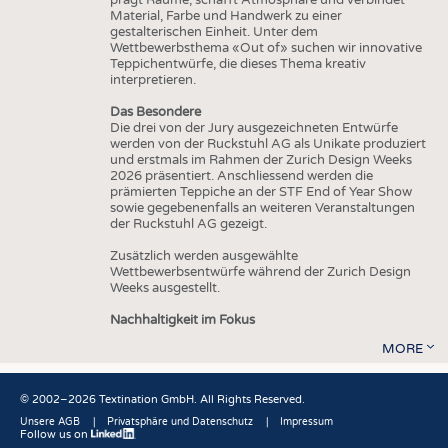
Material, Farbe und Handwerk zu einer
gestalterischen Einheit. Unter dem
Wettbewerbsthema «Out of» suchen wir innovative
Teppichentwürfe, die dieses Thema kreativ
interpretieren.
Das Besondere
Die drei von der Jury ausgezeichneten Entwürfe
werden von der Ruckstuhl AG als Unikate produziert
und erstmals im Rahmen der Zurich Design Weeks
2026 präsentiert. Anschliessend werden die
prämierten Teppiche an der STF End of Year Show
sowie gegebenenfalls an weiteren Veranstaltungen
der Ruckstuhl AG gezeigt.
Zusätzlich werden ausgewählte
Wettbewerbsentwürfe während der Zurich Design
Weeks ausgestellt.
Nachhaltigkeit im Fokus
MORE
© 2002–2026 Textination GmbH. All Rights Reserved.
Unsere AGB
Privatsphäre und Datenschutz
Impressum
Follow us on
Fußbereich