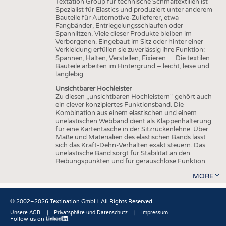
Textation Group für technische Schmaltextilien ist
Spezialist für Elastics und produziert unter anderem
Bauteile für Automotive-Zulieferer, etwa
Fangbänder, Entriegelungsschlaufen oder
Spannlitzen. Viele dieser Produkte bleiben im
Verborgenen. Eingebaut im Sitz oder hinter einer
Verkleidung erfüllen sie zuverlässig ihre Funktion:
Spannen, Halten, Verstellen, Fixieren … Die textilen
Bauteile arbeiten im Hintergrund – leicht, leise und
langlebig.
Unsichtbarer Hochleister
Zu diesen „unsichtbaren Hochleistern“ gehört auch
ein clever konzipiertes Funktionsband. Die
Kombination aus einem elastischen und einem
unelastischen Webband dient als Klappenhalterung
für eine Kartentasche in der Sitzrückenlehne. Über
Maße und Materialien des elastischen Bands lässt
sich das Kraft-Dehn-Verhalten exakt steuern. Das
unelastische Band sorgt für Stabilität an den
Reibungspunkten und für geräuschlose Funktion.
MORE
© 2002–2026 Textination GmbH. All Rights Reserved.
Unsere AGB
Privatsphäre und Datenschutz
Impressum
Follow us on
Fußbereich