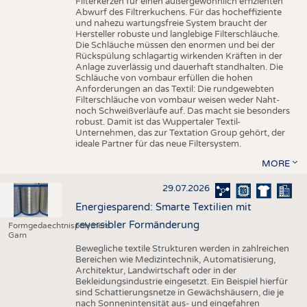
Filterkerzen für einen außergewöhnlich effizienten
Abwurf des Filtrerkuchens. Für das hocheffiziente
und nahezu wartungsfreie System braucht der
Hersteller robuste und langlebige Filterschläuche.
Die Schläuche müssen den enormen und bei der
Rückspülung schlagartig wirkenden Kräften in der
Anlage zuverlässig und dauerhaft standhalten. Die
Schläuche von vombaur erfüllen die hohen
Anforderungen an das Textil: Die rundgewebten
Filterschläuche von vombaur weisen weder Naht-
noch Schweißverläufe auf. Das macht sie besonders
robust. Damit ist das Wuppertaler Textil-
Unternehmen, das zur Textation Group gehört, der
ideale Partner für das neue Filtersystem.
MORE
29.07.2026
Energiesparend: Smarte Textilien mit
reversibler Formänderung
Formgedaechtnispolymere
Garn
Bewegliche textile Strukturen werden in zahlreichen
Bereichen wie Medizintechnik, Automatisierung,
Architektur, Landwirtschaft oder in der
Bekleidungsindustrie eingesetzt. Ein Beispiel hierfür
sind Schattierungsnetze in Gewächshäusern, die je
nach Sonnenintensität aus- und eingefahren