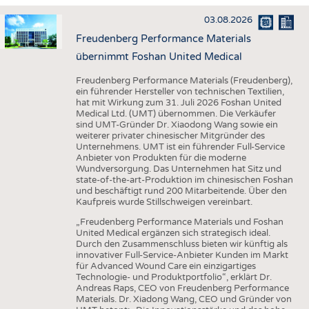
HAUS- UND HEIMTEXTILIEN
03.08.2026
BEKLEIDUNG
Freudenberg Performance Materials
TESTS
übernimmt Foshan United Medical
BUSINESS
FAKTEN
Freudenberg Performance Materials (Freudenberg),
ein führender Hersteller von technischen Textilien,
UNTERNEHMEN
STATISTICS
hat mit Wirkung zum 31. Juli 2026 Foshan United
Medical Ltd. (UMT) übernommen. Die Verkäufer
AUSSCHREIBUNGEN
sind UMT-Gründer Dr. Xiaodong Wang sowie ein
weiterer privater chinesischer Mitgründer des
DTV AUSSCHREIBUNGSDIENST
Unternehmens. UMT ist ein führender Full-Service
Anbieter von Produkten für die moderne
WISSEN
TERMINE
Wundversorgung. Das Unternehmen hat Sitz und
state-of-the-art-Produktion im chinesischen Foshan
DAUNENCHECK
BRANCHENTERMINE
und beschäftigt rund 200 Mitarbeitende. Über den
Kaufpreis wurde Stillschweigen vereinbart.
ADRESSEN & LINKS
„Freudenberg Performance Materials und Foshan
LABELS
United Medical ergänzen sich strategisch ideal.
Durch den Zusammenschluss bieten wir künftig als
PUBLIKATIONEN
innovativer Full-Service-Anbieter Kunden im Markt
für Advanced Wound Care ein einzigartiges
Technologie- und Produktportfolio“, erklärt Dr.
Andreas Raps, CEO von Freudenberg Performance
Materials. Dr. Xiadong Wang, CEO und Gründer von