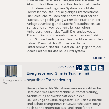
Filterkerzen für einen außergewöhnlich effizienten
Abwurf des Filtrerkuchens. Für das hocheffiziente
und nahezu wartungsfreie System braucht der
Hersteller robuste und langlebige Filterschläuche.
Die Schläuche müssen den enormen und bei der
Rückspülung schlagartig wirkenden Kräften in der
Anlage zuverlässig und dauerhaft standhalten. Die
Schläuche von vombaur erfüllen die hohen
Anforderungen an das Textil: Die rundgewebten
Filterschläuche von vombaur weisen weder Naht-
noch Schweißverläufe auf. Das macht sie besonders
robust. Damit ist das Wuppertaler Textil-
Unternehmen, das zur Textation Group gehört, der
ideale Partner für das neue Filtersystem.
MORE
29.07.2026
Energiesparend: Smarte Textilien mit
reversibler Formänderung
Formgedaechtnispolymere
Garn
Bewegliche textile Strukturen werden in zahlreichen
Bereichen wie Medizintechnik, Automatisierung,
Architektur, Landwirtschaft oder in der
Bekleidungsindustrie eingesetzt. Ein Beispiel hierfür
sind Schattierungsnetze in Gewächshäusern, die je
nach Sonnenintensität aus- und eingefahren