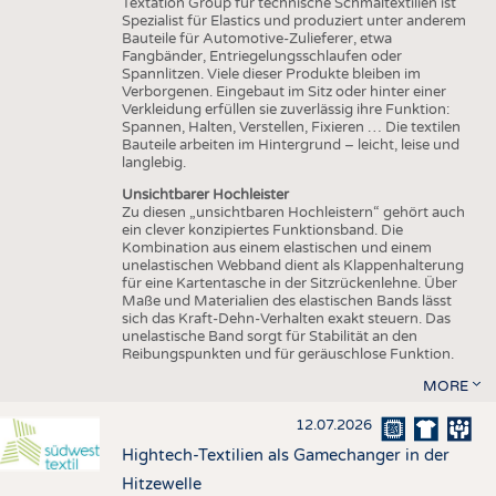
Textation Group für technische Schmaltextilien ist
Spezialist für Elastics und produziert unter anderem
Bauteile für Automotive-Zulieferer, etwa
Fangbänder, Entriegelungsschlaufen oder
Spannlitzen. Viele dieser Produkte bleiben im
Verborgenen. Eingebaut im Sitz oder hinter einer
Verkleidung erfüllen sie zuverlässig ihre Funktion:
Spannen, Halten, Verstellen, Fixieren … Die textilen
Bauteile arbeiten im Hintergrund – leicht, leise und
langlebig.
Unsichtbarer Hochleister
Zu diesen „unsichtbaren Hochleistern“ gehört auch
ein clever konzipiertes Funktionsband. Die
Kombination aus einem elastischen und einem
unelastischen Webband dient als Klappenhalterung
für eine Kartentasche in der Sitzrückenlehne. Über
Maße und Materialien des elastischen Bands lässt
sich das Kraft-Dehn-Verhalten exakt steuern. Das
unelastische Band sorgt für Stabilität an den
Reibungspunkten und für geräuschlose Funktion.
MORE
12.07.2026
Hightech-Textilien als Gamechanger in der
Hitzewelle