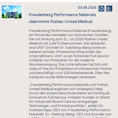
HAUS- UND HEIMTEXTILIEN
03.08.2026
BEKLEIDUNG
Freudenberg Performance Materials
TESTS
übernimmt Foshan United Medical
BUSINESS
FAKTEN
Freudenberg Performance Materials (Freudenberg),
ein führender Hersteller von technischen Textilien,
UNTERNEHMEN
STATISTICS
hat mit Wirkung zum 31. Juli 2026 Foshan United
Medical Ltd. (UMT) übernommen. Die Verkäufer
AUSSCHREIBUNGEN
sind UMT-Gründer Dr. Xiaodong Wang sowie ein
weiterer privater chinesischer Mitgründer des
DTV AUSSCHREIBUNGSDIENST
Unternehmens. UMT ist ein führender Full-Service
Anbieter von Produkten für die moderne
WISSEN
TERMINE
Wundversorgung. Das Unternehmen hat Sitz und
state-of-the-art-Produktion im chinesischen Foshan
DAUNENCHECK
BRANCHENTERMINE
und beschäftigt rund 200 Mitarbeitende. Über den
Kaufpreis wurde Stillschweigen vereinbart.
ADRESSEN & LINKS
„Freudenberg Performance Materials und Foshan
LABELS
United Medical ergänzen sich strategisch ideal.
Durch den Zusammenschluss bieten wir künftig als
PUBLIKATIONEN
innovativer Full-Service-Anbieter Kunden im Markt
für Advanced Wound Care ein einzigartiges
Technologie- und Produktportfolio“, erklärt Dr.
Andreas Raps, CEO von Freudenberg Performance
Materials. Dr. Xiadong Wang, CEO und Gründer von