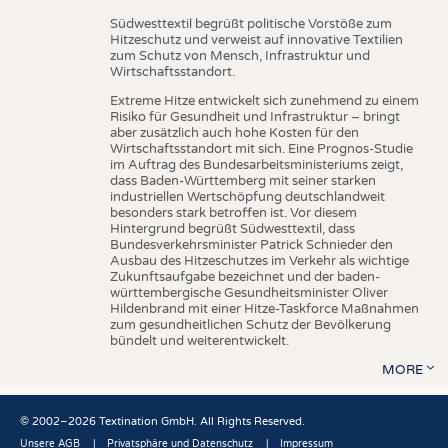
Südwesttextil begrüßt politische Vorstöße zum
Hitzeschutz und verweist auf innovative Textilien
zum Schutz von Mensch, Infrastruktur und
Wirtschaftsstandort.
Extreme Hitze entwickelt sich zunehmend zu einem
Risiko für Gesundheit und Infrastruktur – bringt
aber zusätzlich auch hohe Kosten für den
Wirtschaftsstandort mit sich. Eine Prognos-Studie
im Auftrag des Bundesarbeitsministeriums zeigt,
dass Baden-Württemberg mit seiner starken
industriellen Wertschöpfung deutschlandweit
besonders stark betroffen ist. Vor diesem
Hintergrund begrüßt Südwesttextil, dass
Bundesverkehrsminister Patrick Schnieder den
Ausbau des Hitzeschutzes im Verkehr als wichtige
Zukunftsaufgabe bezeichnet und der baden-
württembergische Gesundheitsminister Oliver
Hildenbrand mit einer Hitze-Taskforce Maßnahmen
zum gesundheitlichen Schutz der Bevölkerung
bündelt und weiterentwickelt.
MORE
© 2002–2026 Textination GmbH. All Rights Reserved.
Unsere AGB
Privatsphäre und Datenschutz
Impressum