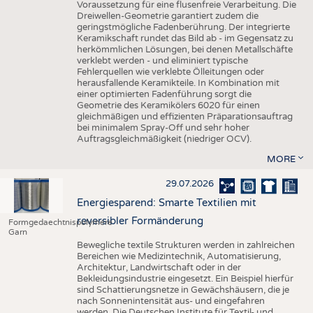
Voraussetzung für eine flusenfreie Verarbeitung. Die
Dreiwellen-Geometrie garantiert zudem die
geringstmögliche Fadenberührung. Der integrierte
Keramikschaft rundet das Bild ab - im Gegensatz zu
herkömmlichen Lösungen, bei denen Metallschäfte
verklebt werden - und eliminiert typische
Fehlerquellen wie verklebte Ölleitungen oder
herausfallende Keramikteile. In Kombination mit
einer optimierten Fadenführung sorgt die
Geometrie des Keramikölers 6020 für einen
gleichmäßigen und effizienten Präparationsauftrag
bei minimalem Spray-Off und sehr hoher
Auftragsgleichmäßigkeit (niedriger OCV).
MORE
29.07.2026
Energiesparend: Smarte Textilien mit
reversibler Formänderung
Formgedaechtnispolymere
Garn
Bewegliche textile Strukturen werden in zahlreichen
Bereichen wie Medizintechnik, Automatisierung,
Architektur, Landwirtschaft oder in der
Bekleidungsindustrie eingesetzt. Ein Beispiel hierfür
sind Schattierungsnetze in Gewächshäusern, die je
nach Sonnenintensität aus- und eingefahren
werden. Die Deutschen Institute für Textil- und