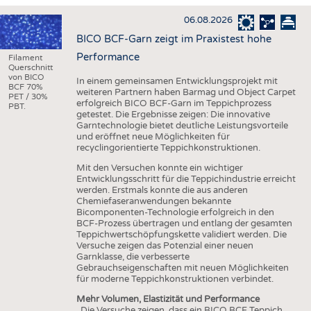
HAUS- UND HEIMTEXTILIEN
06.08.2026
BEKLEIDUNG
BICO BCF-Garn zeigt im Praxistest hohe
TESTS
Performance
Filament
Querschnitt
BUSINESS
FAKTEN
von BICO
In einem gemeinsamen Entwicklungsprojekt mit
BCF 70%
weiteren Partnern haben Barmag und Object Carpet
UNTERNEHMEN
STATISTICS
PET / 30%
erfolgreich BICO BCF-Garn im Teppichprozess
PBT.
getestet. Die Ergebnisse zeigen: Die innovative
AUSSCHREIBUNGEN
Garntechnologie bietet deutliche Leistungsvorteile
und eröffnet neue Möglichkeiten für
DTV AUSSCHREIBUNGSDIENST
recyclingorientierte Teppichkonstruktionen.
WISSEN
TERMINE
Mit den Versuchen konnte ein wichtiger
Entwicklungsschritt für die Teppichindustrie erreicht
DAUNENCHECK
BRANCHENTERMINE
werden. Erstmals konnte die aus anderen
Chemiefaseranwendungen bekannte
ADRESSEN & LINKS
Bicomponenten-Technologie erfolgreich in den
BCF-Prozess übertragen und entlang der gesamten
LABELS
Teppichwertschöpfungskette validiert werden. Die
Versuche zeigen das Potenzial einer neuen
PUBLIKATIONEN
Garnklasse, die verbesserte
Gebrauchseigenschaften mit neuen Möglichkeiten
für moderne Teppichkonstruktionen verbindet.
Mehr Volumen, Elastizität und Performance
„Die Versuche zeigen, dass ein BICO BCF Teppich