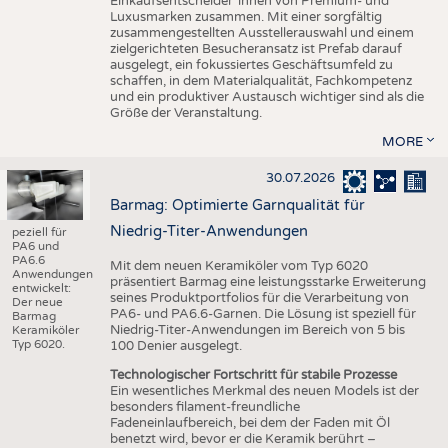
Einkaufsentscheider*innen von Premium- und
Luxusmarken zusammen. Mit einer sorgfältig
zusammengestellten Ausstellerauswahl und einem
zielgerichteten Besucheransatz ist Prefab darauf
ausgelegt, ein fokussiertes Geschäftsumfeld zu
schaffen, in dem Materialqualität, Fachkompetenz
und ein produktiver Austausch wichtiger sind als die
Größe der Veranstaltung.
MORE
30.07.2026
Barmag: Optimierte Garnqualität für
Niedrig-Titer-Anwendungen
peziell für
PA6 und
PA6.6
Mit dem neuen Keramiköler vom Typ 6020
Anwendungen
präsentiert Barmag eine leistungsstarke Erweiterung
entwickelt:
seines Produktportfolios für die Verarbeitung von
Der neue
PA6- und PA6.6-Garnen. Die Lösung ist speziell für
Barmag
Niedrig-Titer-Anwendungen im Bereich von 5 bis
Keramiköler
Typ 6020.
100 Denier ausgelegt.
Technologischer Fortschritt für stabile Prozesse
Ein wesentliches Merkmal des neuen Models ist der
besonders filament-freundliche
Fadeneinlaufbereich, bei dem der Faden mit Öl
benetzt wird, bevor er die Keramik berührt –