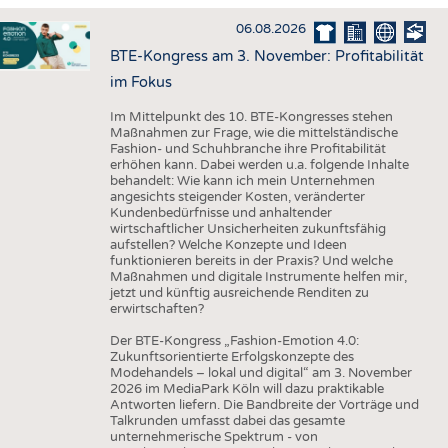
HAUS- UND HEIMTEXTILIEN
06.08.2026
BEKLEIDUNG
BTE-Kongress am 3. November: Profitabilität
TESTS
im Fokus
BUSINESS
FAKTEN
Im Mittelpunkt des 10. BTE-Kongresses stehen
Maßnahmen zur Frage, wie die mittelständische
UNTERNEHMEN
STATISTICS
Fashion- und Schuhbranche ihre Profitabilität
erhöhen kann. Dabei werden u.a. folgende Inhalte
AUSSCHREIBUNGEN
behandelt: Wie kann ich mein Unternehmen
angesichts steigender Kosten, veränderter
DTV AUSSCHREIBUNGSDIENST
Kundenbedürfnisse und anhaltender
wirtschaftlicher Unsicherheiten zukunftsfähig
WISSEN
TERMINE
aufstellen? Welche Konzepte und Ideen
funktionieren bereits in der Praxis? Und welche
DAUNENCHECK
BRANCHENTERMINE
Maßnahmen und digitale Instrumente helfen mir,
jetzt und künftig ausreichende Renditen zu
ADRESSEN & LINKS
erwirtschaften?
LABELS
Der BTE-Kongress „Fashion-Emotion 4.0:
Zukunftsorientierte Erfolgskonzepte des
PUBLIKATIONEN
Modehandels – lokal und digital“ am 3. November
2026 im MediaPark Köln will dazu praktikable
Antworten liefern. Die Bandbreite der Vorträge und
Talkrunden umfasst dabei das gesamte
unternehmerische Spektrum - von