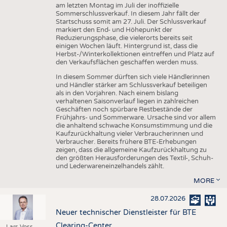
am letzten Montag im Juli der inoffizielle
Sommerschlussverkauf. In diesem Jahr fällt der
Startschuss somit am 27. Juli. Der Schlussverkauf
markiert den End- und Höhepunkt der
Reduzierungsphase, die vielerorts bereits seit
einigen Wochen läuft. Hintergrund ist, dass die
Herbst-/Winterkollektionen eintreffen und Platz auf
den Verkaufsflächen geschaffen werden muss.
In diesem Sommer dürften sich viele Händlerinnen
und Händler stärker am Schlussverkauf beteiligen
als in den Vorjahren. Nach einem bislang
verhaltenen Saisonverlauf liegen in zahlreichen
Geschäften noch spürbare Restbestände der
Frühjahrs- und Sommerware. Ursache sind vor allem
die anhaltend schwache Konsumstimmung und die
Kaufzurückhaltung vieler Verbraucherinnen und
Verbraucher. Bereits frühere BTE-Erhebungen
zeigen, dass die allgemeine Kaufzurückhaltung zu
den größten Herausforderungen des Textil-, Schuh-
und Lederwareneinzelhandels zählt.
MORE
28.07.2026
Neuer technischer Dienstleister für BTE
Clearing-Center
Lars Voss,