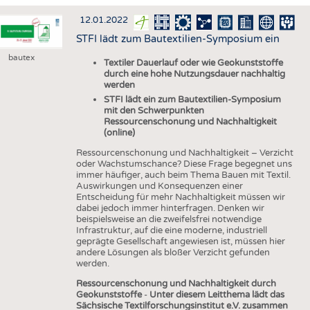
HAUS- UND HEIMTEXTILIEN
12.01.2022
BEKLEIDUNG
STFI lädt zum Bautextilien-Symposium ein
TESTS
bautex
Textiler Dauerlauf oder wie Geokunststoffe
BUSINESS
FAKTEN
durch eine hohe Nutzungsdauer nachhaltig
werden
UNTERNEHMEN
STATISTICS
STFI lädt ein zum Bautextilien-Symposium
mit den Schwerpunkten
AUSSCHREIBUNGEN
Ressourcenschonung und Nachhaltigkeit
(online)
DTV AUSSCHREIBUNGSDIENST
Ressourcenschonung und Nachhaltigkeit – Verzicht
WISSEN
TERMINE
oder Wachstumschance? Diese Frage begegnet uns
immer häufiger, auch beim Thema Bauen mit Textil.
DAUNENCHECK
BRANCHENTERMINE
Auswirkungen und Konsequenzen einer
Entscheidung für mehr Nachhaltigkeit müssen wir
ADRESSEN & LINKS
dabei jedoch immer hinterfragen. Denken wir
beispielsweise an die zweifelsfrei notwendige
LABELS
Infrastruktur, auf die eine moderne, industriell
geprägte Gesellschaft angewiesen ist, müssen hier
PUBLIKATIONEN
andere Lösungen als bloßer Verzicht gefunden
werden.
Ressourcenschonung und Nachhaltigkeit durch
Geokunststoffe
-
Unter diesem Leitthema lädt das
Sächsische Textilforschungsinstitut e.V. zusammen