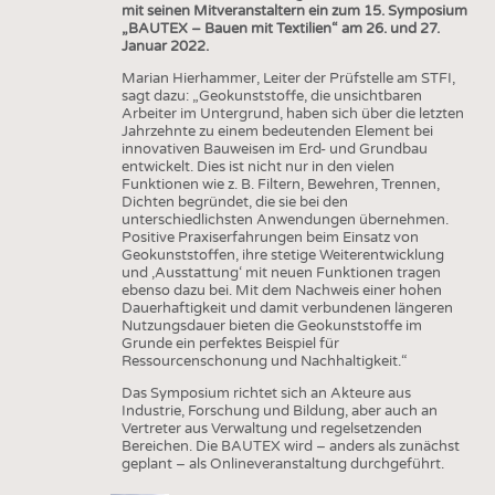
mit seinen Mitveranstaltern ein zum 15. Symposium
„BAUTEX – Bauen mit Textilien“ am 26. und 27.
Januar 2022.
Marian Hierhammer, Leiter der Prüfstelle am STFI,
sagt dazu: „Geokunststoffe, die unsichtbaren
Arbeiter im Untergrund, haben sich über die letzten
Jahrzehnte zu einem bedeutenden Element bei
innovativen Bauweisen im Erd- und Grundbau
entwickelt. Dies ist nicht nur in den vielen
Funktionen wie z. B. Filtern, Bewehren, Trennen,
Dichten begründet, die sie bei den
unterschiedlichsten Anwendungen übernehmen.
Positive Praxiserfahrungen beim Einsatz von
Geokunststoffen, ihre stetige Weiterentwicklung
und ‚Ausstattung‘ mit neuen Funktionen tragen
ebenso dazu bei. Mit dem Nachweis einer hohen
Dauerhaftigkeit und damit verbundenen längeren
Nutzungsdauer bieten die Geokunststoffe im
Grunde ein perfektes Beispiel für
Ressourcenschonung und Nachhaltigkeit.“
Das Symposium richtet sich an Akteure aus
Industrie, Forschung und Bildung, aber auch an
Vertreter aus Verwaltung und regelsetzenden
Bereichen. Die BAUTEX wird – anders als zunächst
geplant – als Onlineveranstaltung durchgeführt.