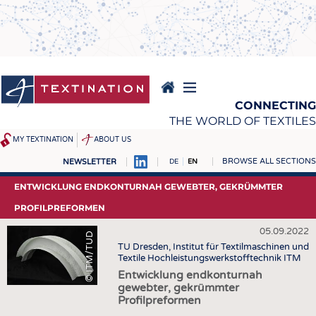
Skip
to
main
content
CONNECTING
THE WORLD OF TEXTILES
MY TEXTINATION
ABOUT US
BROWSE ALL SECTIONS
NEWSLETTER
DE
EN
NEWS
REPORTS & INTERVIEWS
ENTWICKLUNG ENDKONTURNAH GEWEBTER, GEKRÜMMTER
LATEST
TEXTINATION NEWSLINE
PROFILPREFORMEN
... FRANKLY SPEAKING
TEXTILE LEADERSHIP
05.09.2022
© ITM/TUD
TU Dresden, Institut für Textilmaschinen und
TEXCAMPUS
JOBS
Textile Hochleistungswerkstofftechnik ITM
RAW MATERIALS
JOBS
Entwicklung endkonturnah
gewebter, gekrümmter
FIBRES
KRÜGER PERSONAL
Profilpreformen