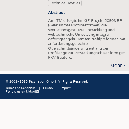
HEADHUNTING
YARNS
Technical Textiles
TRAINING & APPRENTICESHIP
FABRICS
Abstract
KNITTINGS
Am ITM erfolgte im IGF-Projekt 20903 BR
(Gekrümmte Profilpreformen) die
NONWOVENS
simulationsgestützte Entwicklung und
webtechnische Umsetzung integral
COMPOSITES
gefertigter gekrümmter Profilpreformen mit
anforderungsgerechter
FINISHING
Querschnittsänderung entlang der
Profillänge zur Verstärkung schalenförmiger
TEXTILE MACHINERY
FKV-Bauteile.
MORE
SENSOR TECHNOLOGY
RECYCLING
© 2002–2026 Textination GmbH. All Rights Reserved.
SUSTAINABILITY
Terms and Conditions
Privacy
Imprint
Follow us on
Fußbereich
CIRCULAR ECONOMY
TECHNICAL TEXTILES
SMART TEXTILES
MEDICINE