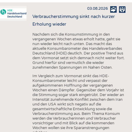
HAUS- UND HEIMTEXTILIEN
03.08.2026
BEKLEIDUNG
Verbraucherstimmung sinkt nach kurzer
TESTS
Erholung wieder
BUSINESS
FAKTEN
Nachdem sich die Konsumstimmung in den
vergangenen Wochen etwas erholt hatte, geht sie
UNTERNEHMEN
STATISTICS
nun wieder leicht nach unten. Das macht das
aktuelle Konsumbarometer des Handelsverbandes
AUSSCHREIBUNGEN
Deutschland (HDE) deutlich. Der positive Trend aus
dem Vormonat setzt sich demnach nicht weiter fort.
DTV AUSSCHREIBUNGSDIENST
Grund hierfür sind vermutlich die wieder
zunehmenden Spannungen im Nahen Osten.
WISSEN
TERMINE
Im Vergleich zum Vormonat sinkt das HDE-
DAUNENCHECK
BRANCHENTERMINE
Konsumbarometer leicht und verpasst der
aufgekommenen Hoffnung der vergangenen
ADRESSEN & LINKS
Wochen einen Dämpfer. Gegenüber dem Vorjahr ist
die Stimmung sogar stark eingetrübt. Der wieder an
LABELS
Intensität zunehmende Konflikt zwischen dem Iran
und den USA wirkt sich negativ auf die
PUBLIKATIONEN
gesamtwirtschaftliche Entwicklung sowie die
Verbraucherstimmung aus. Beim Thema Konsum
werden die Verbraucherinnen und Verbraucher
vorsichtiger und mit Blick auf die kommenden
Wochen wollen sie ihre Sparanstrengungen