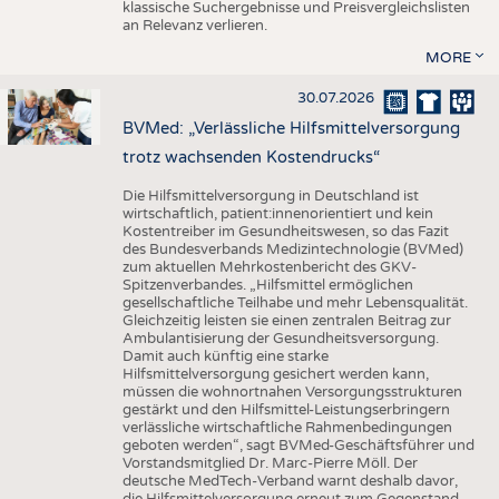
klassische Suchergebnisse und Preisvergleichslisten
an Relevanz verlieren.
MORE
30.07.2026
BVMed: „Verlässliche Hilfsmittelversorgung
trotz wachsenden Kostendrucks“
Die Hilfsmittelversorgung in Deutschland ist
wirtschaftlich, patient:innenorientiert und kein
Kostentreiber im Gesundheitswesen, so das Fazit
des Bundesverbands Medizintechnologie (BVMed)
zum aktuellen Mehrkostenbericht des GKV-
Spitzenverbandes. „Hilfsmittel ermöglichen
gesellschaftliche Teilhabe und mehr Lebensqualität.
Gleichzeitig leisten sie einen zentralen Beitrag zur
Ambulantisierung der Gesundheitsversorgung.
Damit auch künftig eine starke
Hilfsmittelversorgung gesichert werden kann,
müssen die wohnortnahen Versorgungsstrukturen
gestärkt und den Hilfsmittel-Leistungserbringern
verlässliche wirtschaftliche Rahmenbedingungen
geboten werden“, sagt BVMed-Geschäftsführer und
Vorstandsmitglied Dr. Marc-Pierre Möll. Der
deutsche MedTech-Verband warnt deshalb davor,
die Hilfsmittelversorgung erneut zum Gegenstand