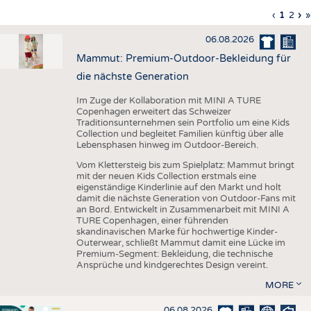
HAUS- UND HEIMTEXTILIEN
Vorherig
‹
Aktuell
1
Seite
2
Nä
›
L
»
Seitennummerierung
Seite
Seite
Sei
S
BEKLEIDUNG
06.08.2026
TESTS
Mammut: Premium-Outdoor-Bekleidung für
BUSINESS
FAKTEN
die nächste Generation
UNTERNEHMEN
STATISTICS
Im Zuge der Kollaboration mit MINI A TURE
Copenhagen erweitert das Schweizer
AUSSCHREIBUNGEN
Traditionsunternehmen sein Portfolio um eine Kids
Collection und begleitet Familien künftig über alle
DTV AUSSCHREIBUNGSDIENST
Lebensphasen hinweg im Outdoor-Bereich.
WISSEN
TERMINE
Vom Klettersteig bis zum Spielplatz: Mammut bringt
mit der neuen Kids Collection erstmals eine
DAUNENCHECK
BRANCHENTERMINE
eigenständige Kinderlinie auf den Markt und holt
damit die nächste Generation von Outdoor-Fans mit
ADRESSEN & LINKS
an Bord. Entwickelt in Zusammenarbeit mit MINI A
TURE Copenhagen, einer führenden
LABELS
skandinavischen Marke für hochwertige Kinder-
Outerwear, schließt Mammut damit eine Lücke im
PUBLIKATIONEN
Premium-Segment: Bekleidung, die technische
Ansprüche und kindgerechtes Design vereint.
MORE
06.08.2026