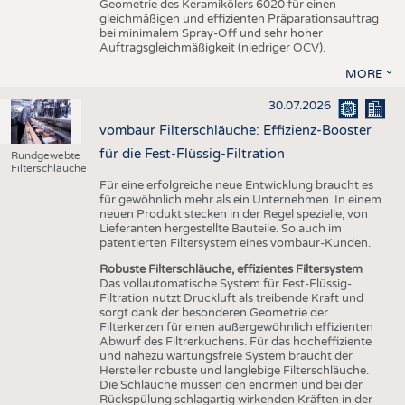
Geometrie des Keramikölers 6020 für einen
gleichmäßigen und effizienten Präparationsauftrag
bei minimalem Spray-Off und sehr hoher
Auftragsgleichmäßigkeit (niedriger OCV).
MORE
30.07.2026
vombaur Filterschläuche: Effizienz-Booster
für die Fest-Flüssig-Filtration
Rundgewebte
Filterschläuche
Für eine erfolgreiche neue Entwicklung braucht es
für gewöhnlich mehr als ein Unternehmen. In einem
neuen Produkt stecken in der Regel spezielle, von
Lieferanten hergestellte Bauteile. So auch im
patentierten Filtersystem eines vombaur-Kunden.
Robuste Filterschläuche, effizientes Filtersystem
Das vollautomatische System für Fest-Flüssig-
Filtration nutzt Druckluft als treibende Kraft und
sorgt dank der besonderen Geometrie der
Filterkerzen für einen außergewöhnlich effizienten
Abwurf des Filtrerkuchens. Für das hocheffiziente
und nahezu wartungsfreie System braucht der
Hersteller robuste und langlebige Filterschläuche.
Die Schläuche müssen den enormen und bei der
Rückspülung schlagartig wirkenden Kräften in der