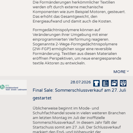
Die Formänderungen herkömmlicher Textilien
werden oft durch externe mechanische
Komponenten wie zum Beispiel Motoren, gesteuert.
Das erhöht das Gesamtgewicht, den
Energieaufwand und damit auch die Kosten.
Formgedächtnispolymere können auf
Veränderungen ihrer Umgebung mit einer
einprogrammierten Verformung reagieren.
Sogenannte 2-Wege-Formgedächtnispolymere
(2W-FGP) ermöglichen sogar eine reversible
Formänderung. Textilien aus diesen Materialien
eröffnen Perspektiven, um neue energiesparende
textile Aktoren zu entwickeln.
MORE
28.07.2026
Final Sale: Sommerschlussverkauf am 27. Juli
gestartet
Üblicherweise beginnt im Mode- und
Schuhfachhandel sowie in vielen weiteren Branchen
am letzten Montag im Juli der inoffizielle
Sommerschlussverkauf. In diesem Jahr fällt der
Startschuss somit am 27. Juli. Der Schlussverkauf
markiert den End- und Höhepunkt der