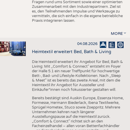
Fragen rund ums Sortiment sowie einer optimierten
Zusammenarbeit mit den Industriepartnern. Ziel ist
es, den Teilnehmenden Impulse und Werkzeuge zu
vermitteln, die sich einfach in die eigene betriebliche
Praxis integrieren lassen.
MORE
04.08.2026
Heimtextil erweitert Bed, Bath & Living
Die Heimtextil erweitert ihr Angebot für Bed, Bath &
Living: Mit „Comfort & Connect" entsteht im Foyer
der Halle 5.1 ein neuer Treffpunkt für hochwertige
Bett-, Bad- und Lifestyle-Kollektionen. Nach „Sleep
& Meet" ist es bereits das zweite Areal, mit dem die
Heimtextil ihr Angebot für Aussteller und
Einkäufer*innen noch fokussierter gestalten will.
Bereits bestätigt sind Auskin Europe, Essenza Home,
Formesse, Hermann Biederlack, Ibena Textilwerke,
Sprügel Hometex, Stuco sowie Zoeppritz. Mehrere
Unternehmen kehren nach längerer
Ausstellungspause auf die Heimtextil zurück.
„Comfort & Connect" richtet sich an den
Facheinzelhandel – allen voran Bettenfachhändler