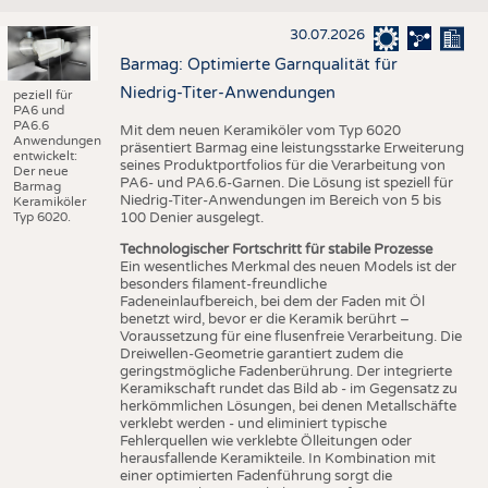
30.07.2026
Barmag: Optimierte Garnqualität für
Niedrig-Titer-Anwendungen
peziell für
PA6 und
PA6.6
Mit dem neuen Keramiköler vom Typ 6020
Anwendungen
präsentiert Barmag eine leistungsstarke Erweiterung
entwickelt:
seines Produktportfolios für die Verarbeitung von
Der neue
PA6- und PA6.6-Garnen. Die Lösung ist speziell für
Barmag
Niedrig-Titer-Anwendungen im Bereich von 5 bis
Keramiköler
Typ 6020.
100 Denier ausgelegt.
Technologischer Fortschritt für stabile Prozesse
Ein wesentliches Merkmal des neuen Models ist der
besonders filament-freundliche
Fadeneinlaufbereich, bei dem der Faden mit Öl
benetzt wird, bevor er die Keramik berührt –
Voraussetzung für eine flusenfreie Verarbeitung. Die
Dreiwellen-Geometrie garantiert zudem die
geringstmögliche Fadenberührung. Der integrierte
Keramikschaft rundet das Bild ab - im Gegensatz zu
herkömmlichen Lösungen, bei denen Metallschäfte
verklebt werden - und eliminiert typische
Fehlerquellen wie verklebte Ölleitungen oder
herausfallende Keramikteile. In Kombination mit
einer optimierten Fadenführung sorgt die