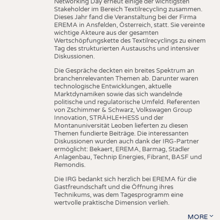
Networking Day erneut einige der wichtigsten
Stakeholder im Bereich Textilrecycling zusammen.
Dieses Jahr fand die Veranstaltung bei der Firma
EREMA in Ansfelden, Österreich, statt. Sie vereinte
wichtige Akteure aus der gesamten
Wertschöpfungskette des Textilrecyclings zu einem
Tag des strukturierten Austauschs und intensiver
Diskussionen.
Die Gespräche deckten ein breites Spektrum an
branchenrelevanten Themen ab. Darunter waren
technologische Entwicklungen, aktuelle
Marktdynamiken sowie das sich wandelnde
politische und regulatorische Umfeld. Referenten
von Zschimmer & Schwarz, Volkswagen Group
Innovation, STRÄHLE+HESS und der
Montanuniversität Leoben lieferten zu diesen
Themen fundierte Beiträge. Die interessanten
Diskussionen wurden auch dank der IRG-Partner
ermöglicht: Bekaert, EREMA, Barmag, Stadler
Anlagenbau, Technip Energies, Fibrant, BASF und
Remondis.
Die IRG bedankt sich herzlich bei EREMA für die
Gastfreundschaft und die Öffnung ihres
Technikums, was dem Tagesprogramm eine
wertvolle praktische Dimension verlieh.
MORE