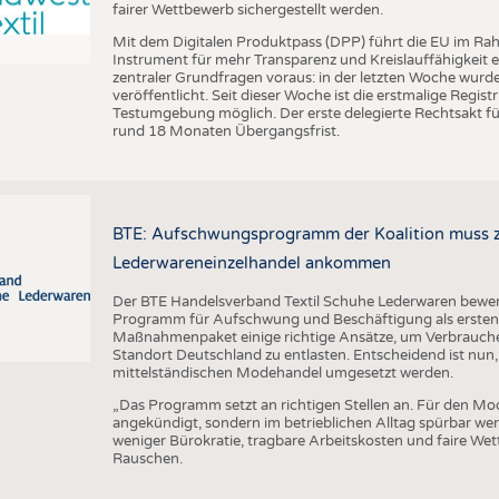
fairer Wettbewerb sichergestellt werden.
Mit dem Digitalen Produktpass (DPP) führt die EU im Ra
Instrument für mehr Transparenz und Kreislauffähigkeit 
zentraler Grundfragen voraus: in der letzten Woche wu
veröffentlicht. Seit dieser Woche ist die erstmalige Regis
Testumgebung möglich. Der erste delegierte Rechtsakt für
rund 18 Monaten Übergangsfrist.
BTE: Aufschwungsprogramm der Koalition muss zü
Lederwareneinzelhandel ankommen
Der BTE Handelsverband Textil Schuhe Lederwaren bewert
Programm für Aufschwung und Beschäftigung als ersten w
Maßnahmenpaket einige richtige Ansätze, um Verbrauch
Standort Deutschland zu entlasten. Entscheidend ist nun,
mittelständischen Modehandel umgesetzt werden.
„Das Programm setzt an richtigen Stellen an. Für den Mo
angekündigt, sondern im betrieblichen Alltag spürbar w
weniger Bürokratie, tragbare Arbeitskosten und faire We
Rauschen.