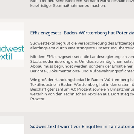
Möll. Der deutsche MedTech-Verband warnt deshalb davo
kurzfristiger Sparmaßnahmen zu machen.
Effizienzgesetz: Baden-Württemberg hat Potenzia
Südwesttextil begrüßt die Verabschiedung des Effizienzge
allerdings erst durch eine stringente Umsetzung überzeu
Mit dem Effizienzgesetz setzt die Landesregierung ein zen
Staatsmodernisierung um. Um dies zu ermöglichen, setzt di
Abbau muss begründet werden, sondern der Erhalt einer R
Berichts-, Dokumentations- und Aufbewahrungspflichten a
Wie groß der Handlungsbedarf in Baden-Württemberg ist, ze
Textilindustrie in Baden-Württemberg hat in den ersten 
Beschäftigtenzahl um 4,0 Prozent sowie ein Umsatzminus 
weiterhin von den Technischen Textilien aus. Dort stieg
Prozent.
Südwesttextil warnt vor Eingriffen in Tarifautono