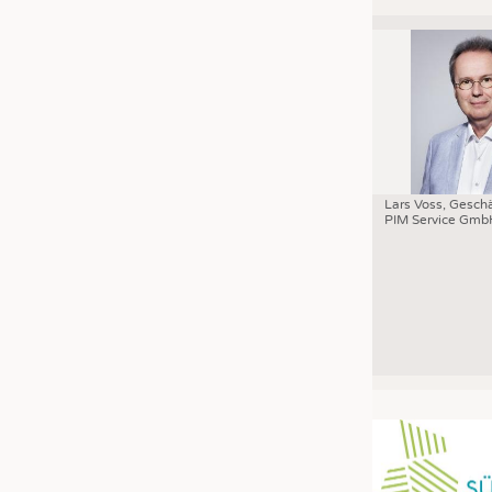
Lars Voss, Geschä
PIM Service Gmb