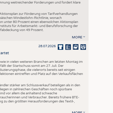
Nennung weitreichender Forderungen und fordert klare
 Aktionsplan zur Förderung von Tarifverhandlungen
päischen Mindestlohn-Richtlinie, wonach
von unter 80 Prozent einen ebensolchen Aktionsplan
stituts für Arbeitsmarkt- und Berufsforschung der
rifabdeckung von 49 Prozent.
MORE
28.07.2026
tartet
ie in vielen weiteren Branchen am letzten Montag im
fällt der Startschuss somit am 27. Juli. Der
ierungsphase, die vielerorts bereits seit einigen
lektionen eintreffen und Platz auf den Verkaufsflächen
dler stärker am Schlussverkauf beteiligen als in den
liegen in zahlreichen Geschäften noch spürbare
ind vor allem die anhaltend schwache
aucherinnen und Verbraucher. Bereits frühere BTE-
g zu den größten Herausforderungen des Textil-,
MORE