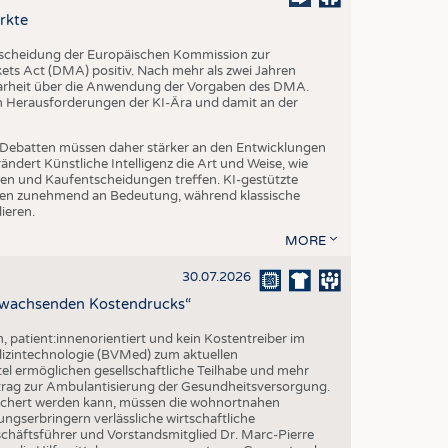
EN
rkte
STICS
tscheidung der Europäischen Kommission zur
s Act (DMA) positiv. Nach mehr als zwei Jahren
larheit über die Anwendung der Vorgaben des DMA.
en Herausforderungen der KI-Ära und damit an der
che Debatten müssen daher stärker an den Entwicklungen
dert Künstliche Intelligenz die Art und Weise, wie
n und Kaufentscheidungen treffen. KI-gestützte
n zunehmend an Bedeutung, während klassische
ieren.
MORE
30.07.2026
z wachsenden Kostendrucks“
h, patient:innenorientiert und kein Kostentreiber im
izintechnologie (BVMed) zum aktuellen
l ermöglichen gesellschaftliche Teilhabe und mehr
Beitrag zur Ambulantisierung der Gesundheitsversorgung.
esichert werden kann, müssen die wohnortnahen
ngserbringern verlässliche wirtschaftliche
ftsführer und Vorstandsmitglied Dr. Marc-Pierre