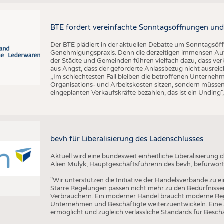
BTE fordert vereinfachte Sonntagsöffnungen und
Der BTE plädiert in der aktuellen Debatte um Sonntagsöf
Genehmigungspraxis. Denn die derzeitigen immensen Auf
der Städte und Gemeinden führen vielfach dazu, dass ver
aus Angst, dass der geforderte Anlassbezug nicht ausreic
„Im schlechtesten Fall bleiben die betroffenen Unterne
Organisations- und Arbeitskosten sitzen, sondern müssen
eingeplanten Verkaufskräfte bezahlen, das ist ein Unding
bevh für Liberalisierung des Ladenschlusses
Aktuell wird eine bundesweit einheitliche Liberalisierun
Alien Mulyk, Hauptgeschäftsführerin des bevh, befürwort
"Wir unterstützen die Initiative der Handelsverbände zu e
Starre Regelungen passen nicht mehr zu den Bedürfnisse
Verbrauchern. Ein moderner Handel braucht moderne Re
Unternehmen und Beschäftigte weiterzuentwickeln. Eine ze
ermöglicht und zugleich verlässliche Standards für Beschäf