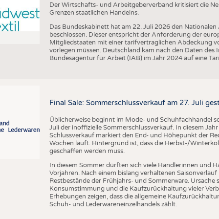
Der Wirtschafts- und Arbeitgeberverband kritisiert die 
Grenzen staatlichen Handelns.
Das Bundeskabinett hat am 22. Juli 2026 den Nationalen
beschlossen. Dieser entspricht der Anforderung der euro
Mitgliedstaaten mit einer tarifvertraglichen Abdeckung 
vorlegen müssen. Deutschland kam nach den Daten des In
Bundesagentur für Arbeit (IAB) im Jahr 2024 auf eine Ta
Final Sale: Sommerschlussverkauf am 27. Juli ges
Üblicherweise beginnt im Mode- und Schuhfachhandel sow
Juli der inoffizielle Sommerschlussverkauf. In diesem Jahr 
Schlussverkauf markiert den End- und Höhepunkt der Reduz
Wochen läuft. Hintergrund ist, dass die Herbst-/Winterkol
geschaffen werden muss.
In diesem Sommer dürften sich viele Händlerinnen und Hän
Vorjahren. Nach einem bislang verhaltenen Saisonverlauf 
Restbestände der Frühjahrs- und Sommerware. Ursache s
Konsumstimmung und die Kaufzurückhaltung vieler Verbr
Erhebungen zeigen, dass die allgemeine Kaufzurückhaltun
Schuh- und Lederwareneinzelhandels zählt.