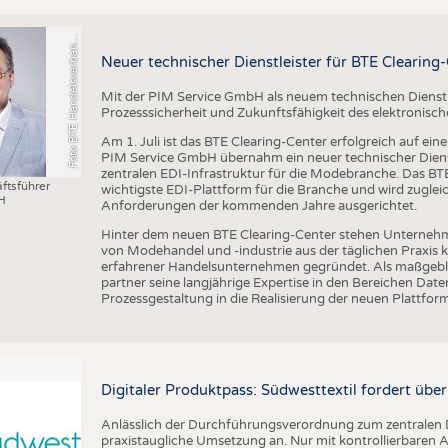
o
t
o
B
T
E
H
a
n
d
e
l
s
v
e
r
b
a
d
T
e
x
t
i
l
S
c
h
u
h
e
L
e
d
e
r
w
a
r
e
F
n
n
Neuer technischer Dienstleister für BTE Clearing
Mit der PIM Service GmbH als neuem technischen Dienstlei
Prozesssicherheit und Zukunftsfähigkeit des elektronis
Am 1. Juli ist das BTE Clearing-Center erfolgreich auf ei
PIM Service GmbH übernahm ein neuer technischer Dienst
zentralen EDI-Infrastruktur für die Modebranche. Das BTE 
ftsführer
wichtigste EDI-Plattform für die Branche und wird zugleic
H
Anforderungen der kommenden Jahre ausgerichtet.
Hinter dem neuen BTE Clearing-Center stehen Unternehm
von Modehandel und -industrie aus der täglichen Praxis
erfahrener Handelsunternehmen gegründet. Als maßgebli
partner seine langjährige Expertise in den Bereichen D
Prozessgestaltung in die Realisierung der neuen Plattform
Digitaler Produktpass: Südwesttextil fordert übe
Anlässlich der Durchführungsverordnung zum zentralen D
praxistaugliche Umsetzung an. Nur mit kontrollierbare