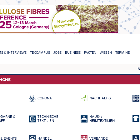
TION
S & INTERVIEWS
TEXCAMPUS
JOBS
BUSINESS
FAKTEN
WISSEN
TERMINE
N
REPORTS & INTERVIEWS
TEXC
ANCHE
TEXTINATION NEWSLINE
ROHS
CORONA
NACHHALTIG
TEXTILE LEADERSHIP
FASE
GARN
 GARNE &
TECHNISCHE
HAUS- /
GEWE
OFF
TEXTILIEN
HEIMTEXTILIEN
GESTR
& EVENTS
HANDEL
VERBÄNDE
VLIES