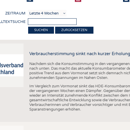
COMP
ZEITRAUM
VERE
LLTEXTSUCHE
TEXT
ZURÜCKSETZEN
SENS
RECY
Verbraucherstimmung sinkt nach kurzer Erholung
NACH
Nachdem sich die Konsumstimmung in den vergangenen Wo
KREI
nach unten. Das macht das aktuelle Konsumbarometer de
positive Trend aus dem Vormonat setzt sich demnach nicht
TECHN
zunehmenden Spannungen im Nahen Osten.
SMART
Im Vergleich zum Vormonat sinkt das HDE-Konsumbarom
der vergangenen Wochen einen Dämpfer. Gegenüber dem V
MEDI
wieder an Intensität zunehmende Konflikt zwischen dem I
gesamtwirtschaftliche Entwicklung sowie die Verbrauc
HAUS-
Verbraucherinnen und Verbraucher vorsichtiger und mit 
Sparanstrengungen erhöhen.
BEKL
TESTS