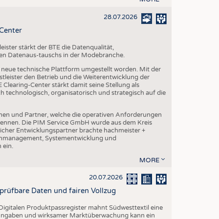
28.07.2026
-Center
ster stärkt der BTE die Datenqualität,
chen Datenaus-tauschs in der Modebranche.
ne neue technische Plattform umgestellt worden. Mit der
leister den Betrieb und die Weiterentwicklung der
Clearing-Center stärkt damit seine Stellung als
h technologisch, organisatorisch und strategisch auf die
en und Partner, welche die operativen Anforderungen
 kennen. Die PIM Service GmbH wurde aus dem Kreis
cher Entwicklungspartner brachte hachmeister +
atenmanagement, Systementwicklung und
 ein.
MORE
20.07.2026
rprüfbare Daten und fairen Vollzug
igitalen Produktpassregister mahnt Südwesttextil eine
n Angaben und wirksamer Marktüberwachung kann ein