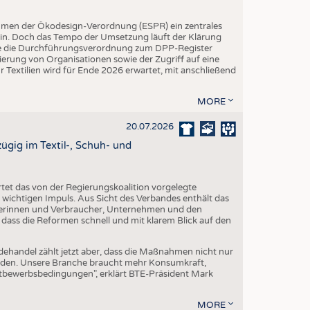
hmen der Ökodesign-Verordnung (ESPR) ein zentrales
ein. Doch das Tempo der Umsetzung läuft der Klärung
rde die Durchführungsverordnung zum DPP-Register
trierung von Organisationen sowie der Zugriff auf eine
 Textilien wird für Ende 2026 erwartet, mit anschließend
MORE
20.07.2026
gig im Textil-, Schuh- und
et das von der Regierungskoalition vorgelegte
ichtigen Impuls. Aus Sicht des Verbandes enthält das
erinnen und Verbraucher, Unternehmen und den
 dass die Reformen schnell und mit klarem Blick auf den
dehandel zählt jetzt aber, dass die Maßnahmen nicht nur
erden. Unsere Branche braucht mehr Konsumkraft,
ttbewerbsbedingungen", erklärt BTE-Präsident Mark
MORE