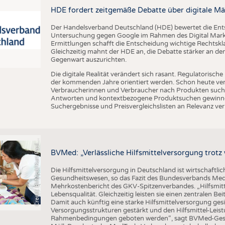
BUSINESS
FAKT
HDE fordert zeitgemäße Debatte über digitale Mä
UNTERNEHMEN
STATI
Der Handelsverband Deutschland (HDE) bewertet die En
TING
AUSSCHREIBUNGEN
Untersuchung gegen Google im Rahmen des Digital Market
Ermittlungen schafft die Entscheidung wichtige Rechtsk
DTV AUSSCHREIBUNGSDIENST
Gleichzeitig mahnt der HDE an, die Debatte stärker an d
Gegenwart auszurichten.
TERMINE
Die digitale Realität verändert sich rasant. Regulatoris
BRANCHENTERMINE
der kommenden Jahre orientiert werden. Schon heute verän
Verbraucherinnen und Verbraucher nach Produkten suche
Antworten und kontextbezogene Produktsuchen gewinne
Suchergebnisse und Preisvergleichslisten an Relevanz verl
C
r
e
d
i
t
:
B
V
M
e
d
/
K
u
r
t
P
a
u
u
s
l
BVMed: „Verlässliche Hilfsmittelversorgung trot
Die Hilfsmittelversorgung in Deutschland ist wirtschaftlic
Gesundheitswesen, so das Fazit des Bundesverbands Med
Mehrkostenbericht des GKV-Spitzenverbandes. „Hilfsmitte
Lebensqualität. Gleichzeitig leisten sie einen zentralen 
Damit auch künftig eine starke Hilfsmittelversorgung g
Versorgungsstrukturen gestärkt und den Hilfsmittel-Leistu
Rahmenbedingungen geboten werden“, sagt BVMed-Geschä