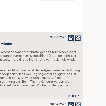
OSITES
DLUNG
ILMASCHINENBAU
ORIK
03.08.2026
CLING
 wieder
HALTIGKEIT
chen etwas erholt hatte, geht sie nun wieder leicht
SLAUFWIRTSCHAFT
s Handelsverbandes Deutschland (HDE) deutlich. Der
 weiter fort. Grund hierfür sind vermutlich die wieder
ISCHE TEXTILIEN
 TEXTILES
eter leicht und verpasst der aufgekommenen Hoffnung
orjahr ist die Stimmung sogar stark eingetrübt. Der
ZIN
ran und den USA wirkt sich negativ auf die
herstimmung aus. Beim Thema Konsum werden die
 UND HEIMTEXTILIEN
Blick auf die kommenden Wochen wollen sie ihre
EIDUNG
MORE
30.07.2026