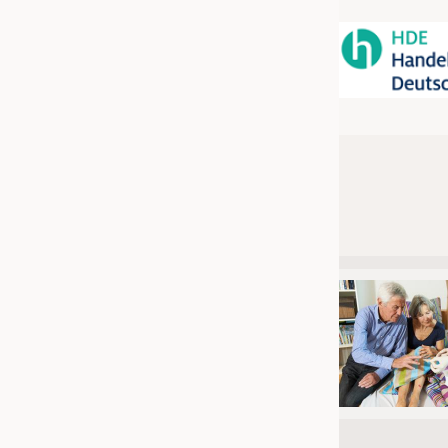
JOBS
STELLENMARKT
KRÜGER PERSONAL HEADHUN
PRAKTIKA & AUSBILDUNGEN
WISSEN
DAUNENCHECK
ADRESSEN & LINKS
LABELS
PUBLIKATIONEN