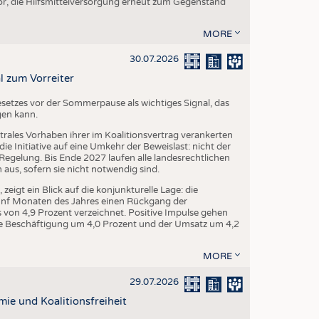
r, die Hilfsmittelversorgung erneut zum Gegenstand
MORE
30.07.2026
l zum Vorreiter
setzes vor der Sommerpause als wichtiges Signal, das
gen kann.
trales Vorhaben ihrer im Koalitionsvertrag verankerten
e Initiative auf eine Umkehr der Beweislast: nicht der
egelung. Bis Ende 2027 laufen alle landesrechtlichen
us, sofern sie nicht notwendig sind.
igt ein Blick auf die konjunkturelle Lage: die
fünf Monaten des Jahres einen Rückgang der
von 4,9 Prozent verzeichnet. Positive Impulse gehen
 die Beschäftigung um 4,0 Prozent und der Umsatz um 4,2
MORE
29.07.2026
mie und Koalitionsfreiheit