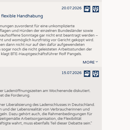
20.07.2026
 flexible Handhabung
fnungen zuvorderst für eine unkomplizierte
lagen und Hürden der einzelnen Bundesländer sowie
kaufsoffene Sonntage gar nicht erst beantragt werden –
ht und womöglich kurzfristig vor Gericht gekippt wird.
hmen dann nicht nur auf den dafür aufgewendeten
 sogar noch die nicht geleisteten Arbeitsstunden der
", klagt BTE-Hauptgeschäftsführer Rolf Pangels.
MORE
15.07.2026
g der Ladenöffnungszeiten am Wochenende diskutiert.
et die Forderung.
iner Liberalisierung des Ladenschlusses in Deutschland.
n und der Lebensrealität von Verbraucherinnen und
geln. Dazu gehört auch, die Rahmenbedingungen für
itgemäße Arbeitsorganisation, die Flexibilität
tigte wahrt, muss ebenfalls Teil dieser Debatte sein."