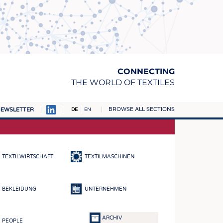
CONNECTING
THE WORLD OF TEXTILES
BROWSE ALL SECTIONS
EWSLETTER
DE
EN
AMPUS
TOFFE
TEXTILWIRTSCHAFT
TEXTILMASCHINEN
RN
E
BEKLEIDUNG
UNTERNEHMEN
BE
ICKE & GEWIRKE
ARCHIV
PEOPLE
STOFFE